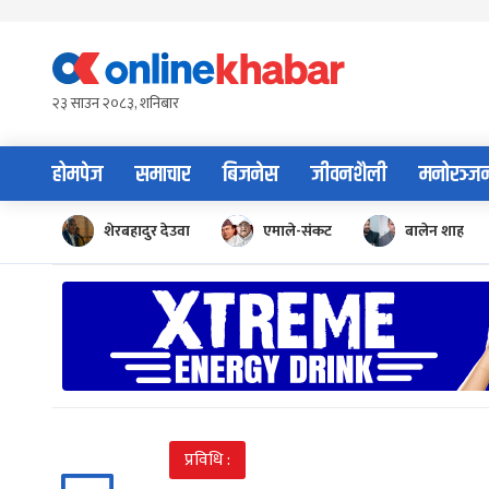
Skip
to
content
२३ साउन २०८३, शनिबार
होमपेज
समाचार
बिजनेस
जीवनशैली
मनोरञ्ज
शेरबहादुर देउवा
एमाले-संकट
बालेन शाह
प्रविधि :