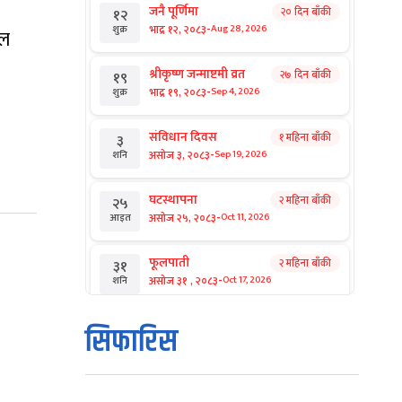
जनै पूर्णिमा
२० दिन बाँकी
१२
-
भाद्र १२, २०८३
Aug 28, 2026
शुक्र
सल
श्रीकृष्ण जन्माष्टमी व्रत
२७ दिन बाँकी
१९
-
भाद्र १९, २०८३
Sep 4, 2026
शुक्र
संविधान दिवस
१ महिना बाँकी
३
-
असोज ३, २०८३
Sep 19, 2026
शनि
घटस्थापना
२ महिना बाँकी
२५
-
असोज २५, २०८३
Oct 11, 2026
आइत
फूलपाती
२ महिना बाँकी
३१
-
असोज ३१ , २०८३
Oct 17, 2026
शनि
कार्तिक सङ्क्रान्ति
२ महिना बाँकी
१
सिफारिस
-
कार्तिक १, २०८३
Oct 18, 2026
आइत
महानवमी
२ महिना बाँकी
३