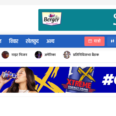
न
विचार
खेलकुद
अन्य
पात्रो
नाइट भिजन
अमेरिका
प्रतिनिधिसभा बैठक