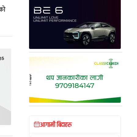
सको
आगामी बिदाहरु