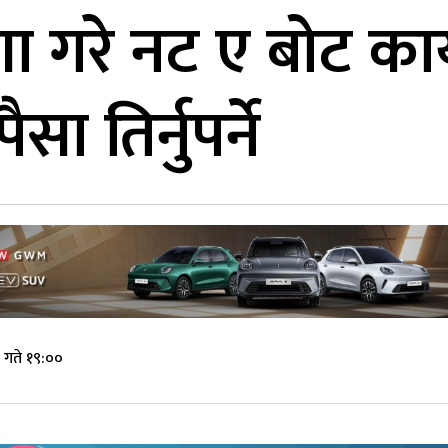
ा गरे नट ए बोट कार्
ा तिर्नुपर्ने
 गते १९:००