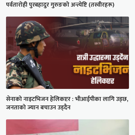
पर्वतारोही पुरबहादुर गुरुङको अन्त्येष्टि (तस्वीरहरू)
सेनाको नाइटभिजन हेलिकप्टर : भीआईपीका लागि उड्छ,
जनताको ज्यान बचाउन उड्दैन