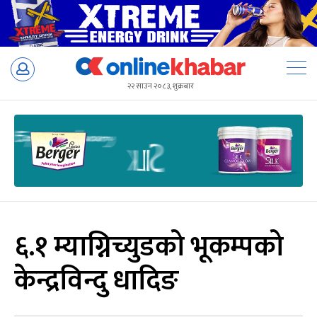
Skip
to
२२ साउन २०८३, शुक्रबार
content
६.१ म्याग्निच्युडको भूकम्पको
केन्द्रविन्दु धादिङ