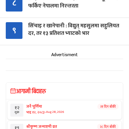
८
फर्किए नेपालमा निरन्तरता
सिँचाइ र खानेपानी : विद्युत् महसुलमा सहुलियत
९
दर, तर १३ प्रतिशत भ्याटको भार
Advertisment
आगामी बिदाहरु
जनै पूर्णिमा
२१ दिन बाँकी
१२
-
भाद्र १२, २०८३
Aug 28, 2026
शुक्र
श्रीकृष्ण जन्माष्टमी व्रत
२८ दिन बाँकी
१९