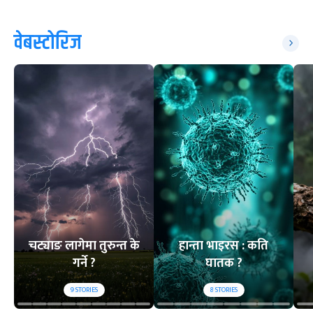
वेबस्टोरिज
चट्याङ लागेमा तुरुन्त के
हान्ता भाइरस : कति
गर्ने ?
घातक ?
9
STORIES
8
STORIES