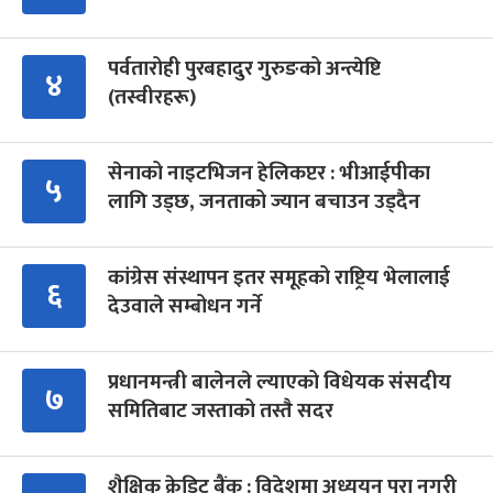
पर्वतारोही पुरबहादुर गुरुङको अन्त्येष्टि
४
(तस्वीरहरू)
सेनाको नाइटभिजन हेलिकप्टर : भीआईपीका
५
लागि उड्छ, जनताको ज्यान बचाउन उड्दैन
कांग्रेस संस्थापन इतर समूहको राष्ट्रिय भेलालाई
६
देउवाले सम्बोधन गर्ने
प्रधानमन्त्री बालेनले ल्याएको विधेयक संसदीय
७
समितिबाट जस्ताको तस्तै सदर
शैक्षिक क्रेडिट बैंक : विदेशमा अध्ययन पूरा नगरी