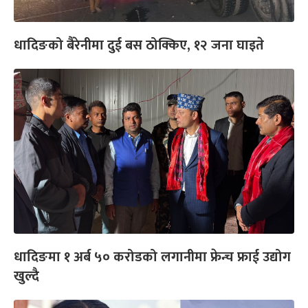
धादिङको बैरेनीमा दुई बस ठोक्किए, १२ जना घाइते
धादिङमा १ अर्ब ५० करोडको लगानीमा फ्रेन्च फ्राई उद्योग
खुल्दै