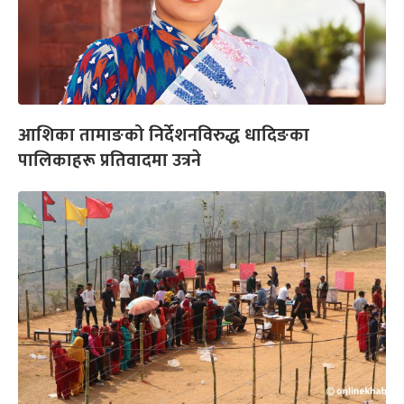
आशिका तामाङको निर्देशनविरुद्ध धादिङका
पालिकाहरू प्रतिवादमा उत्रने