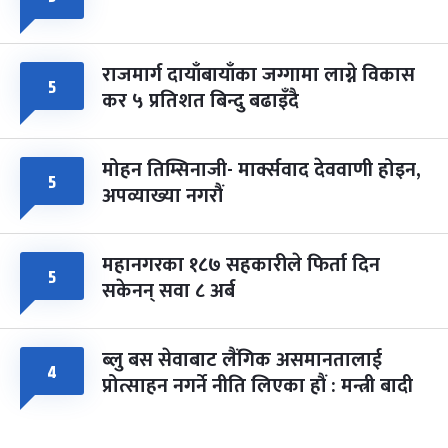
राजमार्ग दायाँबायाँका जग्गामा लाग्ने विकास
५
कर ५ प्रतिशत बिन्दु बढाइँदै
मोहन तिम्सिनाजी- मार्क्सवाद देववाणी होइन,
५
अपव्याख्या नगरौं
महानगरका १८७ सहकारीले फिर्ता दिन
५
सकेनन् सवा ८ अर्ब
ब्लु बस सेवाबाट लैंगिक असमानतालाई
४
प्रोत्साहन नगर्ने नीति लिएका हौं : मन्त्री बादी