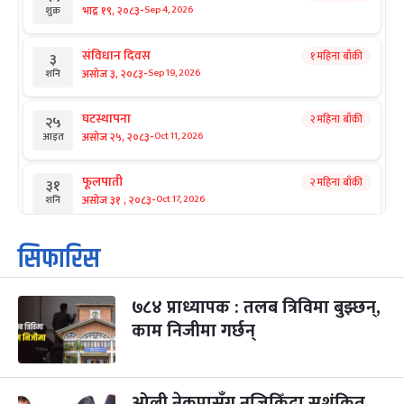
-
भाद्र १९, २०८३
Sep 4, 2026
शुक्र
संविधान दिवस
१ महिना बाँकी
३
-
असोज ३, २०८३
Sep 19, 2026
शनि
घटस्थापना
२ महिना बाँकी
२५
-
असोज २५, २०८३
Oct 11, 2026
आइत
फूलपाती
२ महिना बाँकी
३१
-
असोज ३१ , २०८३
Oct 17, 2026
शनि
कार्तिक सङ्क्रान्ति
२ महिना बाँकी
१
सिफारिस
-
कार्तिक १, २०८३
Oct 18, 2026
आइत
७८४ प्राध्यापक : तलब त्रिविमा बुझ्छन्,
महानवमी
२ महिना बाँकी
३
-
काम निजीमा गर्छन्
कार्तिक ३, २०८३
Oct 20, 2026
मंगल
विजयादशमी
२ महिना बाँकी
४
-
कार्तिक ४, २०८३
Oct 21, 2026
बुध
ओली नेकपासँग नजिकिँदा सशंकित