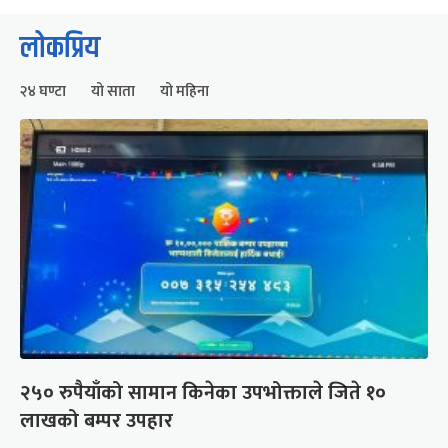
लोकप्रिय
२४ घण्टा
यो साता
यो महिना
२५० रुपैयाँको सामान किनेका उपभोक्ताले जिते १०
लाखको बम्पर उपहार