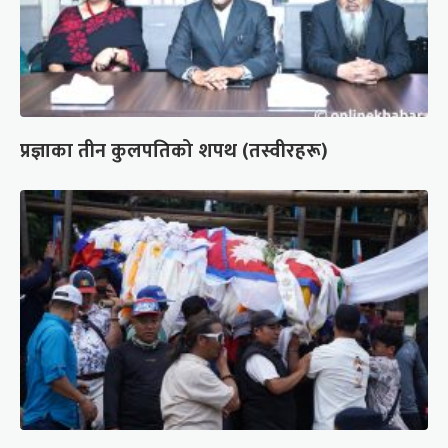
प्रज्ञाका तीन कुलपतिको शपथ (तस्वीरहरू)