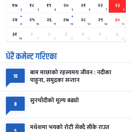
१७
१८
१९
२०
२१
२२
२३
2
3
4
5
6
7
8
अन्तराष्ट्रिय नारी दिवस
७ महिना बाँकी
२४
२४
२५
२६
२७
२८
२९
३०
-
फाल्गुन २४, २०८३
Mar 8, 2027
सोम
9
10
11
12
13
14
15
३१
१
२
३
४
५
६
ग्याल्पो ल्होसार
७ महिना बाँकी
२५
-
16
17
18
19
20
21
22
फाल्गुन २५, २०८३
Mar 9, 2027
मंगल
धेरै कमेन्ट गरिएका
पूर्णिमा व्रत
७ महिना बाँकी
७
-
चैत्र ७, २०८३
Mar 21, 2027
आइत
बाम माछाको रहस्यमय जीवन : नदीका
१०
फागुपूर्णिमा
७ महिना बाँकी
८
पाहुना, समुद्रका सन्तान
-
चैत्र ८, २०८३
Mar 22, 2027
सोम
सुनचाँदीको मूल्य बढ्यो
८
मधेशमा भयको रोटी सेक्दै सीके राउत
५