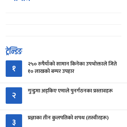
ट्रेन्डिङ
२५० रुपैयाँको सामान किनेका उपभोक्ताले जिते
१
१० लाखको बम्पर उपहार
गुन्डुमा अड्किए एमाले पुनर्गठनका प्रस्तावहरू
२
प्रज्ञाका तीन कुलपतिको शपथ (तस्वीरहरू)
३