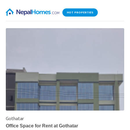
HOT PROPERTIES
Gothatar
S
Office Space for Rent at Gothatar
H