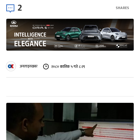
2
SHARES
अनलाइनखबर
२०८० कात्तिक ५ गते ८:२९