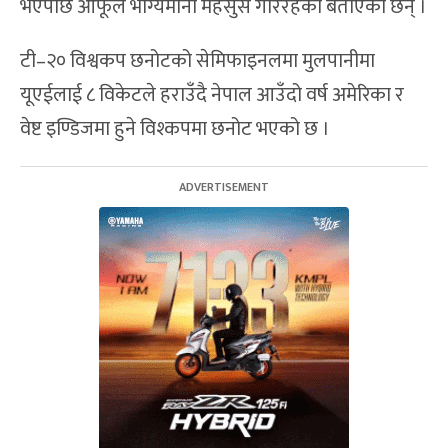
भएपछि आफूले भाग्यमानी महसुस गरिरहेको बताएका छन् ।
टी–२० विश्वकप छनोटको सेमिफाइनलमा मुलपानीमा
यूएईलाई ८ विकेटले हराउँदै नेपाल आउँदो वर्ष अमेरिका र
वेष्ट इण्डिजमा हुने विश्कपमा छनोट भएको छ ।