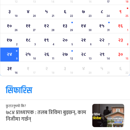
12
13
14
15
16
17
18
३
४
५
६
७
८
९
19
20
21
22
23
24
25
१०
११
१२
१३
१४
१५
१६
26
27
28
29
30
31
1
१७
१८
१९
२०
२१
२२
२३
2
3
4
5
6
7
8
२४
२५
२६
२७
२८
२९
३०
9
10
11
12
13
14
15
३१
१
२
३
४
५
६
16
17
18
19
20
21
22
सिफारिस
छुटाउनुभयो कि?
७८४ प्राध्यापक : तलब त्रिविमा बुझ्छन्, काम
निजीमा गर्छन्