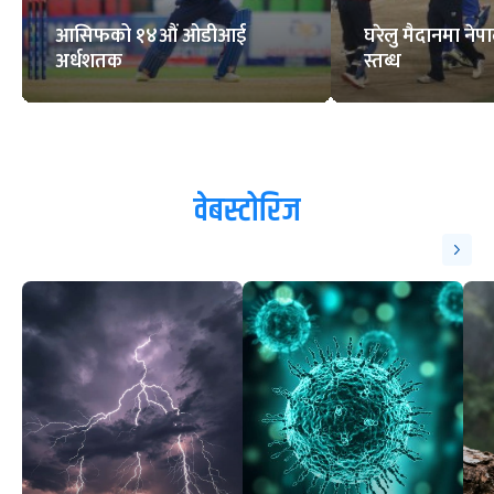
आसिफको १४औं ओडीआई
घरेलु मैदानमा नेप
अर्धशतक
स्तब्ध
वेबस्टोरिज