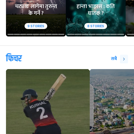
चट्याङ लागेमा तुरुन्त
हान्ता भाइरस : कति
के गर्ने ?
घातक ?
9
STORIES
8
STORIES
फिचर
सबै