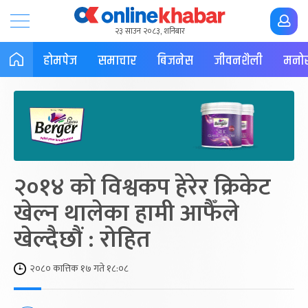
२३ साउन २०८३, शनिबार
होमपेज
समाचार
बिजनेस
जीवनशैली
मनोर
२०१४ को विश्वकप हेरेर क्रिकेट
खेल्न थालेका हामी आफैँले
खेल्दैछौं : रोहित
२०८० कात्तिक १७ गते १८:०८