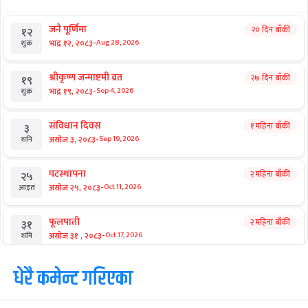
जनै पूर्णिमा
२० दिन बाँकी
१२
-
भाद्र १२, २०८३
Aug 28, 2026
शुक्र
श्रीकृष्ण जन्माष्टमी व्रत
२७ दिन बाँकी
१९
-
भाद्र १९, २०८३
Sep 4, 2026
शुक्र
संविधान दिवस
१ महिना बाँकी
३
-
असोज ३, २०८३
Sep 19, 2026
शनि
घटस्थापना
२ महिना बाँकी
२५
-
असोज २५, २०८३
Oct 11, 2026
आइत
फूलपाती
२ महिना बाँकी
३१
-
असोज ३१ , २०८३
Oct 17, 2026
शनि
कार्तिक सङ्क्रान्ति
धेरै कमेन्ट गरिएका
२ महिना बाँकी
१
-
कार्तिक १, २०८३
Oct 18, 2026
आइत