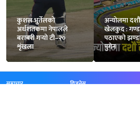
कुशल भुर्तेलको
अन्योलमा दशौँ र
अर्धशतकमा नेपालले
खेलकुद : गण्
बराबरी गर्‍यो टी–२०
पठाएको झण्डा
शृंखला
पुगेन
समाचार
विजनेस
समाज
बजार
विचार/ब्लग
पर्यटन
साहित्य
रोजगार
अन्तर्वार्ता
बैँक / वित्त
खेलकुद़़
अटो