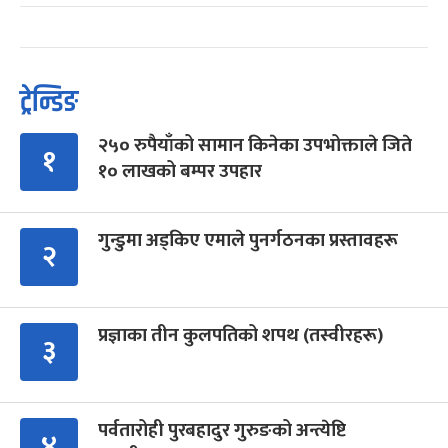
ट्रेन्डिङ
२५० रुपैयाँको सामान किनेका उपभोक्ताले जिते
१
१० लाखको बम्पर उपहार
गुन्डुमा अड्किए एमाले पुनर्गठनका प्रस्तावहरू
२
प्रज्ञाका तीन कुलपतिको शपथ (तस्वीरहरू)
३
पर्वतारोही पुरबहादुर गुरुङको अन्त्येष्टि
४