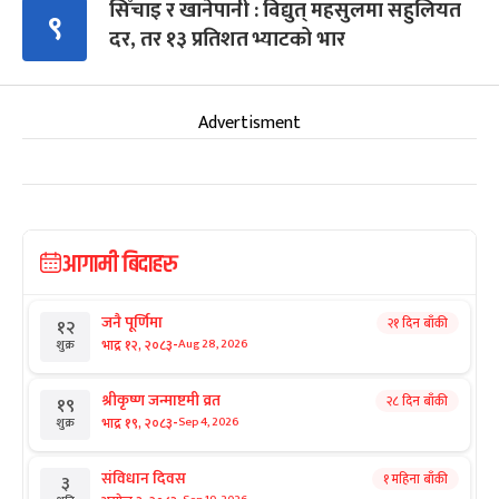
सिँचाइ र खानेपानी : विद्युत् महसुलमा सहुलियत
९
दर, तर १३ प्रतिशत भ्याटको भार
Advertisment
आगामी बिदाहरु
जनै पूर्णिमा
२१ दिन बाँकी
१२
-
भाद्र १२, २०८३
Aug 28, 2026
शुक्र
श्रीकृष्ण जन्माष्टमी व्रत
२८ दिन बाँकी
१९
-
भाद्र १९, २०८३
Sep 4, 2026
शुक्र
संविधान दिवस
१ महिना बाँकी
३