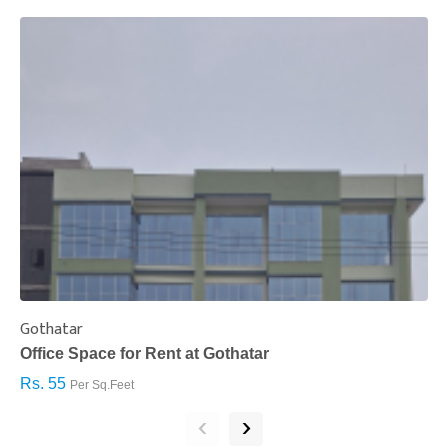
Gothatar
S
Office Space for Rent at Gothatar
H
Rs. 55
R
Per Sq.Feet
‹
›