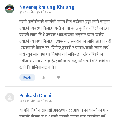
Navaraj khilung Khilung
२०८० कात्तिक २७ गते १२:१८
यस्ताे पुर्निर्माणकाे कार्यकाे लागि सिधै नदीबाट ढुङ्गा गिट्टी वालुवा
ल्याउने व्यवस्था मिलाउ ।यस्तै वनमा काठ कुहिए गहिरहेकाे छ ।
यसकाे लागि सिधै वनबाट आवश्यकता अनुसार काठ काटेर
ल्याउने व्यवस्था मिलाउ ।देशभरबाट स्रमदानकाे लागि आह्वान गरौ
।सरकारले केवल रड ,सिमेन्ट,ढुवानी र प्राविधिककाे लागि खर्च
गर्दा न्युन लागतमा घर निर्माण गर्न सकिन्छ । खेर गहिरहेकाे
नदीजन्य सामाग्री र कुहिरहेकाे काठ सदुपयाेग गरी माेटे कमिसन
खाने विचौलियाबाट बचौ ।
Reply
1
Prakash Darai
२०८० कात्तिक २७ गते ११:२६
यो पनि निर्माण सामाग्री अपरहण गरेर आफ्नो कार्यकर्ताको मात्र
बनाउने योजना छ र ? यस्तो दुखको घडिमा पनि राजनीति गर्न