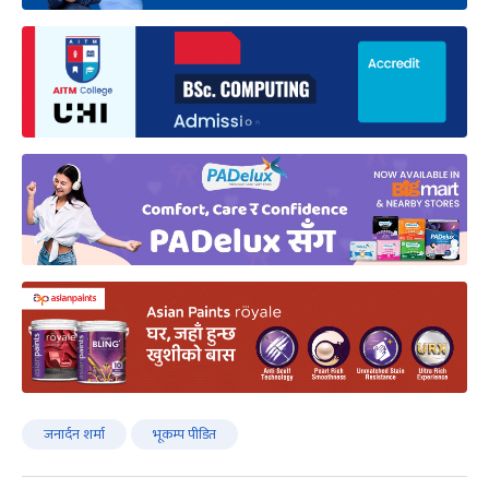
जनार्दन शर्मा
भूकम्प पीडित