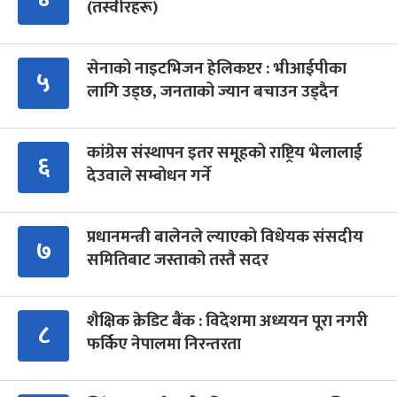
(तस्वीरहरू)
सेनाको नाइटभिजन हेलिकप्टर : भीआईपीका
५
लागि उड्छ, जनताको ज्यान बचाउन उड्दैन
कांग्रेस संस्थापन इतर समूहको राष्ट्रिय भेलालाई
६
देउवाले सम्बोधन गर्ने
प्रधानमन्त्री बालेनले ल्याएको विधेयक संसदीय
७
समितिबाट जस्ताको तस्तै सदर
शैक्षिक क्रेडिट बैंक : विदेशमा अध्ययन पूरा नगरी
८
फर्किए नेपालमा निरन्तरता