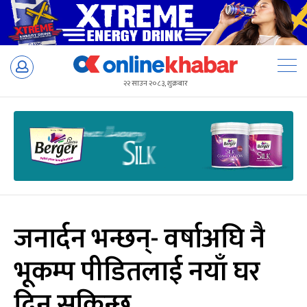
Skip
to
२२ साउन २०८३, शुक्रबार
content
जनार्दन भन्छन्- वर्षाअघि नै
भूकम्प पीडितलाई नयाँ घर
दिन सकिन्छ