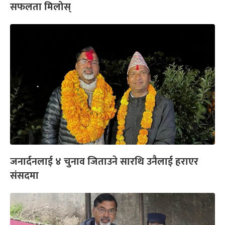
सफलता मिलोस्
जनार्दनलाई ४ चुनाव जिताउने सारथि उनैलाई हराएर
संसदमा