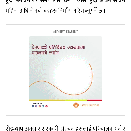
हुँदा बनाउन धेरै समय लाग्ने छैन । त्यसो हुँदा आउने साउन
महिना अघि नै नयाँ घरहरु निर्माण गरिसक्नुपर्ने छ ।
रोडम्याप अनुसार सरकारी संरचनाहरुलाई परिचालन गर्न र