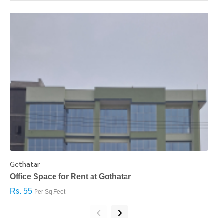
Gothatar
S
Office Space for Rent at Gothatar
H
Rs. 55
R
Per Sq.Feet
‹
›