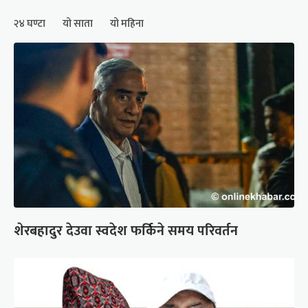
२४ घण्टा
यो साता
यो महिना
शेरबहादुर देउवा स्वदेश फर्किने समय परिवर्तन