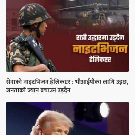
सेनाको नाइटभिजन हेलिकप्टर : भीआईपीका लागि उड्छ,
जनताको ज्यान बचाउन उड्दैन