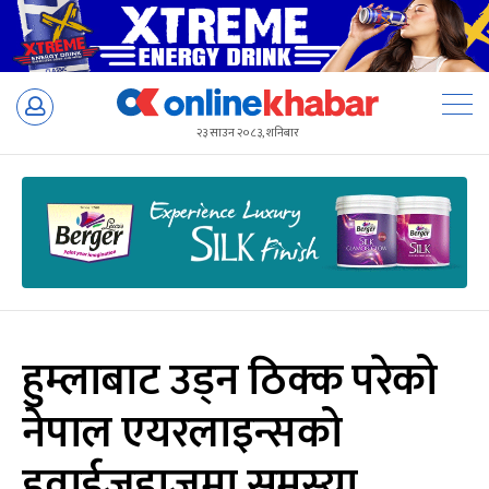
Skip
to
२३ साउन २०८३, शनिबार
content
हुम्लाबाट उड्न ठिक्क परेको
नेपाल एयरलाइन्सको
हवाईजहाजमा समस्या,