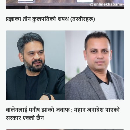
प्रज्ञाका तीन कुलपतिको शपथ (तस्वीरहरू)
बालेनलाई मनीष झाको जवाफ : महान जनादेश पाएको
सरकार एक्लो छैन