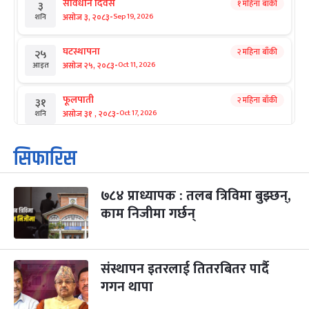
संविधान दिवस
१ महिना बाँकी
३
-
असोज ३, २०८३
Sep 19, 2026
शनि
घटस्थापना
२ महिना बाँकी
२५
-
असोज २५, २०८३
Oct 11, 2026
आइत
फूलपाती
२ महिना बाँकी
३१
-
असोज ३१ , २०८३
Oct 17, 2026
शनि
कार्तिक सङ्क्रान्ति
२ महिना बाँकी
१
सिफारिस
-
कार्तिक १, २०८३
Oct 18, 2026
आइत
७८४ प्राध्यापक : तलब त्रिविमा बुझ्छन्,
महानवमी
२ महिना बाँकी
३
-
काम निजीमा गर्छन्
कार्तिक ३, २०८३
Oct 20, 2026
मंगल
विजयादशमी
२ महिना बाँकी
४
-
कार्तिक ४, २०८३
Oct 21, 2026
बुध
संस्थापन इतरलाई तितरबितर पार्दै
गगन थापा
पापा‌ङ्कुशा एकादशी व्रत
२ महिना बाँकी
५
-
कार्तिक ५, २०८३
Oct 22, 2026
बिहि