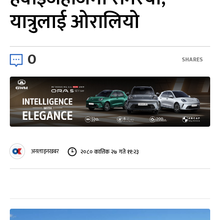
यात्रुलाई ओरालियो
0
SHARES
अनलाइनखबर
२०८० कात्तिक २७ गते ११:२३