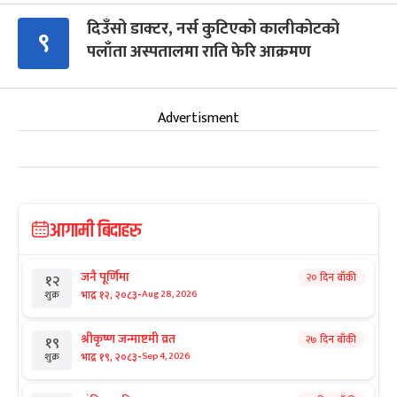
दिउँसो डाक्टर, नर्स कुटिएको कालीकोटको
९
पलाँता अस्पतालमा राति फेरि आक्रमण
Advertisment
आगामी बिदाहरु
जनै पूर्णिमा
२० दिन बाँकी
१२
-
भाद्र १२, २०८३
Aug 28, 2026
शुक्र
श्रीकृष्ण जन्माष्टमी व्रत
२७ दिन बाँकी
१९
-
भाद्र १९, २०८३
Sep 4, 2026
शुक्र