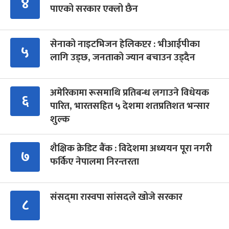
४
पाएको सरकार एक्लो छैन
सेनाको नाइटभिजन हेलिकप्टर : भीआईपीका
५
लागि उड्छ, जनताको ज्यान बचाउन उड्दैन
अमेरिकामा रूसमाथि प्रतिबन्ध लगाउने विधेयक
६
पारित, भारतसहित ५ देशमा शतप्रतिशत भन्सार
शुल्क
शैक्षिक क्रेडिट बैंक : विदेशमा अध्ययन पूरा नगरी
७
फर्किए नेपालमा निरन्तरता
संसद्‍मा रास्वपा सांसदले खोजे सरकार
८