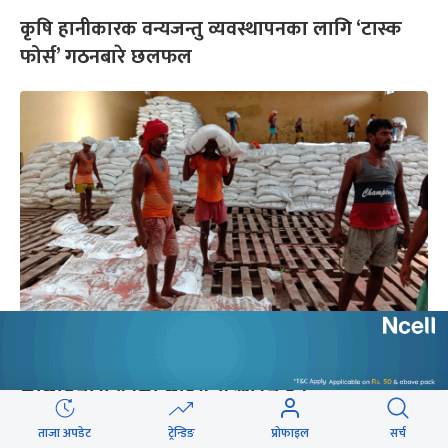
कृषि हानीकारक वन्यजन्तु व्यवस्थापनका लागि ‘टास्क
फोर्स’ गठनबारे छलफल
तोकिएको समयमा रासायनिक मल नउठाउने र
कालोबजारी गर्नेको लाइसेन्स खारेज हुने
ताजा अपडेट
ट्रेन्डिङ
प्रोफाइल
सर्च