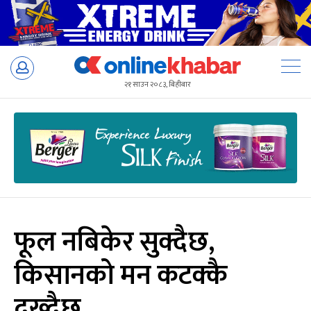
Skip
to
२१ साउन २०८३, बिहीबार
content
फूल नबिकेर सुक्दैछ,
किसानको मन कटक्कै
दुख्दैछ