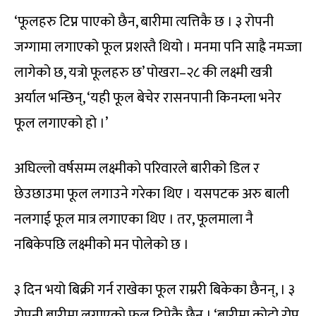
‘फूलहरु टिप्न पाएको छैन, बारीमा त्यत्तिकै छ । ३ रोपनी
जग्गामा लगाएको फूल प्रशस्तै थियो । मनमा पनि साह्रै नमज्जा
लागेको छ, यत्रो फूलहरु छ’ पोखरा–२८ की लक्ष्मी खत्री
अर्याल भन्छिन्, ‘यही फूल बेचेर रासनपानी किनम्ला भनेर
फूल लगाएको हो ।’
अघिल्लो वर्षसम्म लक्ष्मीको परिवारले बारीको डिल र
छेउछाउमा फूल लगाउने गरेका थिए । यसपटक अरु बाली
नलगाई फूल मात्र लगाएका थिए । तर, फूलमाला नै
नबिकेपछि लक्ष्मीको मन पोलेको छ ।
३ दिन भयो बिक्री गर्न राखेका फूल राम्ररी बिकेका छैनन्, । ३
रोपनी बारीमा लगाएको फूल टिपेकै छैन । ‘बारीमा कोदो रोप्न