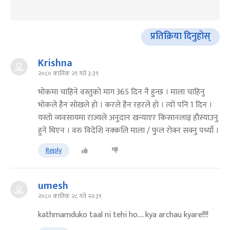
प्रतिक्रिया दिनुहोस्
Krishna
२०८० कात्तिक २९ गते ३:३९
भाेकमा चाहिने वस्तुकाे माग 365 दिन नै हुन्छ । माला चाहिनु
भाेकले हैन साेखले हाे । करले हैन रहरले हाे । त्याे पनि 1 दिन ।
यस्ताे व्यवसायमा राज्यले अनुदान खन्याएर किसानलाइ हाैस्याउनु
हुने थिएन । वरु विदेशि नक्कलि माला / फुल राेक्न सक्नु पर्थ्याे ।
Reply
umesh
२०८० कात्तिक २८ गते २२:३९
kathmamduko taal ni tehi ho.... kya archau kyare!!!!