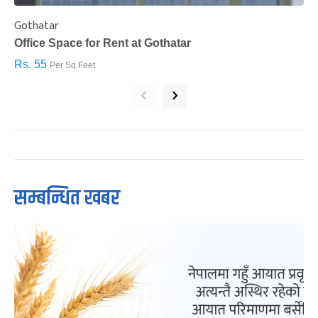
Gothatar
S
Office Space for Rent at Gothatar
H
Rs. 55
R
Per Sq.Feet
‹
›
सम्बन्धित खबर