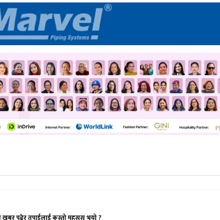
ो खबर पढेर तपाईलाई कस्तो महसुस भयो ?