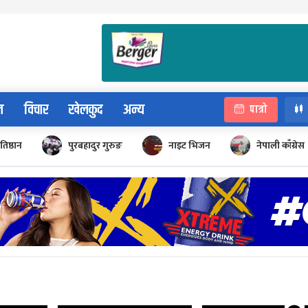
न
विचार
खेलकुद
अन्य
पात्रो
रतिष्ठान
पुरबहादुर गुरुङ
नाइट भिजन
नेपाली काँग्रेस