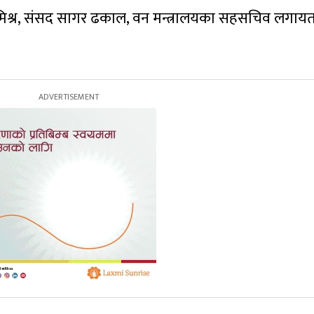
र मिश्र, संसद सागर ढकाल, वन मन्त्रालयका सहसचिव लगाय