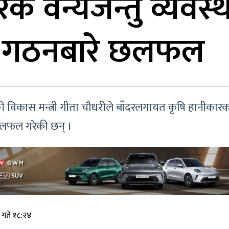
रक वन्यजन्तु व्यवस
्स’ गठनबारे छलफल
विकास मन्त्री गीता चौधरीले बाँदरलगायत कृषि हानीकारक व
छलफल गरेकी छन् ।
 गते १८:२४