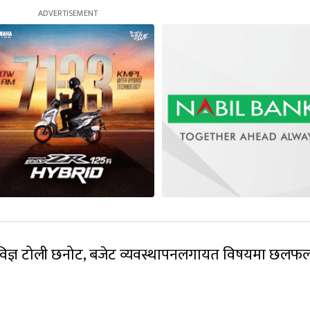
ने, विज्ञ टोली छनोट, बजेट व्यवस्थापनलगायत विषयमा छलफ