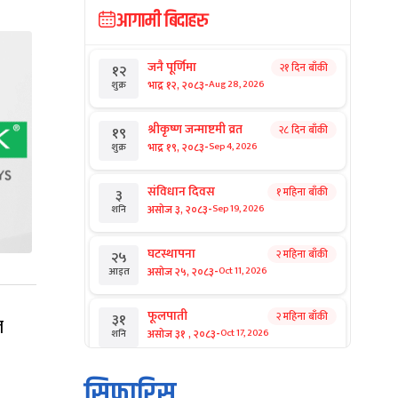
आगामी बिदाहरु
जनै पूर्णिमा
२१ दिन बाँकी
१२
-
भाद्र १२, २०८३
Aug 28, 2026
शुक्र
श्रीकृष्ण जन्माष्टमी व्रत
२८ दिन बाँकी
१९
-
भाद्र १९, २०८३
Sep 4, 2026
शुक्र
संविधान दिवस
१ महिना बाँकी
३
-
असोज ३, २०८३
Sep 19, 2026
शनि
घटस्थापना
२ महिना बाँकी
२५
-
असोज २५, २०८३
Oct 11, 2026
आइत
फूलपाती
२ महिना बाँकी
३१
ल
-
असोज ३१ , २०८३
Oct 17, 2026
शनि
कार्तिक सङ्क्रान्ति
२ महिना बाँकी
१
सिफारिस
-
कार्तिक १, २०८३
Oct 18, 2026
आइत