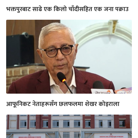
भक्तपुरबाट साढे एक किलो चाँदीसहित एक जना पक्राउ
आफूनिकट नेताहरूसँग छलफलमा शेखर कोइराला