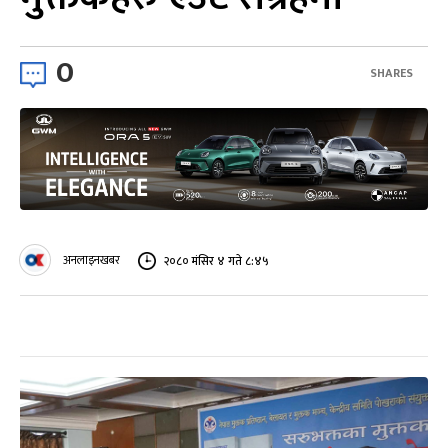
0
SHARES
अनलाइनखबर
२०८० मंसिर ४ गते ८:४५