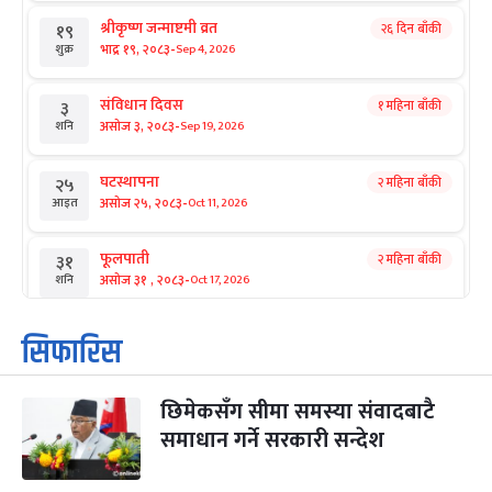
श्रीकृष्ण जन्माष्टमी व्रत
२६ दिन बाँकी
१९
-
भाद्र १९, २०८३
Sep 4, 2026
शुक्र
संविधान दिवस
१ महिना बाँकी
३
-
असोज ३, २०८३
Sep 19, 2026
शनि
घटस्थापना
२ महिना बाँकी
२५
-
असोज २५, २०८३
Oct 11, 2026
आइत
फूलपाती
२ महिना बाँकी
३१
-
असोज ३१ , २०८३
Oct 17, 2026
शनि
कार्तिक सङ्क्रान्ति
२ महिना बाँकी
१
सिफारिस
-
कार्तिक १, २०८३
Oct 18, 2026
आइत
छिमेकसँग सीमा समस्या संवादबाटै
महानवमी
२ महिना बाँकी
३
-
समाधान गर्ने सरकारी सन्देश
कार्तिक ३, २०८३
Oct 20, 2026
मंगल
विजयादशमी
२ महिना बाँकी