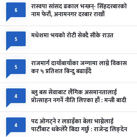
रास्वपा सांसद ढकाल भन्छन्- सिंहदरबारको
६
नाम फेरौं, अनामनगर दरबार राखौं
मधेशमा भयको रोटी सेक्दै सीके राउत
५
राजमार्ग दायाँबायाँका जग्गामा लाग्ने विकास
५
कर ५ प्रतिशत बिन्दु बढाइँदै
ब्लु बस सेवाबाट लैंगिक असमानतालाई
४
प्रोत्साहन नगर्ने नीति लिएका हौं : मन्त्री बादी
पद ओगट्ने र लडाइँका बेला भाग्नेलाई
४
पार्टीबाट धकेलेरै बिदा गर्छु : राजेन्द्र लिङ्देन