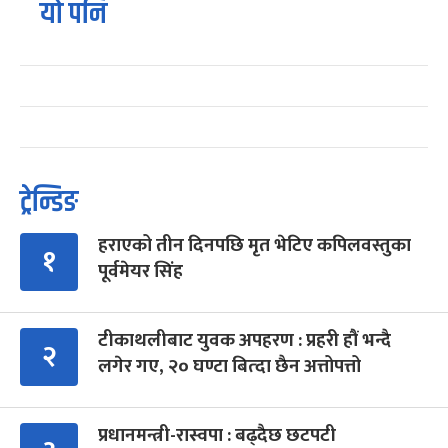
यो पनि
ट्रेन्डिङ
हराएको तीन दिनपछि मृत भेटिए कपिलवस्तुका
१
पूर्वमेयर सिंह
टीकाथलीबाट युवक अपहरण : प्रहरी हौं भन्दै
२
लगेर गए, २० घण्टा बित्दा छैन अत्तोपत्तो
प्रधानमन्त्री-रास्वपा : बढ्दैछ छटपटी