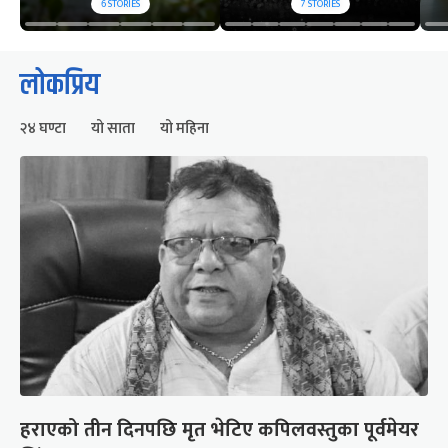
6
STORIES
7
STORIES
लोकप्रिय
२४ घण्टा
यो साता
यो महिना
हराएको तीन दिनपछि मृत भेटिए कपिलवस्तुका पूर्वमेयर