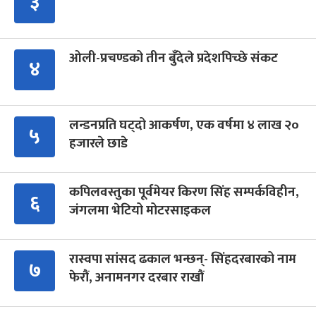
३
ओली-प्रचण्डको तीन बुँदेले प्रदेशपिच्छे संकट
४
लन्डनप्रति घट्दो आकर्षण, एक वर्षमा ४ लाख २०
५
हजारले छाडे
कपिलवस्तुका पूर्वमेयर किरण सिंह सम्पर्कविहीन,
६
जंगलमा भेटियो मोटरसाइकल
रास्वपा सांसद ढकाल भन्छन्- सिंहदरबारको नाम
७
फेरौं, अनामनगर दरबार राखौं