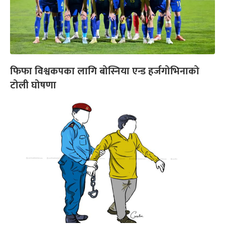
फिफा विश्वकपका लागि बोस्निया एन्ड हर्जगोभिनाको
टोली घोषणा