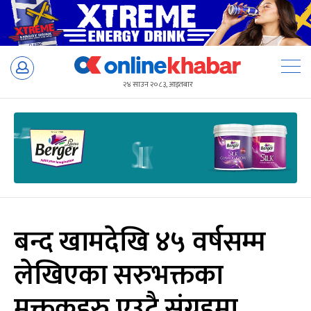
Skip
to
२४ साउन २०८३, आइतबार
content
बन्द खामदेखि ४५ वर्षसम्म
लेखिएका सरुभक्तका
मुक्तकहरु एउटै संग्रहमा