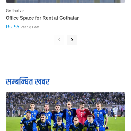
Gothatar
S
Office Space for Rent at Gothatar
H
Rs. 55
R
Per Sq.Feet
‹
›
सम्बन्धित खबर