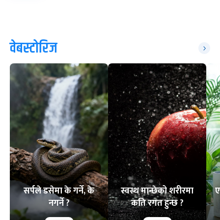
वेबस्टोरिज
सर्पले डसेमा के गर्ने, के
स्वस्थ मान्छेको शरीरमा
ए
नगर्ने ?
कति रगत हुन्छ ?