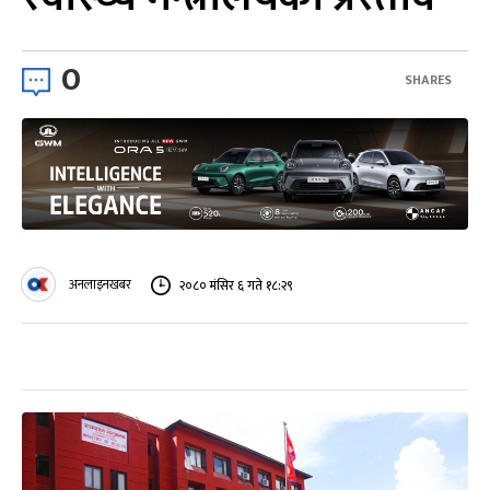
0
SHARES
अनलाइनखबर
२०८० मंसिर ६ गते १८:२९