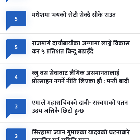
मधेशमा भयको रोटी सेक्दै सीके राउत
५
राजमार्ग दायाँबायाँका जग्गामा लाग्ने विकास
५
कर ५ प्रतिशत बिन्दु बढाइँदै
ब्लु बस सेवाबाट लैंगिक असमानतालाई
४
प्रोत्साहन नगर्ने नीति लिएका हौं : मन्त्री बादी
एमाले महासचिवको दाबी- रास्वपाको पतन
३
उदय जत्तिकै छिटो हुन्छ
सिरहामा ज्यान गुमाएका यादवको घटनाबारे
३