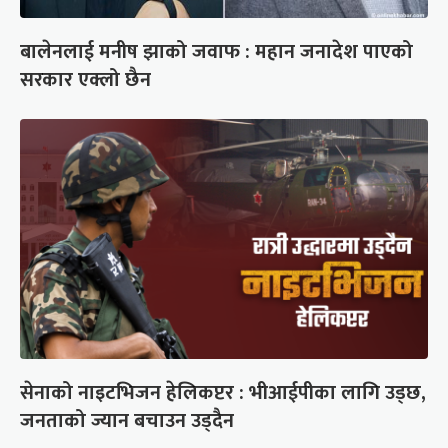
बालेनलाई मनीष झाको जवाफ : महान जनादेश पाएको
सरकार एक्लो छैन
सेनाको नाइटभिजन हेलिकप्टर : भीआईपीका लागि उड्छ,
जनताको ज्यान बचाउन उड्दैन