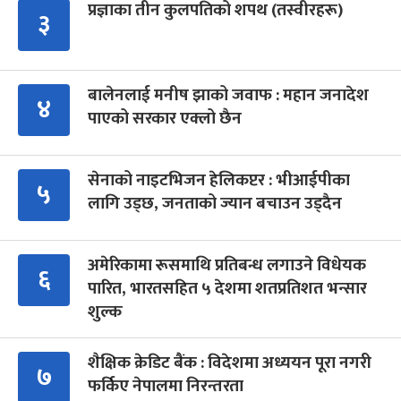
प्रज्ञाका तीन कुलपतिको शपथ (तस्वीरहरू)
३
बालेनलाई मनीष झाको जवाफ : महान जनादेश
४
पाएको सरकार एक्लो छैन
सेनाको नाइटभिजन हेलिकप्टर : भीआईपीका
५
लागि उड्छ, जनताको ज्यान बचाउन उड्दैन
अमेरिकामा रूसमाथि प्रतिबन्ध लगाउने विधेयक
६
पारित, भारतसहित ५ देशमा शतप्रतिशत भन्सार
शुल्क
शैक्षिक क्रेडिट बैंक : विदेशमा अध्ययन पूरा नगरी
७
फर्किए नेपालमा निरन्तरता