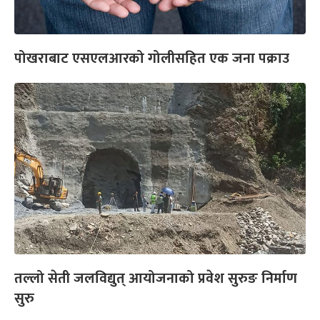
पोखराबाट एसएलआरको गोलीसहित एक जना पक्राउ
तल्लो सेती जलविद्युत् आयोजनाको प्रवेश सुरुङ निर्माण
सुरु