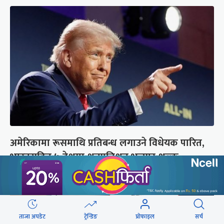
अमेरिकामा रूसमाथि प्रतिबन्ध लगाउने विधेयक पारित,
भारतसहित ५ देशमा शतप्रतिशत भन्सार शुल्क
ताजा अपडेट
ट्रेन्डिङ
प्रोफाइल
सर्च