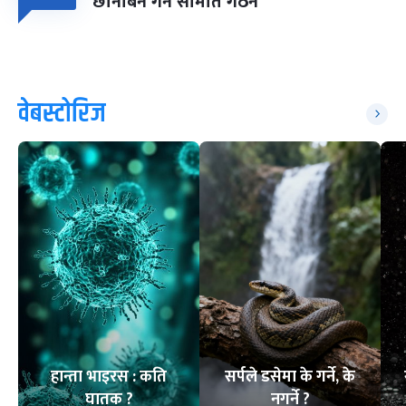
छानबिन गर्न समिति गठन
वेबस्टोरिज
हान्ता भाइरस : कति
सर्पले डसेमा के गर्ने, के
घातक ?
नगर्ने ?