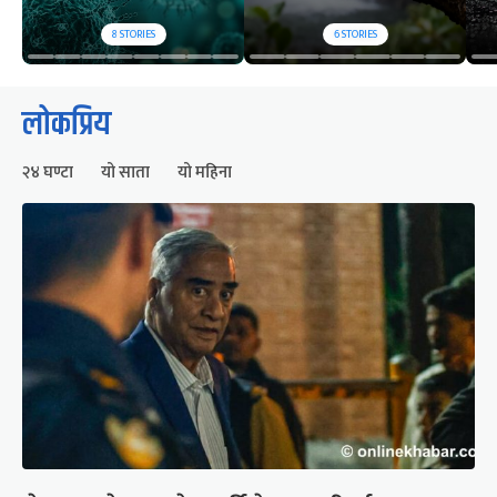
8
STORIES
6
STORIES
लोकप्रिय
२४ घण्टा
यो साता
यो महिना