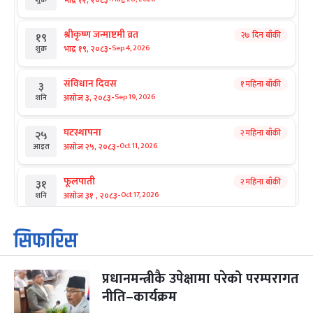
श्रीकृष्ण जन्माष्टमी व्रत
२७ दिन बाँकी
१९
-
भाद्र १९, २०८३
Sep 4, 2026
शुक्र
संविधान दिवस
१ महिना बाँकी
३
-
असोज ३, २०८३
Sep 19, 2026
शनि
घटस्थापना
२ महिना बाँकी
२५
-
असोज २५, २०८३
Oct 11, 2026
आइत
फूलपाती
२ महिना बाँकी
३१
-
असोज ३१ , २०८३
Oct 17, 2026
शनि
कार्तिक सङ्क्रान्ति
२ महिना बाँकी
१
सिफारिस
-
कार्तिक १, २०८३
Oct 18, 2026
आइत
प्रधानमन्त्रीकै उपेक्षामा परेको परम्परागत
महानवमी
२ महिना बाँकी
३
-
नीति–कार्यक्रम
कार्तिक ३, २०८३
Oct 20, 2026
मंगल