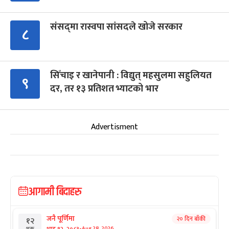
संसद्‍मा रास्वपा सांसदले खोजे सरकार
८
सिँचाइ र खानेपानी : विद्युत् महसुलमा सहुलियत
९
दर, तर १३ प्रतिशत भ्याटको भार
Advertisment
आगामी बिदाहरु
जनै पूर्णिमा
२० दिन बाँकी
१२
-
भाद्र १२, २०८३
Aug 28, 2026
शुक्र