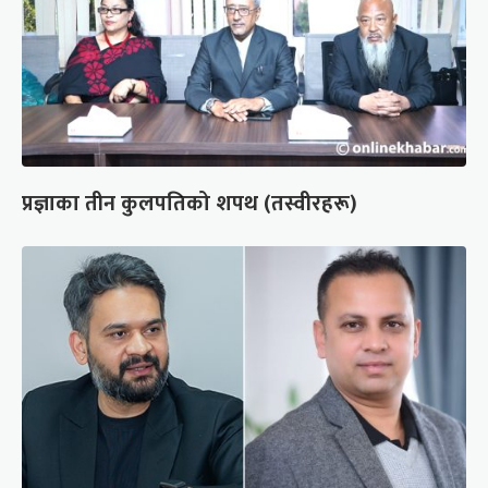
प्रज्ञाका तीन कुलपतिको शपथ (तस्वीरहरू)