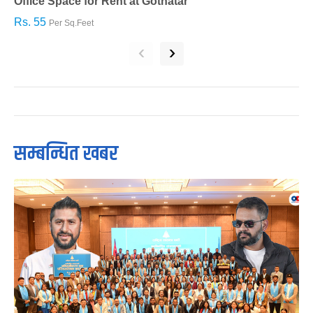
Office Space for Rent at Gothatar
H
Rs. 55
R
Per Sq.Feet
‹
›
सम्बन्धित खबर