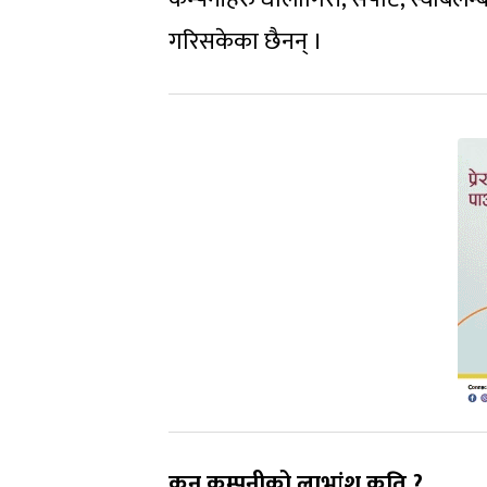
गरिसकेका छैनन् ।
कुन कम्पनीको लाभांश कति ?