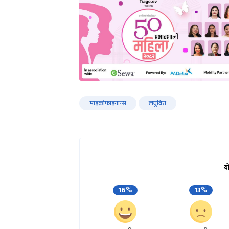
माइक्रोफाइनान्स
लघुवित्त
य
16%
13%