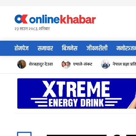
Skip
to
content
२३ साउन २०८३, शनिबार
होमपेज
समाचार
बिजनेस
जीवनशैली
मनोरञ्ज
शेरबहादुर देउवा
एमाले-संकट
नेपाल प्रज्ञा प्रत