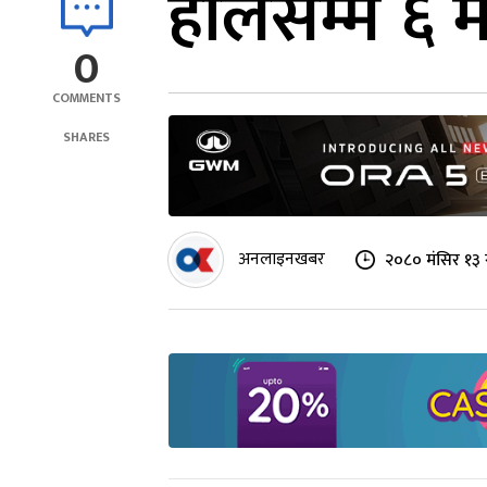
हालसम्म ६ म
0
COMMENTS
SHARES
अनलाइनखबर
२०८० मंसिर १३ 