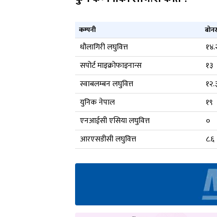
कम्पनी
बोन
धौलागिरी लघुवित्त
१४.
सपोर्ट माइक्रोफाइनान्स
१३
स्वाबलम्बन लघुवित्त
१२.
युनिक नेपाल
१९
एनआईसी एसिया लघुवित्त
०
आरएसडीसी लघुवित्त
८.६