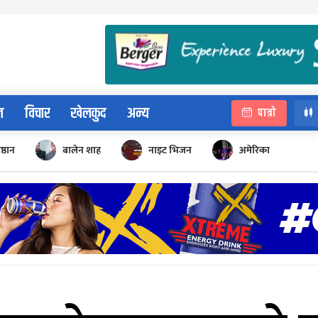
न
विचार
खेलकुद
अन्य
पात्रो
िष्ठान
बालेन शाह
नाइट भिजन
अमेरिका