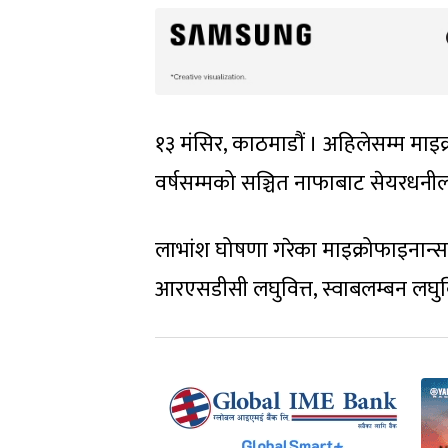
१३ मंसिर, काठमाडौं । अहिलेसम्म माइक
वर्षसम्मको सञ्चित नाफाबाट सेयरधनी
लाभांश घोषणा गरेका माइक्रोफाइनान्स 
आरएसडीसी लघुवित्त, स्वाबलम्बन लघुवि