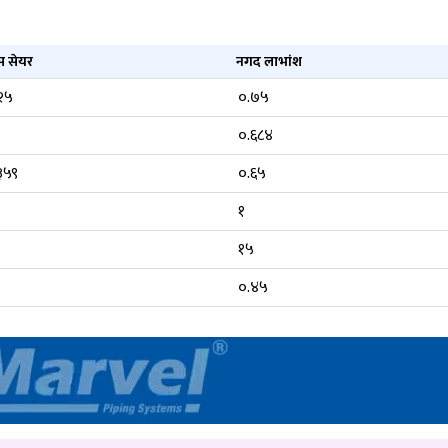
स सेयर
नगद लाभांश
२५
०.७५
०.६८४
३५९
०.६५
१
१५
०.४५