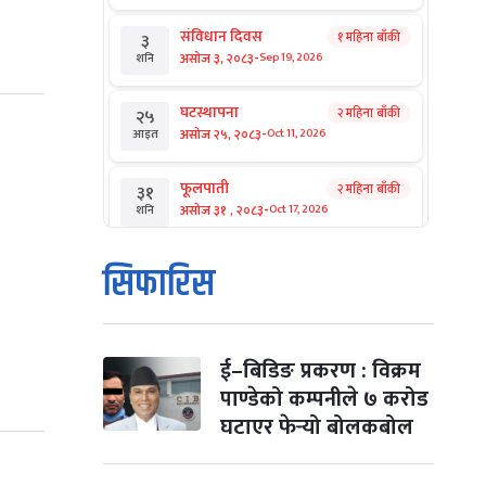
संविधान दिवस
१ महिना बाँकी
३
-
असोज ३, २०८३
Sep 19, 2026
शनि
घटस्थापना
२ महिना बाँकी
२५
-
असोज २५, २०८३
Oct 11, 2026
आइत
फूलपाती
२ महिना बाँकी
३१
-
असोज ३१ , २०८३
Oct 17, 2026
शनि
कार्तिक सङ्क्रान्ति
२ महिना बाँकी
१
सिफारिस
-
कार्तिक १, २०८३
Oct 18, 2026
आइत
महानवमी
२ महिना बाँकी
३
-
कार्तिक ३, २०८३
Oct 20, 2026
मंगल
ई–बिडिङ प्रकरण : विक्रम
पाण्डेको कम्पनीले ७ करोड
विजयादशमी
२ महिना बाँकी
४
घटाएर फेर्‍यो बोलकबोल
-
कार्तिक ४, २०८३
Oct 21, 2026
बुध