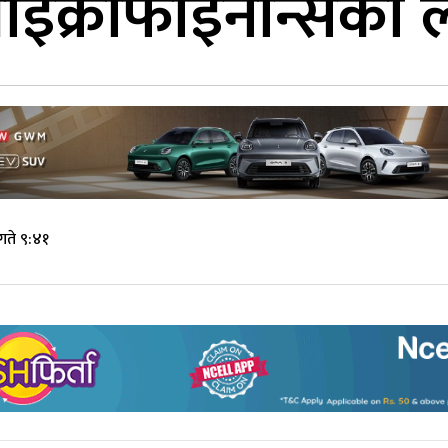
ाइक्रोफाइनान्सको 
गते ९:४१