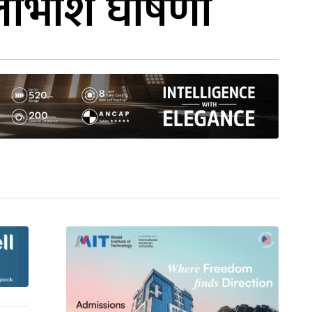
लाभांश घोषणा