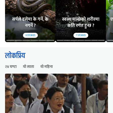
सर्पले डसेमा के गर्ने, के
स्वस्थ मान्छेको शरीरमा
ए
नगर्ने ?
कति रगत हुन्छ ?
6
STORIES
7
STORIES
लोकप्रिय
२४ घण्टा
यो साता
यो महिना