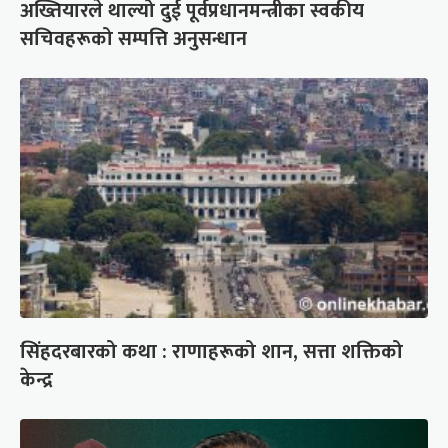
अख्तियारले थाल्यो दुई पूर्वप्रधानमन्त्रीका स्वकीय
सचिवहरूको सम्पत्ति अनुसन्धान
सिंहदरबारको कथा : राणाहरूको शान, सत्ता शक्तिको
केन्द्र