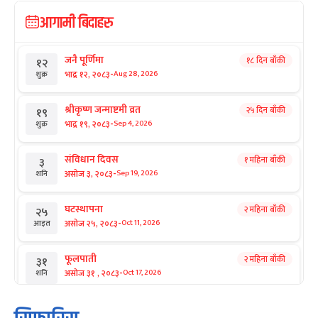
आगामी बिदाहरु
जनै पूर्णिमा
१८ दिन बाँकी
१२
-
भाद्र १२, २०८३
Aug 28, 2026
शुक्र
श्रीकृष्ण जन्माष्टमी व्रत
२५ दिन बाँकी
१९
-
भाद्र १९, २०८३
Sep 4, 2026
शुक्र
संविधान दिवस
१ महिना बाँकी
३
-
असोज ३, २०८३
Sep 19, 2026
शनि
घटस्थापना
२ महिना बाँकी
२५
-
असोज २५, २०८३
Oct 11, 2026
आइत
फूलपाती
२ महिना बाँकी
३१
-
असोज ३१ , २०८३
Oct 17, 2026
शनि
कार्तिक सङ्क्रान्ति
२ महिना बाँकी
१