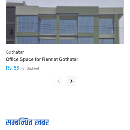
Gothatar
S
Office Space for Rent at Gothatar
H
Rs. 55
R
Per Sq.Feet
‹
›
सम्बन्धित खबर