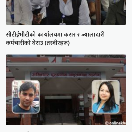
सीटीईभीटीको कार्यालयमा करार र ज्यालादारी
कर्मचारीको घेराउ (तस्वीरहरू)