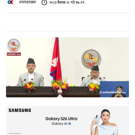
अनलाइनखबर
२०८३ वैशाख २८ गते १७:०९