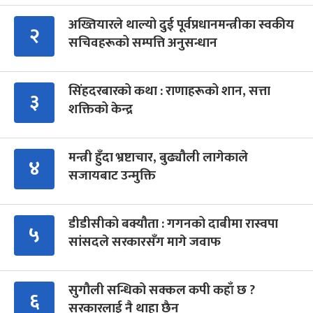
अख्तियारले थाल्यो दुई पूर्वप्रधानमन्त्रीका स्वकीय
२
सचिवहरूको सम्पत्ति अनुसन्धान
सिंहदरबारको कथा : राणाहरूको शान, सत्ता
३
शक्तिको केन्द्र
मन्त्री हुँदा भ्रष्टाचार, बुढ्यौली लागेकाले
४
सजायबाट उन्मुक्ति
डीडीसीको बक्यौता : गगनको दाबीमा रास्वपा
५
सांसदले सरकारसँग मागे जवाफ
सुगौली सन्धिको सक्कल कपी कहाँ छ ?
६
सरकारलाई नै थाहा छैन