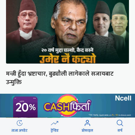
मन्त्री हुँदा भ्रष्टाचार, बुढ्यौली लागेकाले सजायबाट
उन्मुक्ति
ताजा अपडेट
ट्रेन्डिङ
प्रोफाइल
सर्च