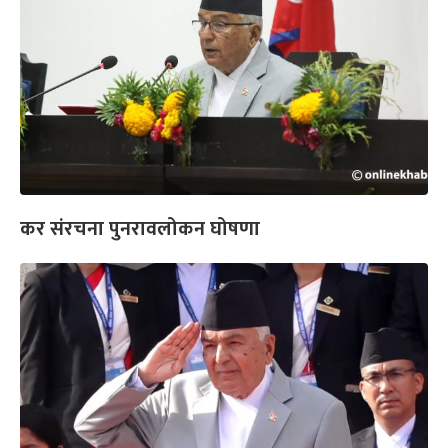
कर संरचना पुनरावलोकन घोषणा