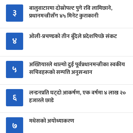
बालुवाटारमा दोस्रोपल्ट पुगे रवि लामिछाने,
३
प्रधानमन्त्रीसँग ४५ मिनेट कुराकानी
ओली-प्रचण्डको तीन बुँदेले प्रदेशपिच्छे संकट
४
अख्तियारले थाल्यो दुई पूर्वप्रधानमन्त्रीका स्वकीय
५
सचिवहरूको सम्पत्ति अनुसन्धान
लन्डनप्रति घट्दो आकर्षण, एक वर्षमा ४ लाख २०
६
हजारले छाडे
मधेसको अयोध्याकरण
७