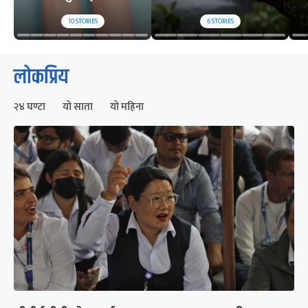
10
STORIES
6
STORIES
लोकप्रिय
२४ घण्टा
यो साता
यो महिना