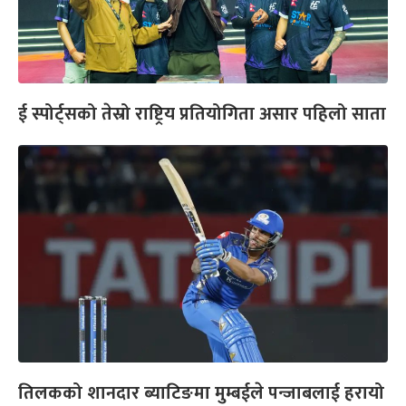
ई स्पोर्ट्सको तेस्रो राष्ट्रिय प्रतियोगिता असार पहिलो साता
तिलकको शानदार ब्याटिङमा मुम्बईले पन्जाबलाई हरायो