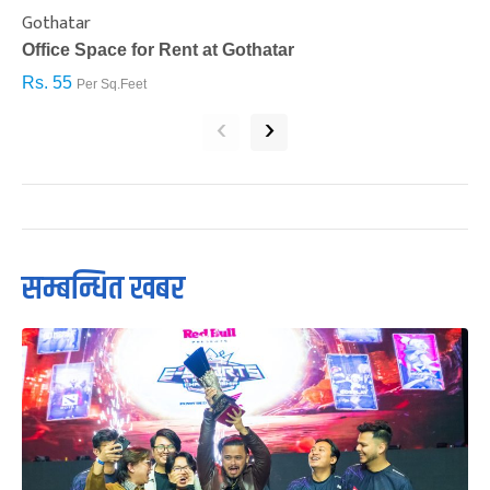
Gothatar
S
Office Space for Rent at Gothatar
H
Rs. 55
R
Per Sq.Feet
‹
›
सम्बन्धित खबर