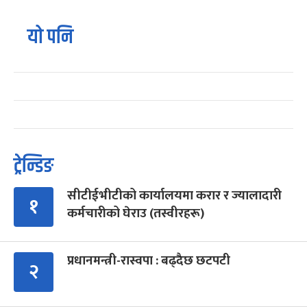
यो पनि
ट्रेन्डिङ
सीटीईभीटीको कार्यालयमा करार र ज्यालादारी
१
कर्मचारीको घेराउ (तस्वीरहरू)
प्रधानमन्त्री-रास्वपा : बढ्दैछ छटपटी
२