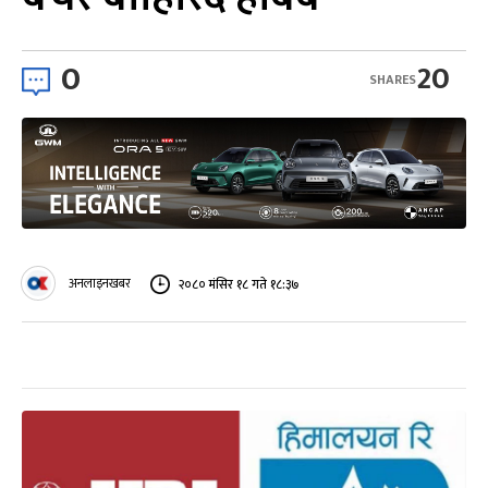
0
20
SHARES
अनलाइनखबर
२०८० मंसिर १८ गते १८:३७