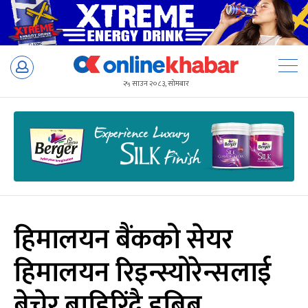
Skip
to
२५ साउन २०८३, सोमबार
content
हिमालयन बैंकको सेयर
हिमालयन रिइन्स्योरेन्सलाई
बेचेर बाहिरिंदै हबिब