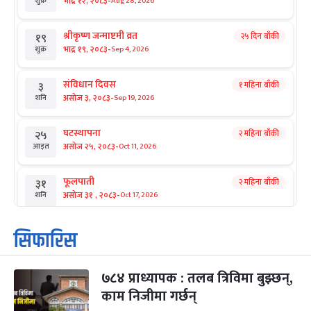
-
भाद्र १२, २०८३
Aug 28, 2026
शुक्र
श्रीकृष्ण जन्माष्टमी व्रत
२५ दिन बाँकी
१९
-
भाद्र १९, २०८३
Sep 4, 2026
शुक्र
संविधान दिवस
१ महिना बाँकी
३
-
असोज ३, २०८३
Sep 19, 2026
शनि
घटस्थापना
२ महिना बाँकी
२५
-
असोज २५, २०८३
Oct 11, 2026
आइत
फूलपाती
२ महिना बाँकी
३१
-
असोज ३१ , २०८३
Oct 17, 2026
शनि
कार्तिक सङ्क्रान्ति
२ महिना बाँकी
१
सिफारिस
-
कार्तिक १, २०८३
Oct 18, 2026
आइत
७८४ प्राध्यापक : तलब त्रिविमा बुझ्छन्,
महानवमी
२ महिना बाँकी
३
-
काम निजीमा गर्छन्
कार्तिक ३, २०८३
Oct 20, 2026
मंगल