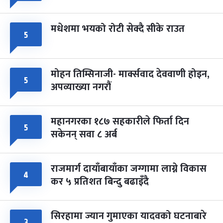
मधेशमा भयको रोटी सेक्दै सीके राउत
५
मोहन तिम्सिनाजी- मार्क्सवाद देववाणी होइन,
५
अपव्याख्या नगरौं
महानगरका १८७ सहकारीले फिर्ता दिन
५
सकेनन् सवा ८ अर्ब
राजमार्ग दायाँबायाँका जग्गामा लाग्ने विकास
४
कर ५ प्रतिशत बिन्दु बढाइँदै
सिरहामा ज्यान गुमाएका यादवको घटनाबारे
३