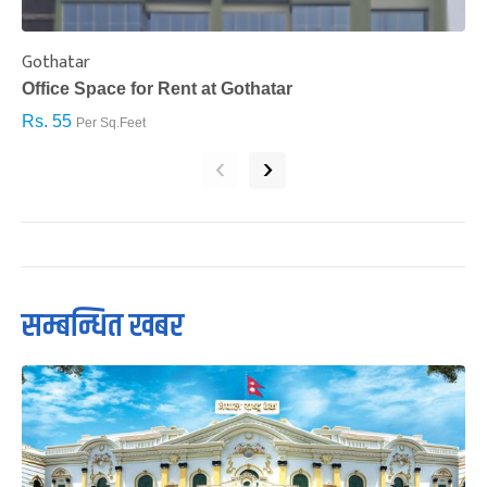
Gothatar
S
Office Space for Rent at Gothatar
H
Rs. 55
R
Per Sq.Feet
‹
›
सम्बन्धित खबर