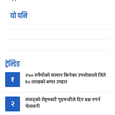
यो पनि
ट्रेन्डिङ
२५० रुपैयाँको सामान किनेका उपभोक्ताले जिते
१
१० लाखको बम्पर उपहार
संसद्को रोष्ट्रमबाटै गृहमन्त्रीले दिए प्रश्न नगर्न
२
चेतावनी