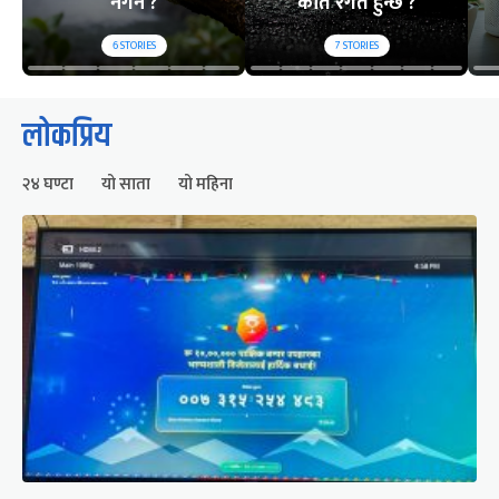
नगर्ने ?
कति रगत हुन्छ ?
6
STORIES
7
STORIES
लोकप्रिय
२४ घण्टा
यो साता
यो महिना