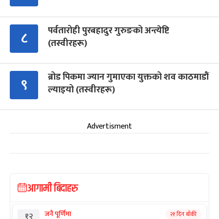
पर्वतारोही पुरबहादुर गुरुङको अन्त्येष्टि
८
(तस्वीरहरू)
ब्रोड पिकमा ज्यान गुमाएका युक्तको शव काठमाडौं
९
ल्याइयो (तस्वीरहरू)
Advertisment
आगामी बिदाहरु
जनै पूर्णिमा
२१ दिन बाँकी
१२