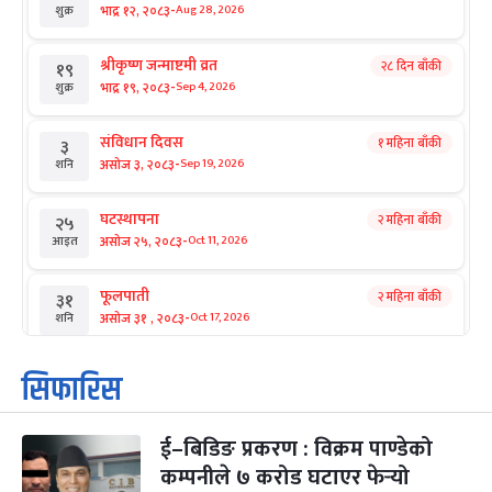
-
भाद्र १२, २०८३
Aug 28, 2026
शुक्र
श्रीकृष्ण जन्माष्टमी व्रत
२८ दिन बाँकी
१९
-
भाद्र १९, २०८३
Sep 4, 2026
शुक्र
संविधान दिवस
१ महिना बाँकी
३
-
असोज ३, २०८३
Sep 19, 2026
शनि
घटस्थापना
२ महिना बाँकी
२५
-
असोज २५, २०८३
Oct 11, 2026
आइत
फूलपाती
२ महिना बाँकी
३१
-
असोज ३१ , २०८३
Oct 17, 2026
शनि
कार्तिक सङ्क्रान्ति
२ महिना बाँकी
१
सिफारिस
-
कार्तिक १, २०८३
Oct 18, 2026
आइत
ई–बिडिङ प्रकरण : विक्रम पाण्डेको
महानवमी
२ महिना बाँकी
३
-
कम्पनीले ७ करोड घटाएर फेर्‍यो
कार्तिक ३, २०८३
Oct 20, 2026
मंगल