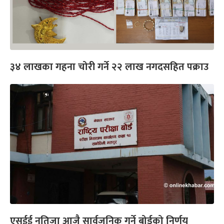
३४ लाखका गहना चोरी गर्ने २२ लाख नगदसहित पक्राउ
एसईई नतिजा आजै सार्वजनिक गर्ने बोर्डको निर्णय