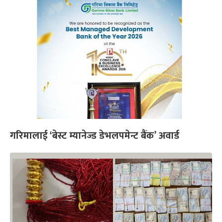
गरिमालाई ‘बेस्ट म्यानेज्ड डेभलपमेन्ट बैंक’ अवार्ड