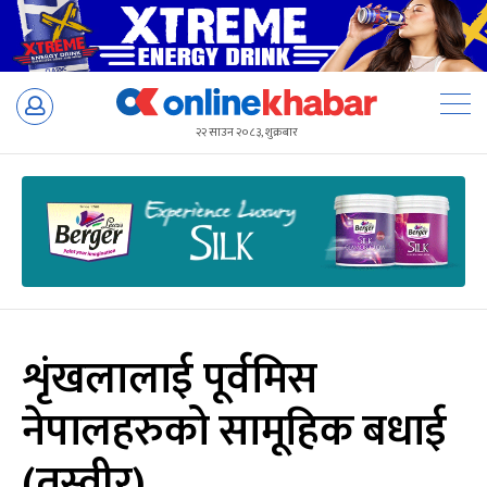
Skip
to
२२ साउन २०८३, शुक्रबार
content
शृंखलालाई पूर्वमिस
नेपालहरुको सामूहिक बधाई
(तस्वीर)