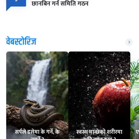
छानबिन गर्न समिति गठन
वेबस्टोरिज
सर्पले डसेमा के गर्ने, के
स्वस्थ मान्छेको शरीरमा
ए