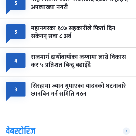
५
अपव्याख्या नगरौं
महानगरका १८७ सहकारीले फिर्ता दिन
५
सकेनन् सवा ८ अर्ब
राजमार्ग दायाँबायाँका जग्गामा लाग्ने विकास
४
कर ५ प्रतिशत बिन्दु बढाइँदै
सिरहामा ज्यान गुमाएका यादवको घटनाबारे
३
छानबिन गर्न समिति गठन
वेबस्टोरिज