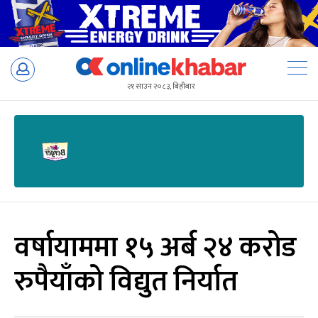
Skip
to
२१ साउन २०८३, बिहीबार
content
वर्षायाममा १५ अर्ब २४ करोड
रुपैयाँको विद्युत निर्यात