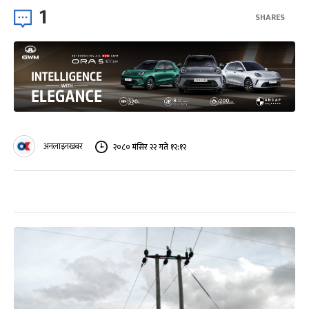
1
SHARES
अनलाइनखबर
२०८० मंसिर २२ गते १२:१२