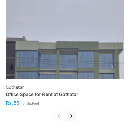
Gothatar
S
Office Space for Rent at Gothatar
H
Rs. 55
R
Per Sq.Feet
‹
›