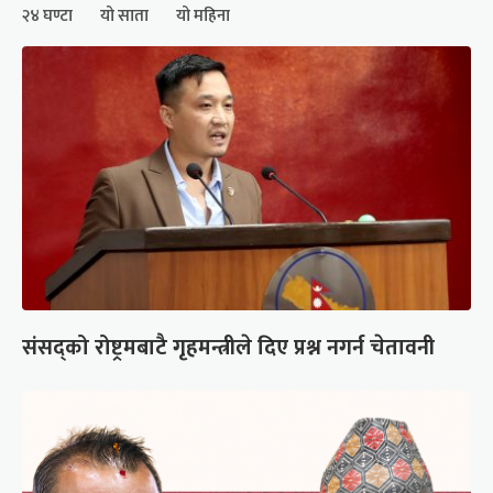
२४ घण्टा
यो साता
यो महिना
संसद्को रोष्ट्रमबाटै गृहमन्त्रीले दिए प्रश्न नगर्न चेतावनी