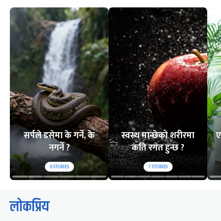
सर्पले डसेमा के गर्ने, के
स्वस्थ मान्छेको शरीरमा
ए
नगर्ने ?
कति रगत हुन्छ ?
6
STORIES
7
STORIES
लोकप्रिय