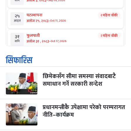
-
असोज ३, २०८३
Sep 19, 2026
शनि
घटस्थापना
२ महिना बाँकी
२५
-
असोज २५, २०८३
Oct 11, 2026
आइत
फूलपाती
२ महिना बाँकी
३१
-
असोज ३१ , २०८३
Oct 17, 2026
शनि
कार्तिक सङ्क्रान्ति
२ महिना बाँकी
१
सिफारिस
-
कार्तिक १, २०८३
Oct 18, 2026
आइत
छिमेकसँग सीमा समस्या संवादबाटै
महानवमी
२ महिना बाँकी
३
-
समाधान गर्ने सरकारी सन्देश
कार्तिक ३, २०८३
Oct 20, 2026
मंगल
विजयादशमी
२ महिना बाँकी
४
-
कार्तिक ४, २०८३
Oct 21, 2026
बुध
प्रधानमन्त्रीकै उपेक्षामा परेको परम्परागत
नीति–कार्यक्रम
पापा‌ङ्कुशा एकादशी व्रत
२ महिना बाँकी
५
-
कार्तिक ५, २०८३
Oct 22, 2026
बिहि