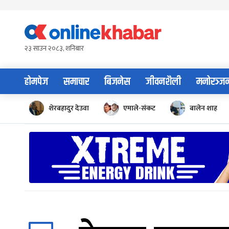
Skip
to
content
२३ साउन २०८३, शनिबार
होमपेज
समाचार
बिजनेस
जीवनशैली
मनोरञ्ज
शेरबहादुर देउवा
एमाले-संकट
बालेन शाह