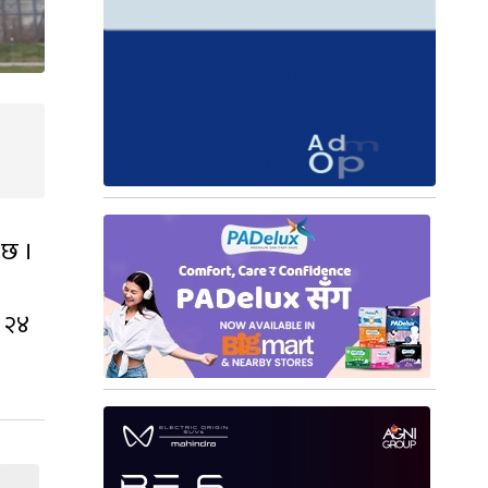
 छ ।
ब २४