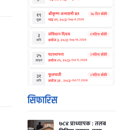
श्रीकृष्ण जन्माष्टमी व्रत
२७ दिन बाँकी
१९
-
भाद्र १९, २०८३
Sep 4, 2026
शुक्र
संविधान दिवस
१ महिना बाँकी
३
-
असोज ३, २०८३
Sep 19, 2026
शनि
घटस्थापना
२ महिना बाँकी
२५
-
असोज २५, २०८३
Oct 11, 2026
आइत
फूलपाती
२ महिना बाँकी
३१
-
असोज ३१ , २०८३
Oct 17, 2026
शनि
कार्तिक सङ्क्रान्ति
२ महिना बाँकी
१
सिफारिस
-
कार्तिक १, २०८३
Oct 18, 2026
आइत
महानवमी
२ महिना बाँकी
३
-
कार्तिक ३, २०८३
Oct 20, 2026
मंगल
७८४ प्राध्यापक : तलब