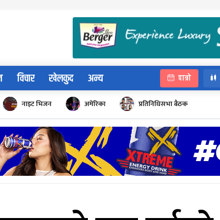
न
विचार
खेलकुद
अन्य
पात्रो
नाइट भिजन
अमेरिका
प्रतिनिधिसभा बैठक