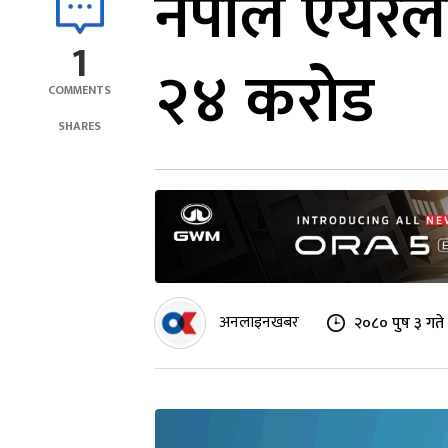
नेपाल एयरला
1
२४ करोड
COMMENTS
SHARES
अनलाइनखबर
२०८० पुष ३ गत