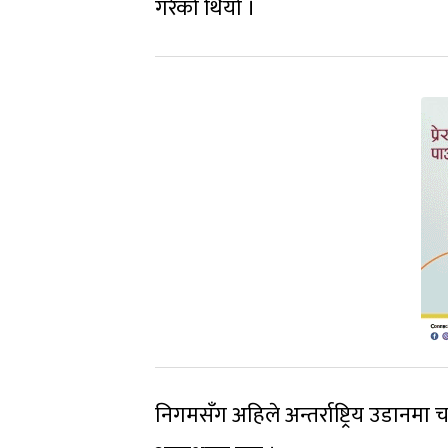
गरेको थियो ।
निगमसँग अहिले अन्तर्राष्ट्रिय उडानम