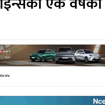
इन्सको एक वर्षको 
े १७:४७