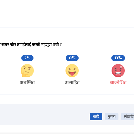
ो खबर पढेर तपाईलाई कस्तो महसुस भयो ?
2%
0%
13%
अचम्मित
उत्साहित
आक्रोशित
भर्खरै
पुराना
लोकप्र