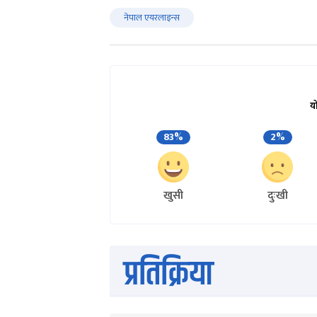
नेपाल एयरलाइन्स
य
83%
2%
खुसी
दुःखी
प्रतिक्रिया