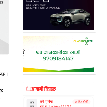
न्छ ।
आगामी बिदाहरु
१०
ी
जनै पूर्णिमा
२० दिन बाँकी
१२
-
भाद्र १२, २०८३
Aug 28, 2026
शुक्र