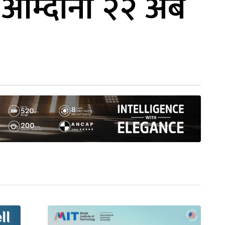
आम्दानी २२ अर्ब