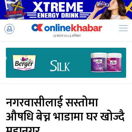
Skip
to
२३ साउन २०८३, शनिबार
content
नगरवासीलाई सस्तोमा
औषधि बेच्न भाडामा घर खोज्दै
महानगर