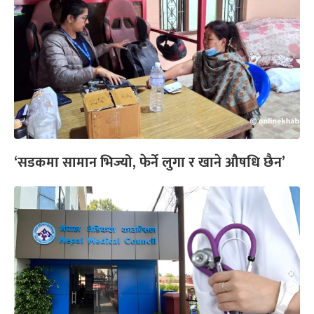
‘सडकमा सामान भिज्यो, फेर्ने लुगा र खाने औषधि छैन’