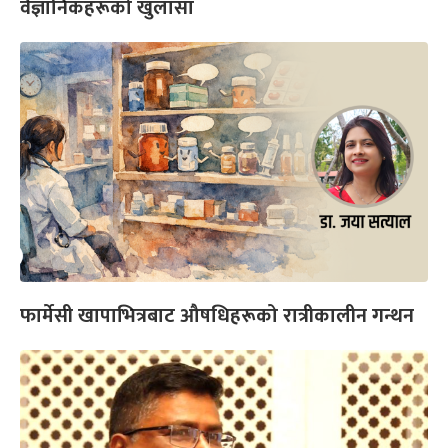
वैज्ञानिकहरूको खुलासा
फार्मेसी खापाभित्रबाट औषधिहरूको रात्रीकालीन गन्थन