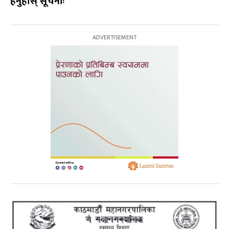
हेर्नुहोस् सूचनाः