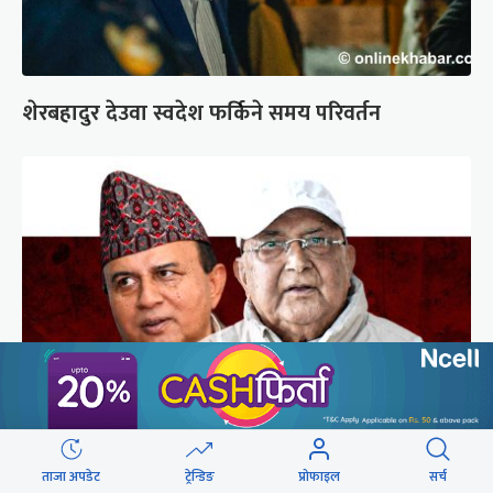
शेरबहादुर देउवा स्वदेश फर्किने समय परिवर्तन
गुन्डुमा अड्किए एमाले पुनर्गठनका प्रस्तावहरू
ताजा अपडेट
ट्रेन्डिङ
प्रोफाइल
सर्च