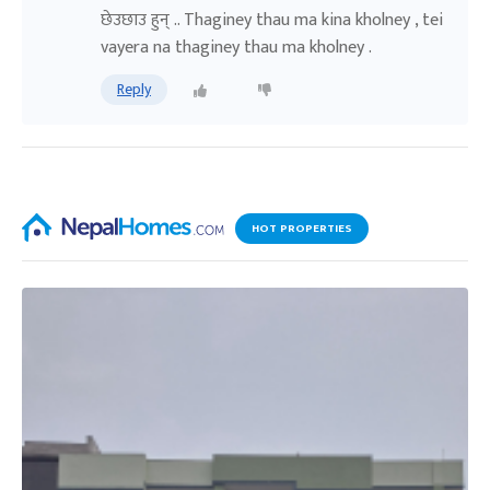
छेउछाउ हुन् .. Thaginey thau ma kina kholney , tei
vayera na thaginey thau ma kholney .
Reply
HOT PROPERTIES