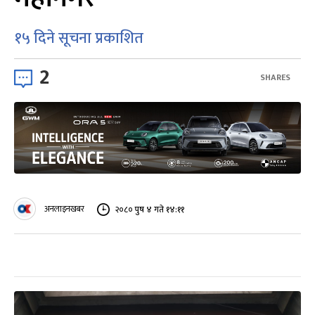
१५ दिने सूचना प्रकाशित
2
SHARES
अनलाइनखबर
२०८० पुष ४ गते १४:११