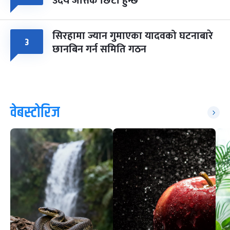
उदय जत्तिकै छिटो हुन्छ
सिरहामा ज्यान गुमाएका यादवको घटनाबारे
३
छानबिन गर्न समिति गठन
वेबस्टोरिज