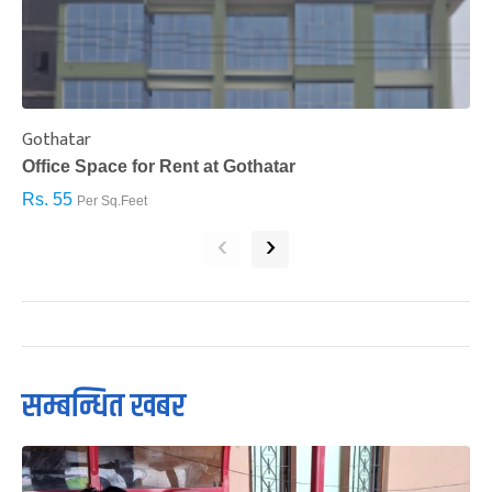
Gothatar
S
Office Space for Rent at Gothatar
H
Rs. 55
R
Per Sq.Feet
‹
›
सम्बन्धित खबर