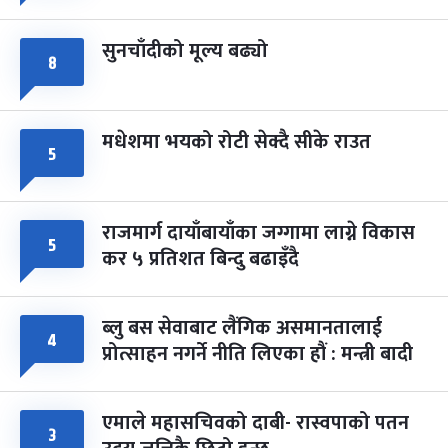
सुनचाँदीको मूल्य बढ्यो
८
मधेशमा भयको रोटी सेक्दै सीके राउत
५
राजमार्ग दायाँबायाँका जग्गामा लाग्ने विकास
५
कर ५ प्रतिशत बिन्दु बढाइँदै
ब्लु बस सेवाबाट लैंगिक असमानतालाई
४
प्रोत्साहन नगर्ने नीति लिएका हौं : मन्त्री बादी
एमाले महासचिवको दाबी- रास्वपाको पतन
३