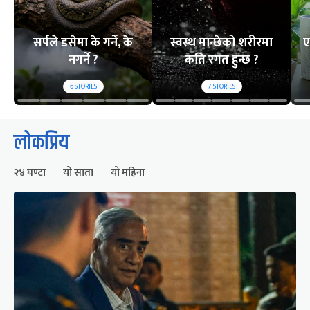
सर्पले डसेमा के गर्ने, के
स्वस्थ मान्छेको शरीरमा
ए
नगर्ने ?
कति रगत हुन्छ ?
6
STORIES
7
STORIES
लोकप्रिय
२४ घण्टा
यो साता
यो महिना