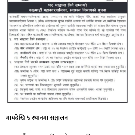
माघदेखि ५ स्थानमा सञ्चालन