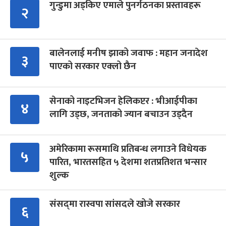
गुन्डुमा अड्किए एमाले पुनर्गठनका प्रस्तावहरू
२
बालेनलाई मनीष झाको जवाफ : महान जनादेश
३
पाएको सरकार एक्लो छैन
सेनाको नाइटभिजन हेलिकप्टर : भीआईपीका
४
लागि उड्छ, जनताको ज्यान बचाउन उड्दैन
अमेरिकामा रूसमाथि प्रतिबन्ध लगाउने विधेयक
५
पारित, भारतसहित ५ देशमा शतप्रतिशत भन्सार
शुल्क
संसद्‍मा रास्वपा सांसदले खोजे सरकार
६