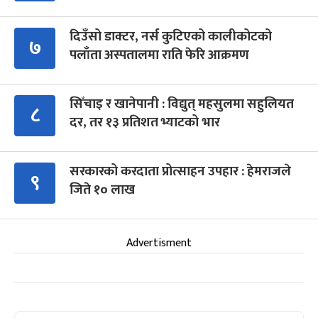
दिउँसो डाक्टर, नर्स कुटिएको कालीकोटको
७
पलाँता अस्पतालमा राति फेरि आक्रमण
सिँचाइ र खानेपानी : विद्युत् महसुलमा सहुलियत
८
दर, तर १३ प्रतिशत भ्याटको भार
सरकारको करदाता प्रोत्साहन उपहार : हेमराजले
९
जिते १० लाख
Advertisment