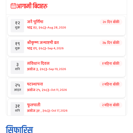
आगामी बिदाहरु
जनै पूर्णिमा
२० दिन बाँकी
१२
-
भाद्र १२, २०८३
Aug 28, 2026
शुक्र
श्रीकृष्ण जन्माष्टमी व्रत
२७ दिन बाँकी
१९
-
भाद्र १९, २०८३
Sep 4, 2026
शुक्र
संविधान दिवस
१ महिना बाँकी
३
-
असोज ३, २०८३
Sep 19, 2026
शनि
घटस्थापना
२ महिना बाँकी
२५
-
असोज २५, २०८३
Oct 11, 2026
आइत
फूलपाती
२ महिना बाँकी
३१
-
असोज ३१ , २०८३
Oct 17, 2026
शनि
कार्तिक सङ्क्रान्ति
२ महिना बाँकी
१
सिफारिस
-
कार्तिक १, २०८३
Oct 18, 2026
आइत