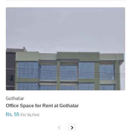
Gothatar
S
Office Space for Rent at Gothatar
H
Rs. 55
R
Per Sq.Feet
‹
›