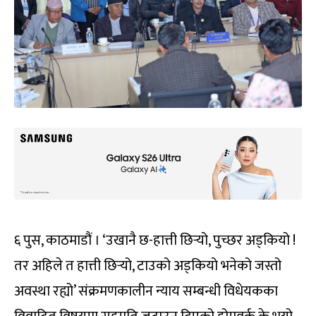
६ पुस, काठमाडौं । ‘उखानै छ-हात्ती छिर्‍यो, पुच्छर अड्कियो !
तर अहिले त हात्ती छिर्‍यो, टाउको अड्कियो भनेको जस्तो
अवस्था रह्यो’ संक्रमणकालीन न्याय सम्बन्धी विधेयकका