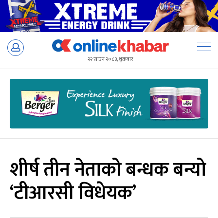
Skip
to
२२ साउन २०८३, शुक्रबार
content
शीर्ष तीन नेताको बन्धक बन्यो
‘टीआरसी विधेयक’