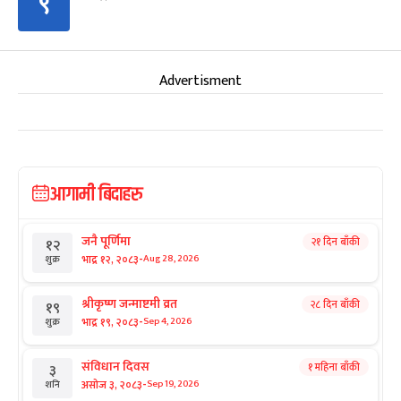
९
Advertisment
आगामी बिदाहरु
जनै पूर्णिमा
२१ दिन बाँकी
१२
-
भाद्र १२, २०८३
Aug 28, 2026
शुक्र
श्रीकृष्ण जन्माष्टमी व्रत
२८ दिन बाँकी
१९
-
भाद्र १९, २०८३
Sep 4, 2026
शुक्र
संविधान दिवस
१ महिना बाँकी
३
-
असोज ३, २०८३
Sep 19, 2026
शनि