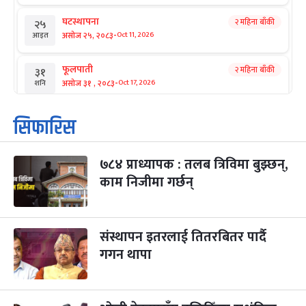
घटस्थापना
२ महिना बाँकी
२५
-
असोज २५, २०८३
Oct 11, 2026
आइत
फूलपाती
२ महिना बाँकी
३१
-
असोज ३१ , २०८३
Oct 17, 2026
शनि
कार्तिक सङ्क्रान्ति
२ महिना बाँकी
१
सिफारिस
-
कार्तिक १, २०८३
Oct 18, 2026
आइत
७८४ प्राध्यापक : तलब त्रिविमा बुझ्छन्,
महानवमी
२ महिना बाँकी
३
-
काम निजीमा गर्छन्
कार्तिक ३, २०८३
Oct 20, 2026
मंगल
विजयादशमी
२ महिना बाँकी
४
-
कार्तिक ४, २०८३
Oct 21, 2026
बुध
संस्थापन इतरलाई तितरबितर पार्दै
गगन थापा
पापा‌ङ्कुशा एकादशी व्रत
२ महिना बाँकी
५
-
कार्तिक ५, २०८३
Oct 22, 2026
बिहि