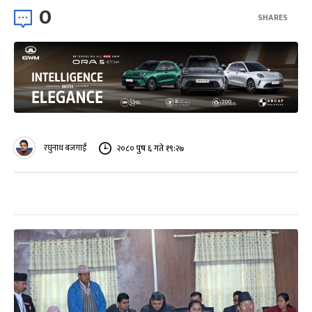
0
SHARES
रघुनाथ बजगाईं
२०८० पुष ६ गते १९:२७