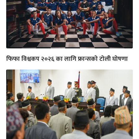
फिफा विश्वकप २०२६ का लागि फ्रान्सको टोली घोषणा