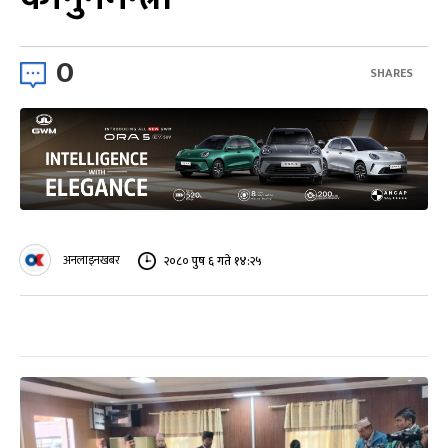
0
SHARES
अनलाइनखबर
२०८० पुष ६ गते १४:२५