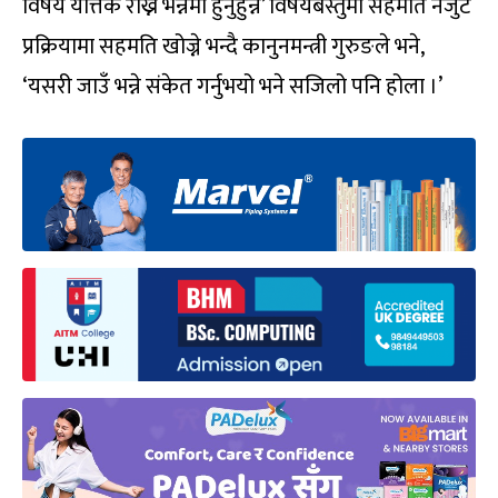
विषय यत्तिकै राख्ने भन्नेमा हुनुहुन्न’ विषयबस्तुमा सहमति नजुटे
प्रक्रियामा सहमति खोज्ने भन्दै कानुनमन्त्री गुरुङले भने,
‘यसरी जाउँ भन्ने संकेत गर्नुभयो भने सजिलो पनि होला ।’