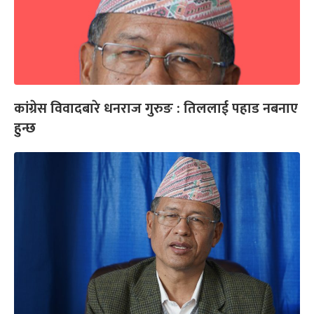
कांग्रेस विवादबारे धनराज गुरुङ : तिललाई पहाड नबनाए
हुन्छ