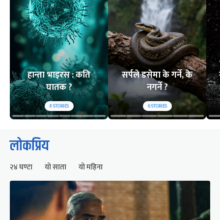
हान्ता भाइरस : कति
सर्पले डसेमा के गर्ने, के
घातक ?
नगर्ने ?
8
STORIES
6
STORIES
लोकप्रिय
२४ घण्टा
यो साता
यो महिना