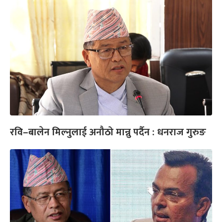
रवि–बालेन मिल्नुलाई अनौठो मान्नु पर्दैन : धनराज गुरुङ