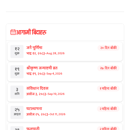
आगामी बिदाहरु
जनै पूर्णिमा
२० दिन बाँकी
१२
-
भाद्र १२, २०८३
Aug 28, 2026
शुक्र
श्रीकृष्ण जन्माष्टमी व्रत
२७ दिन बाँकी
१९
-
भाद्र १९, २०८३
Sep 4, 2026
शुक्र
संविधान दिवस
१ महिना बाँकी
३
-
असोज ३, २०८३
Sep 19, 2026
शनि
घटस्थापना
२ महिना बाँकी
२५
-
असोज २५, २०८३
Oct 11, 2026
आइत
फूलपाती
२ महिना बाँकी