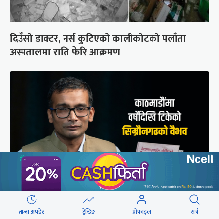
दिउँसो डाक्टर, नर्स कुटिएको कालीकोटको पलाँता
अस्पतालमा राति फेरि आक्रमण
मुगल आक्रमणले तहसनहस सिम्रौनगढको सभ्यता नेपाल
ताजा अपडेट
ट्रेन्डिङ
प्रोफाइल
सर्च
खाल्डोले कसरी जोगायो ?