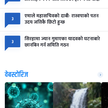
एमाले महासचिवको दाबी- रास्वपाको पतन
३
उदय जत्तिकै छिटो हुन्छ
सिरहामा ज्यान गुमाएका यादवको घटनाबारे
३
छानबिन गर्न समिति गठन
वेबस्टोरिज