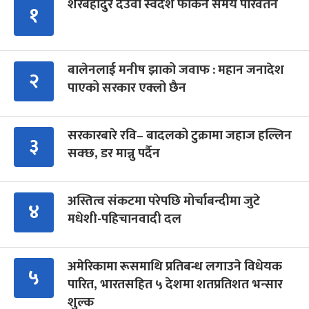
शेरबहादुर देउवा स्वदेश फर्किने समय परिवर्तन
१
बालेनलाई मनीष झाको जवाफ : महान जनादेश
२
पाएको सरकार एक्लो छैन
सरकारबारे रवि– बादलको टुक्रामा जहाज हल्लिन
३
सक्छ, डर मान्नु पर्दैन
अस्तित्व संकटमा परेपछि मोर्चाबन्दीमा जुटे
४
मधेशी-पहिचानवादी दल
अमेरिकामा रूसमाथि प्रतिबन्ध लगाउने विधेयक
५
पारित, भारतसहित ५ देशमा शतप्रतिशत भन्सार
शुल्क