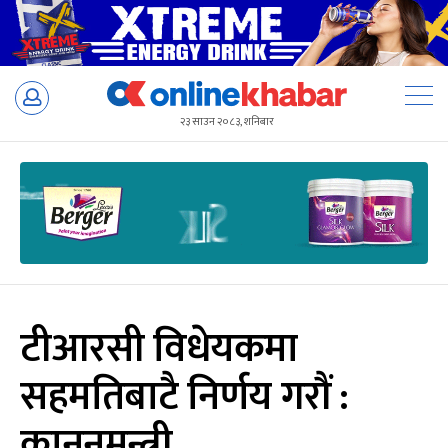
Skip
to
२३ साउन २०८३, शनिबार
content
टीआरसी विधेयकमा
सहमतिबाटै निर्णय गरौं :
कानुनमन्त्री