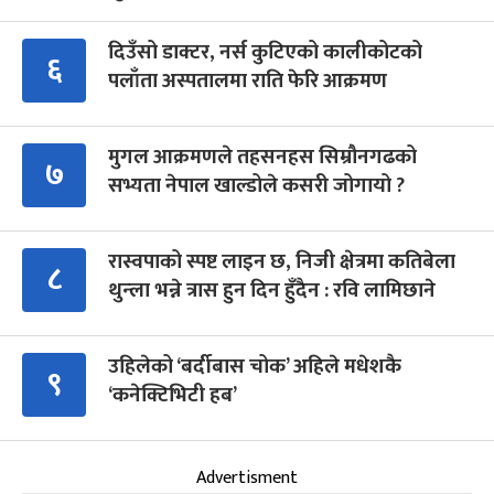
दिउँसो डाक्टर, नर्स कुटिएको कालीकोटको
६
पलाँता अस्पतालमा राति फेरि आक्रमण
मुगल आक्रमणले तहसनहस सिम्रौनगढको
७
सभ्यता नेपाल खाल्डोले कसरी जोगायो ?
रास्वपाको स्पष्ट लाइन छ, निजी क्षेत्रमा कतिबेला
८
थुन्ला भन्ने त्रास हुन दिन हुँदैन : रवि लामिछाने
उहिलेको ‘बर्दीबास चोक’ अहिले मधेशकै
९
‘कनेक्टिभिटी हब’
Advertisment