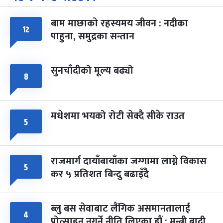
-
चैत्र ७, २०८३
Mar 21, 2027
आइत
बाम माछाको रहस्यमय जीवन : नदीका
फागुपूर्णिमा
७ महिना बाँकी
८
१२
पाहुना, समुद्रका सन्तान
-
चैत्र ८, २०८३
Mar 22, 2027
सोम
सुनचाँदीको मूल्य बढ्यो
८
मधेशमा भयको रोटी सेक्दै सीके राउत
५
राजमार्ग दायाँबायाँका जग्गामा लाग्ने विकास
५
कर ५ प्रतिशत बिन्दु बढाइँदै
ब्लु बस सेवाबाट लैंगिक असमानतालाई
४
प्रोत्साहन नगर्ने नीति लिएका हौं : मन्त्री बादी