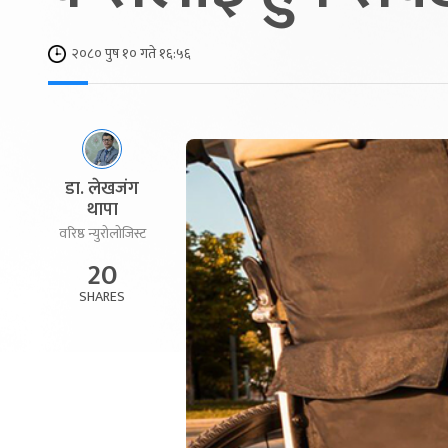
२०८० पुष १० गते १६:५६
डा. लेखजंग
थापा
वरिष्ठ न्युरोलोजिस्ट
20
SHARES