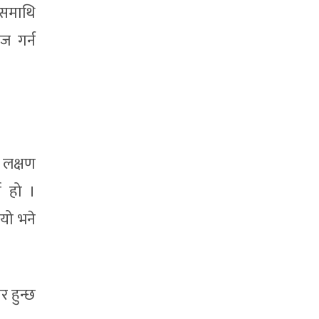
्यसमाथि
ज गर्न
 लक्षण
ा हो ।
गयो भने
 हुन्छ