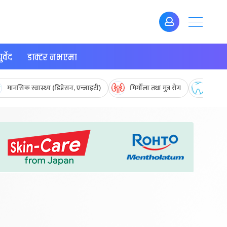
र्वेद
डाक्टर नभएमा
मानसिक स्वास्थ्य (डिप्रेसन, एन्जाइटी)
मिर्गौला तथा मुत्र रोग
मुख तथ