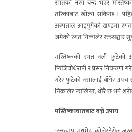
रगतको नसा बन्द भएर मस्तिष्क
तरिकाबाट खोल्न सकिन्छ । पहिल
अस्पताल आइपुगेको खण्डमा रगत 
जमेको रगत निकालेर रक्तसञ्चार सु
मस्तिष्कको रगत नली फुटेको अ
फिजियोथेरापी र प्रेसर नियन्त्रण ग
गरेर फुटेको नसालाई बाँधेर उपचार
निकालेर फालिन्छ, थोरै छ भने शरी
मस्तिष्काघातबाट बच्ने उपाय
-रक्तचाप, मधुमेह, कोलेस्टेराेल जस्त