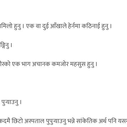
िलो हुनु । एक वा दुई आँखाले हेर्नमा कठिनाई हुनु ।
्गिनु ।
शरीरको एक भाग अचानक कमजोर महसुस हुनु ।
र्‍याउनु ।
मै छिटो अस्पताल पुपुर्‍याउनु भन्ने सांकेतिक अर्थ पनि य