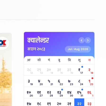
क्यालेन्डर
साउन २०८३
Jul
Aug 2026
/
आ
सो
मं
बु
बि
शु
श
२८
२९
३०
३१
३२
१
२
12
13
14
15
16
17
18
३
४
५
६
७
८
९
19
20
21
22
23
24
25
१०
११
१२
१३
१४
१५
१६
26
27
28
29
30
31
1
१७
१८
१९
२०
२१
२२
२३