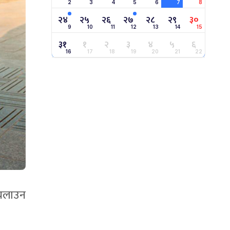
2
3
4
5
6
7
8
२४
२५
२६
२७
२८
२९
३०
9
10
11
12
13
14
15
३१
१
२
३
४
५
६
16
17
18
19
20
21
22
 चलाउन