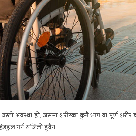
स्तो अवस्था हो, जसमा शरीरका कुनै भाग वा पूर्ण शरीर
िंडडुल गर्न सजिलो हुँदैन ।