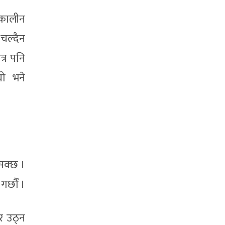
तकालीन
 चल्दैन
्र पनि
यो भने
 सक्छ ।
र्छौं ।
 र उठ्न