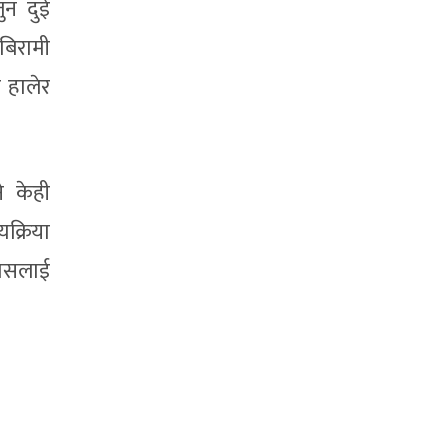
ुन दुई
बिरामी
 हालेर
े केही
यक्रिया
्यसलाई