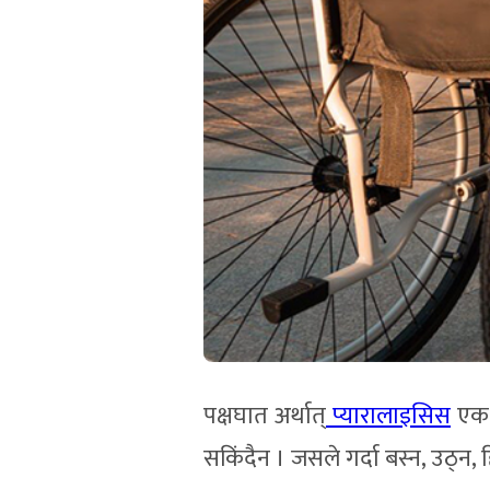
पक्षघात अर्थात्
प्यारालाइसिस
एक य
सकिंदैन । जसले गर्दा बस्न, उठ्न, ह