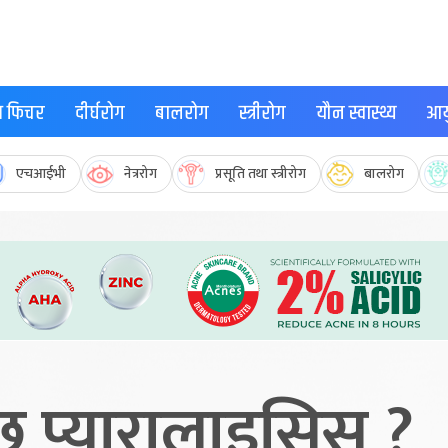
्थ फिचर
दीर्घरोग
बालरोग
स्त्रीरोग
यौन स्वास्थ्य
आयु
एचआईभी
नेत्ररोग
प्रसूति तथा स्त्रीरोग
बालरोग
छ प्यारालाइसिस ?