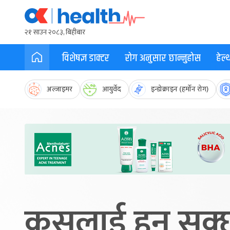
२१ साउन २०८३, बिहीबार
विशेषज्ञ डाक्टर
रोग अनुसार छान्नुहोस
हेल
अल्जाइमर
आयुर्वेद
इन्डोक्राइन (हर्मोन रोग)
कसलाई हुन सक्