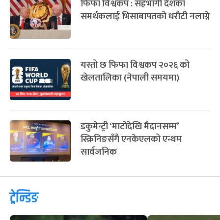
छनोटबारे छिटै जानकारी गराउँछाैं :
राखेप
फिफा विश्वकप : सहभागी देशका
समर्थकलाई भिसाबापतको धरौटी नलाग्ने
यस्तो छ फिफा विश्वकप २०२६ को
खेलतालिका (नेपाली समयमा)
डकुमेन्ट्री ‘माटोदेखि मैदानसम्म’
स्क्रिनिङसँगै एनकेएलको एन्थम
सार्वजनिक