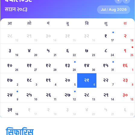
Nepal Super League
क्यालेन्डर
साउन २०८३
Jul
Aug 2026
/
आ
सो
मं
बु
बि
शु
श
२८
२९
३०
३१
३२
१
२
12
13
14
15
16
17
18
३
४
५
६
७
८
९
19
20
21
22
23
24
25
१०
११
१२
१३
१४
१५
१६
26
27
28
29
30
31
1
१७
१८
१९
२०
२१
२२
२३
2
3
4
5
6
7
8
२४
२५
२६
२७
२८
२९
३०
9
10
11
12
13
14
15