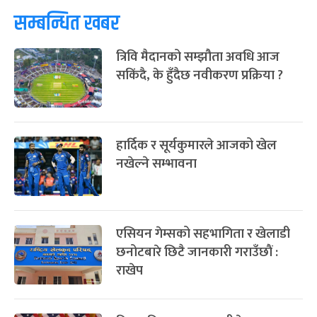
ग्याल्पो ल्होसार
७ महिना बाँकी
२५
प्रतिक्रिया दिनुहोस्
-
फाल्गुन २५, २०८३
Mar 9, 2027
मंगल
पूर्णिमा व्रत
७ महिना बाँकी
७
-
चैत्र ७, २०८३
Mar 21, 2027
आइत
सम्बन्धित खबर
फागुपूर्णिमा
७ महिना बाँकी
८
त्रिवि मैदानको सम्झौता अवधि आज
-
चैत्र ८, २०८३
Mar 22, 2027
सोम
सकिंदै, के हुँदैछ नवीकरण प्रक्रिया ?
हार्दिक र सूर्यकुमारले आजको खेल
नखेल्ने सम्भावना
एसियन गेम्सको सहभागिता र खेलाडी