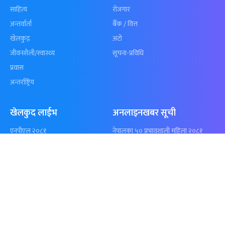
समाचार
विजनेस
समाज
बजार
विचार/ब्लग
पर्यटन
साहित्य
रोजगार
अन्तर्वार्ता
बैँक / वित्त
खेलकुद़़
अटो
जीवनशैली/स्वास्थ्य
सूचना-प्रविधि
प्रवास
अन्तर्राष्ट्रिय
खेलकुद लाईभ
अनलाइनखबर सूची
एनपीएल २०८१
नेपालका ५० प्रभावशाली महिला २०८१
ICC Men T20 World Cup 2024
नेपालका ५० प्रभावशाली महिला २०८०
IPL 2024
चालीस मुनिका चालीस- २०८१