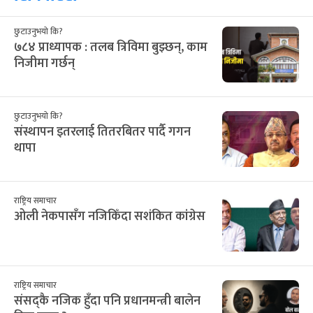
३१
१
२
३
४
५
६
16
17
18
19
20
21
22
सिफारिस
छुटाउनुभयो कि?
७८४ प्राध्यापक : तलब त्रिविमा बुझ्छन्, काम
निजीमा गर्छन्
छुटाउनुभयो कि?
संस्थापन इतरलाई तितरबितर पार्दै गगन
थापा
राष्ट्रिय समाचार
ओली नेकपासँग नजिकिँदा सशंकित कांग्रेस