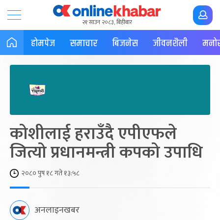
२१ साउन २०८३, बिहीबार
होमपेज
समाचार
बिजनेस
जीवनशैली
मनोर
कोशीलाई हराउँदै एपीएफले
जित्यो प्रधानमन्त्री कपको उपाधि
२०८० पुष १८ गते १३:५८
अनलाइनखबर