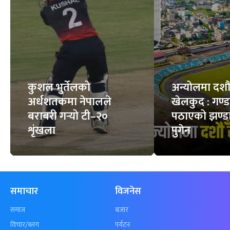
कुशल भुर्तेलको
अन्योलमा दशौँ र
अर्धशतकमा नेपालले
खेलकुद : गण्
बराबरी गर्‍यो टी–२०
पठाएको झण्डा
शृंखला
पुगेन