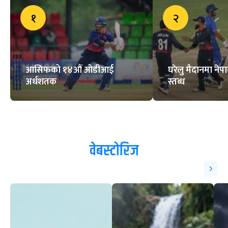
ट्रेन्डिङ
१
२
आसिफको १४औं ओडीआई
घरेलु मैदानमा नेप
अर्धशतक
स्तब्ध
वेबस्टोरिज