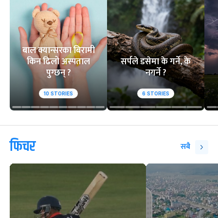
बाल क्यान्सरका बिरामी
किन ढिलो अस्पताल
सर्पले डसेमा के गर्ने, के
पुग्छन् ?
नगर्ने ?
10
STORIES
6
STORIES
फिचर
सबै