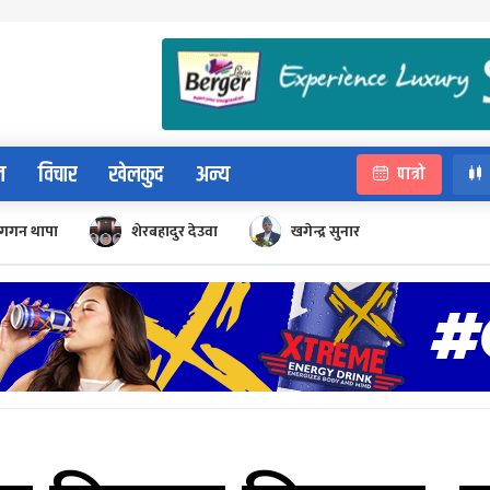
न
विचार
खेलकुद
अन्य
पात्रो
गगन थापा
शेरबहादुर देउवा
खगेन्द्र सुनार