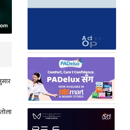
नुसार
ितोला