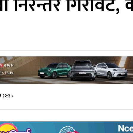
मा निरन्तर गिरावट
े १२:३७