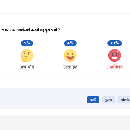
ो खबर पढेर तपाईलाई कस्तो महसुस भयो ?
9%
4%
30%
अचम्मित
उत्साहित
आक्रोशित
भर्खरै
पुराना
लोकप्र