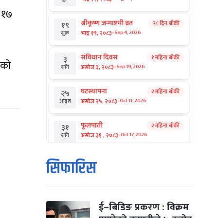
 १७
श्रीकृष्ण जन्माष्टमी व्रत
२८ दिन बाँकी
१९
-
भाद्र १९, २०८३
Sep 4, 2026
शुक्र
संविधान दिवस
१ महिना बाँकी
३
ीको
-
असोज ३, २०८३
Sep 19, 2026
शनि
घटस्थापना
२ महिना बाँकी
२५
-
असोज २५, २०८३
Oct 11, 2026
आइत
फूलपाती
२ महिना बाँकी
३१
-
असोज ३१ , २०८३
Oct 17, 2026
शनि
कार्तिक सङ्क्रान्ति
२ महिना बाँकी
१
सिफारिस
-
कार्तिक १, २०८३
Oct 18, 2026
आइत
महानवमी
२ महिना बाँकी
३
-
कार्तिक ३, २०८३
Oct 20, 2026
मंगल
ई–बिडिङ प्रकरण : विक्रम