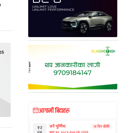
७
आगामी बिदाहरु
जनै पूर्णिमा
२१ दिन बाँकी
१२
-
भाद्र १२, २०८३
Aug 28, 2026
शुक्र