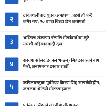
टीकाथलीबाट युवक अपहरण : प्रहरी हौं भन्दै
२
लगेर गए, २० घण्टा बित्दा छैन अत्तोपत्तो
अस्तित्व संकटमा परेपछि मोर्चाबन्दीमा जुटे
३
मधेशी-पहिचानवादी दल
रास्वपा सांसद ढकाल भन्छन्- सिंहदरबारको नाम
४
फेरौं, अनामनगर दरबार राखौं
कपिलवस्तुका पूर्वमेयर किरण सिंह सम्पर्कविहीन,
५
जंगलमा भेटियो मोटरसाइकल
पूर्वमेयर सिंहको खोजीमा गौतमबुद्ध