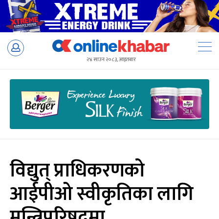
Skip
to
२४ साउन २०८३, आइतबार
content
विद्युत् प्राधिकरणको
आईपीओ स्वीकृतिका लागि
मन्त्रिपरिषद्‍मा