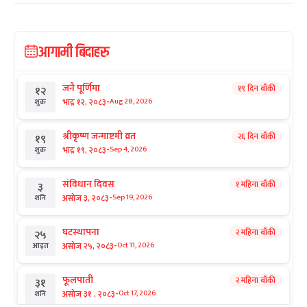
आगामी बिदाहरु
जनै पूर्णिमा
१९ दिन बाँकी
१२
-
भाद्र १२, २०८३
Aug 28, 2026
शुक्र
श्रीकृष्ण जन्माष्टमी व्रत
२६ दिन बाँकी
१९
-
भाद्र १९, २०८३
Sep 4, 2026
शुक्र
संविधान दिवस
१ महिना बाँकी
३
-
असोज ३, २०८३
Sep 19, 2026
शनि
घटस्थापना
२ महिना बाँकी
२५
-
असोज २५, २०८३
Oct 11, 2026
आइत
फूलपाती
२ महिना बाँकी
३१
-
असोज ३१ , २०८३
Oct 17, 2026
शनि