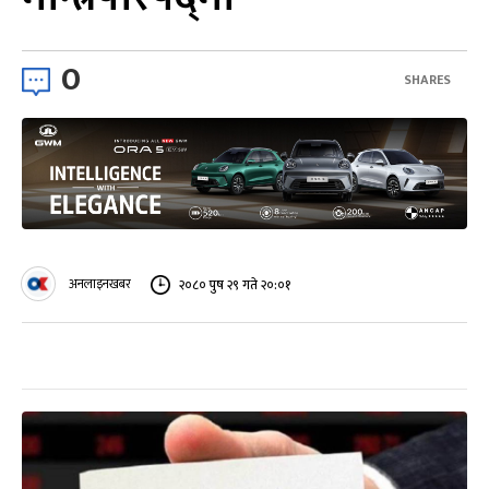
0
SHARES
अनलाइनखबर
२०८० पुष २९ गते २०:०१