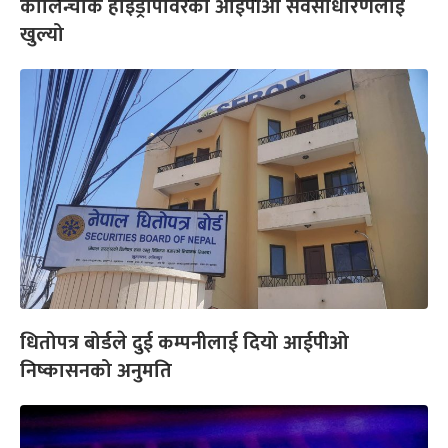
कालिन्चोक हाइड्रोपावरको आईपीओ सर्वसाधारणलाई
खुल्यो
धितोपत्र बोर्डले दुई कम्पनीलाई दियो आईपीओ
निष्कासनको अनुमति