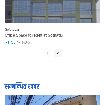
Gothatar
S
Office Space for Rent at Gothatar
H
Rs. 55
R
Per Sq.Feet
‹
›
सम्बन्धित खबर