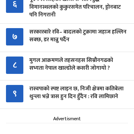
६
विमानस्थलको कुकुरसमेत परिचालन, ड्रोनबाट
पनि निगरानी
सरकारबारे रवि– बादलको टुक्रामा जहाज हल्लिन
७
सक्छ, डर मान्नु पर्दैन
मुगल आक्रमणले तहसनहस सिम्रौनगढको
८
सभ्यता नेपाल खाल्डोले कसरी जोगायो ?
रास्वपाको स्पष्ट लाइन छ, निजी क्षेत्रमा कतिबेला
९
थुन्ला भन्ने त्रास हुन दिन हुँदैन : रवि लामिछाने
Advertisment