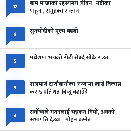
बाम माछाको रहस्यमय जीवन : नदीका
फागुपूर्णिमा
७ महिना बाँकी
८
१२
पाहुना, समुद्रका सन्तान
-
चैत्र ८, २०८३
Mar 22, 2027
सोम
सुनचाँदीको मूल्य बढ्यो
८
मधेशमा भयको रोटी सेक्दै सीके राउत
५
राजमार्ग दायाँबायाँका जग्गामा लाग्ने विकास
५
कर ५ प्रतिशत बिन्दु बढाइँदै
सर्वोच्चले गगनलाई चड्कन दियो, अबको
४
सभापति देउवा : मोहन बस्नेत