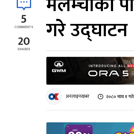
मेलम्चीको पा
5
गरे उद्घाटन
COMMENTS
20
SHARES
अनलाइनखबर
२०८० माघ १ गत