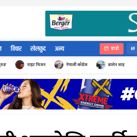
न
विचार
खेलकुद
अन्य
पात्रो
ुरुङ
नाइट भिजन
नेपाली काँग्रेस
बालेन शाह