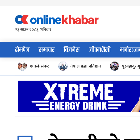
Skip
to
content
२३ साउन २०८३, शनिबार
होमपेज
समाचार
बिजनेस
जीवनशैली
मनोरञ्ज
एमाले-संकट
नेपाल प्रज्ञा प्रतिष्ठान
पुरबहादुर ग