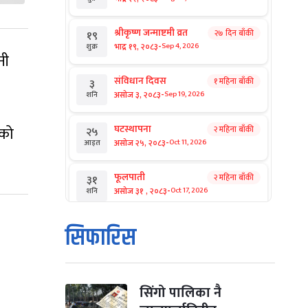
श्रीकृष्ण जन्माष्टमी व्रत
२७ दिन बाँकी
१९
-
भाद्र १९, २०८३
Sep 4, 2026
शुक्र
नी
संविधान दिवस
१ महिना बाँकी
३
-
असोज ३, २०८३
Sep 19, 2026
शनि
घटस्थापना
एको
२ महिना बाँकी
२५
-
असोज २५, २०८३
Oct 11, 2026
आइत
फूलपाती
२ महिना बाँकी
३१
-
असोज ३१ , २०८३
Oct 17, 2026
शनि
कार्तिक सङ्क्रान्ति
२ महिना बाँकी
१
सिफारिस
-
कार्तिक १, २०८३
Oct 18, 2026
आइत
महानवमी
२ महिना बाँकी
३
-
कार्तिक ३, २०८३
Oct 20, 2026
मंगल
सिंगो पालिका नै