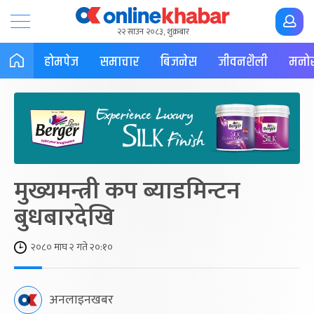
२२ साउन २०८३, शुक्रबार
होमपेज
समाचार
बिजनेस
जीवनशैली
मनोर
मुख्यमन्त्री कप ब्याडमिन्टन
बुधबारदेखि
२०८० माघ २ गते २०:१०
अनलाइनखबर