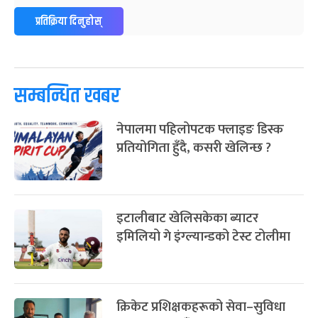
ग्याल्पो ल्होसार
७ महिना बाँकी
२५
प्रतिक्रिया दिनुहोस्
-
फाल्गुन २५, २०८३
Mar 9, 2027
मंगल
पूर्णिमा व्रत
७ महिना बाँकी
७
-
चैत्र ७, २०८३
Mar 21, 2027
आइत
सम्बन्धित खबर
फागुपूर्णिमा
७ महिना बाँकी
८
नेपालमा पहिलोपटक फ्लाइङ डिस्क
-
चैत्र ८, २०८३
Mar 22, 2027
सोम
प्रतियोगिता हुँदै, कसरी खेलिन्छ ?
इटालीबाट खेलिसकेका ब्याटर
इमिलियो गे इंग्ल्यान्डको टेस्ट टोलीमा
क्रिकेट प्रशिक्षकहरूको सेवा–सुविधा