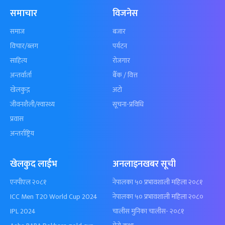
समाचार
विजनेस
समाज
बजार
विचार/ब्लग
पर्यटन
साहित्य
रोजगार
अन्तर्वार्ता
बैँक / वित्त
खेलकुद़़
अटो
जीवनशैली/स्वास्थ्य
सूचना-प्रविधि
प्रवास
अन्तर्राष्ट्रिय
खेलकुद लाईभ
अनलाइनखबर सूची
एनपीएल २०८१
नेपालका ५० प्रभावशाली महिला २०८१
ICC Men T20 World Cup 2024
नेपालका ५० प्रभावशाली महिला २०८०
IPL 2024
चालीस मुनिका चालीस- २०८१