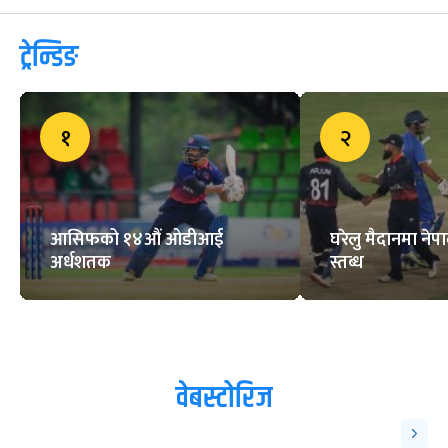
ट्रेन्डिङ
१
२
आसिफको १४औं ओडीआई
घरेलु मैदानमा नेप
अर्धशतक
स्तब्ध
वेबस्टोरिज