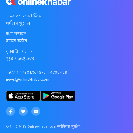
अध्यक्ष तथा प्रबन्ध निर्देशक:
धर्मराज भुसाल
प्रधान सम्पादक:
बसन्त बस्नेत
सूचना विभाग दर्ता नं.
२१४ / ०७३–७४
+977-1-4790176, +977-1-4796489
news@onlinekhabar.com
© २००६-२०२४ Onlinekhabar.com सर्वाधिकार सुरक्षित