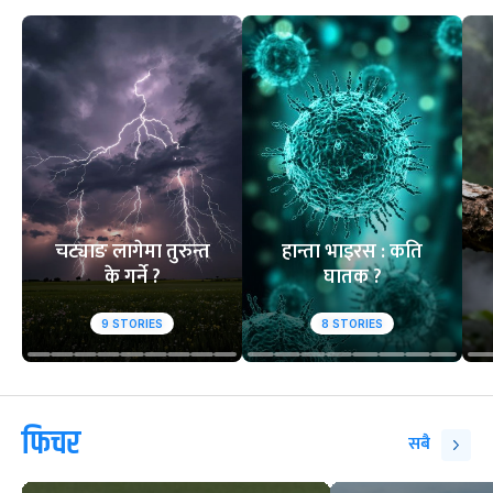
चट्याङ लागेमा तुरुन्त
हान्ता भाइरस : कति
के गर्ने ?
घातक ?
9
STORIES
8
STORIES
फिचर
सबै