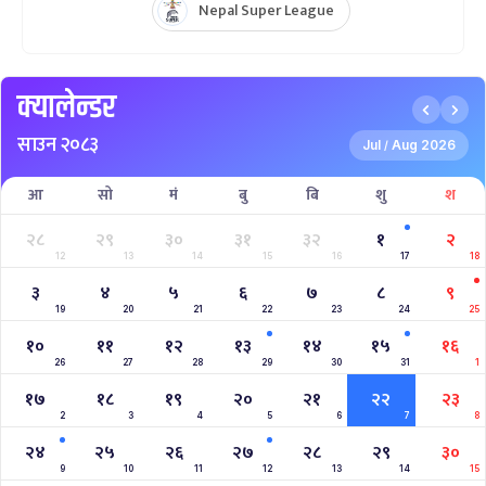
Nepal Super League
क्यालेन्डर
साउन २०८३
Jul
Aug 2026
/
आ
सो
मं
बु
बि
शु
श
२८
२९
३०
३१
३२
१
२
12
13
14
15
16
17
18
३
४
५
६
७
८
९
19
20
21
22
23
24
25
१०
११
१२
१३
१४
१५
१६
26
27
28
29
30
31
1
१७
१८
१९
२०
२१
२२
२३
2
3
4
5
6
7
8
२४
२५
२६
२७
२८
२९
३०
9
10
11
12
13
14
15