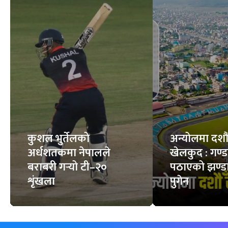
कुशल भुर्तेलको
अन्योलमा दशौँ र
अर्धशतकमा नेपालले
खेलकुद : गण्
बराबरी गर्‍यो टी–२०
पठाएको झण्डा
शृंखला
पुगेन