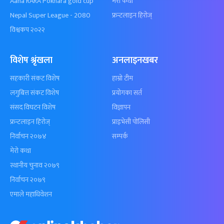
Aaha RARA Pokhara gold cup
मेरो कथा
Nepal Super League - 2080
फ्रन्टलाइन हिरोज्
विश्वकप २०२२
विशेष श्रृंखला
अनलाइनखबर
सहकारी संकट विशेष
हाम्रो टीम
लगुबित्त संकट विशेष
प्रयोगका सर्त
संसद विघटन विशेष
विज्ञापन
फ्रन्टलाइन हिरोज्
प्राइभेसी पोलिसी
निर्वाचन २०७४
सम्पर्क
मेरो कथा
स्थानीय चुनाव २०७९
निर्वाचन २०७९
एमाले महाधिवेशन