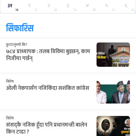
३१
१
२
३
४
५
६
16
17
18
19
20
21
22
सिफारिस
छुटाउनुभयो कि?
७८४ प्राध्यापक : तलब त्रिविमा बुझ्छन्, काम
निजीमा गर्छन्
विशेष
ओली नेकपासँग नजिकिँदा सशंकित कांग्रेस
विशेष
संसद्कै नजिक हुँदा पनि प्रधानमन्त्री बालेन
किन टाढा ?