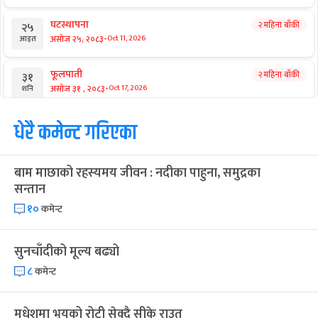
घटस्थापना
२ महिना बाँकी
२५
-
असोज २५, २०८३
Oct 11, 2026
आइत
फूलपाती
२ महिना बाँकी
३१
-
असोज ३१ , २०८३
Oct 17, 2026
शनि
कार्तिक सङ्क्रान्ति
धेरै कमेन्ट गरिएका
२ महिना बाँकी
१
-
कार्तिक १, २०८३
Oct 18, 2026
आइत
बाम माछाको रहस्यमय जीवन : नदीका पाहुना, समुद्रका
महानवमी
२ महिना बाँकी
३
सन्तान
-
कार्तिक ३, २०८३
Oct 20, 2026
मंगल
१०
कमेन्ट
विजयादशमी
२ महिना बाँकी
४
-
कार्तिक ४, २०८३
Oct 21, 2026
बुध
सुनचाँदीको मूल्य बढ्यो
८
कमेन्ट
पापा‌ङ्कुशा एकादशी व्रत
२ महिना बाँकी
५
-
कार्तिक ५, २०८३
Oct 22, 2026
बिहि
मधेशमा भयको रोटी सेक्दै सीके राउत