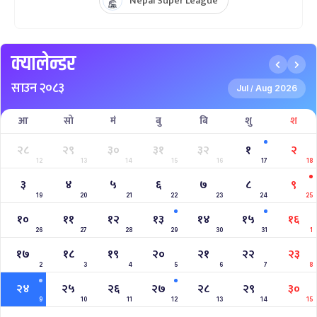
Nepal Super League
क्यालेन्डर
साउन २०८३
Jul
Aug 2026
/
आ
सो
मं
बु
बि
शु
श
२८
२९
३०
३१
३२
१
२
12
13
14
15
16
17
18
३
४
५
६
७
८
९
19
20
21
22
23
24
25
१०
११
१२
१३
१४
१५
१६
26
27
28
29
30
31
1
१७
१८
१९
२०
२१
२२
२३
2
3
4
5
6
7
8
२४
२५
२६
२७
२८
२९
३०
9
10
11
12
13
14
15