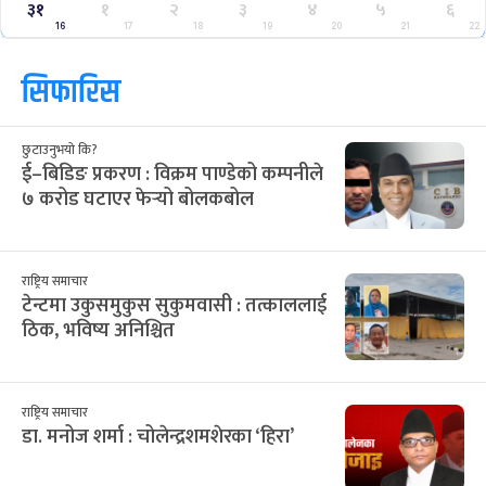
३१
१
२
३
४
५
६
16
17
18
19
20
21
22
सिफारिस
छुटाउनुभयो कि?
ई–बिडिङ प्रकरण : विक्रम पाण्डेको कम्पनीले
७ करोड घटाएर फेर्‍यो बोलकबोल
राष्ट्रिय समाचार
टेन्टमा उकुसमुकुस सुकुमवासी : तत्काललाई
ठिक, भविष्य अनिश्चित
राष्ट्रिय समाचार
डा. मनोज शर्मा : चोलेन्द्रशमशेरका ‘हिरा’