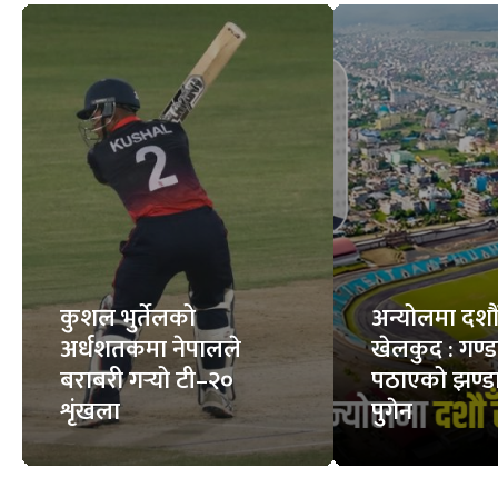
कुशल भुर्तेलको
अन्योलमा दशौँ र
अर्धशतकमा नेपालले
खेलकुद : गण्
बराबरी गर्‍यो टी–२०
पठाएको झण्डा
शृंखला
पुगेन