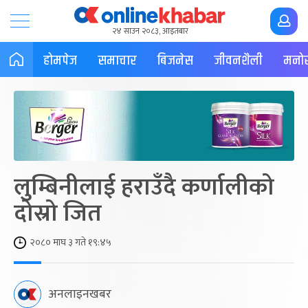
२४ साउन २०८३, आइतबार
होमपेज
समाचार
बिजनेस
जीवनशैली
मनोर
लुम्बिनीलाई हराउँदै कर्णालीको
दोस्रो जित
२०८० माघ ३ गते १९:४५
अनलाइनखबर