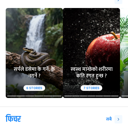
सर्पले डसेमा के गर्ने, के
स्वस्थ मान्छेको शरीरमा
नगर्ने ?
कति रगत हुन्छ ?
6
STORIES
7
STORIES
फिचर
सबै