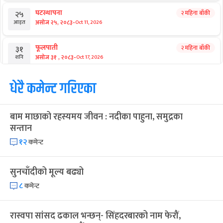
घटस्थापना
२ महिना बाँकी
२५
-
असोज २५, २०८३
Oct 11, 2026
आइत
फूलपाती
२ महिना बाँकी
३१
-
असोज ३१ , २०८३
Oct 17, 2026
शनि
कार्तिक सङ्क्रान्ति
धेरै कमेन्ट गरिएका
२ महिना बाँकी
१
-
कार्तिक १, २०८३
Oct 18, 2026
आइत
बाम माछाको रहस्यमय जीवन : नदीका पाहुना, समुद्रका
महानवमी
२ महिना बाँकी
३
सन्तान
-
कार्तिक ३, २०८३
Oct 20, 2026
मंगल
१२
कमेन्ट
विजयादशमी
२ महिना बाँकी
४
-
कार्तिक ४, २०८३
Oct 21, 2026
बुध
सुनचाँदीको मूल्य बढ्यो
८
कमेन्ट
पापा‌ङ्कुशा एकादशी व्रत
२ महिना बाँकी
५
-
कार्तिक ५, २०८३
Oct 22, 2026
बिहि
रास्वपा सांसद ढकाल भन्छन्- सिंहदरबारको नाम फेरौं,
कुकुर तिहार
३ महिना बाँकी