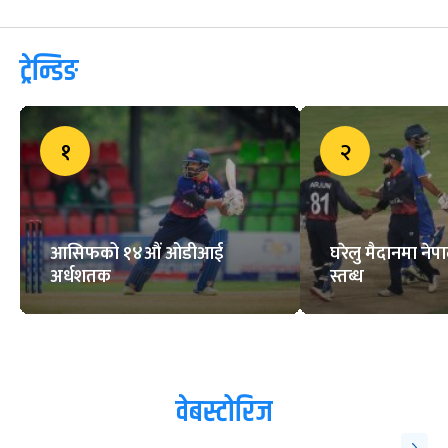
ट्रेन्डिङ
१
२
आसिफको १४औं ओडीआई
घरेलु मैदानमा नेप
अर्धशतक
स्तब्ध
वेबस्टोरिज