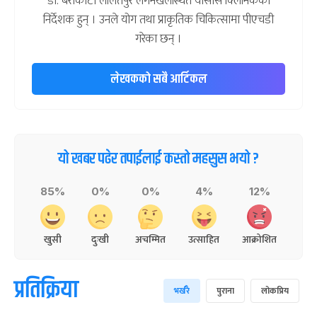
डा. बराकोटी ललितपुर लगनखेलस्थित योसास क्लिनिकका
निर्देशक हुन् । उनले योग तथा प्राकृतिक चिकित्सामा पीएचडी
गरेका छन् ।
लेखकको सबै आर्टिकल
यो खबर पढेर तपाईलाई कस्तो महसुस भयो ?
85%
0%
0%
4%
12%
खुसी
दुःखी
अचम्मित
उत्साहित
आक्रोशित
प्रतिक्रिया
भर्खरै
पुराना
लोकप्रिय