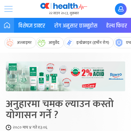
२२ साउन २०८३, शुक्रबार
विशेषज्ञ डाक्टर
रोग अनुसार छान्नुहोस
हेल्थ फिचर
अल्जाइमर
आयुर्वेद
इन्डोक्राइन (हर्मोन रोग)
एच
अनुहारमा चमक ल्याउन कस्तो
योगासन गर्ने ?
२०८० माघ ४ गते १३:०६