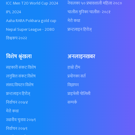
ICC Men T20 World Cup 2024
नेपालका ५० प्रभावशाली महिला २०८०
IPL 2024
चालीस मुनिका चालीस- २०८१
Aaha RARA Pokhara gold cup
मेरो कथा
Nepal Super League - 2080
फ्रन्टलाइन हिरोज्
विश्वकप २०२२
विशेष श्रृंखला
अनलाइनखबर
सहकारी संकट विशेष
हाम्रो टीम
लगुबित्त संकट विशेष
प्रयोगका सर्त
संसद विघटन विशेष
विज्ञापन
फ्रन्टलाइन हिरोज्
प्राइभेसी पोलिसी
निर्वाचन २०७४
सम्पर्क
मेरो कथा
स्थानीय चुनाव २०७९
निर्वाचन २०७९