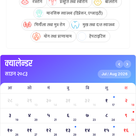
नेत्ररोग
प्रसूति तथा स्त्रीरोग
बालरोग
मानसिक स्वास्थ्य (डिप्रेसन, एन्जाइटी)
मिर्गौला तथा मुत्र रोग
मुख तथा दन्त स्वास्थ्य
योग तथा प्राणायाम
हेपटाइटिस
क्यालेन्डर
साउन २०८३
Jul
Aug 2026
/
आ
सो
मं
बु
बि
शु
श
२८
२९
३०
३१
३२
१
२
12
13
14
15
16
17
18
३
४
५
६
७
८
९
19
20
21
22
23
24
25
१०
११
१२
१३
१४
१५
१६
26
27
28
29
30
31
1