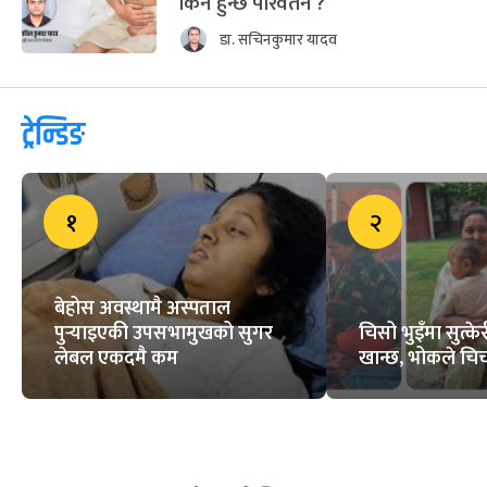
किन हुन्छ परिवर्तन ?
डा. सचिनकुमार यादव
ट्रेन्डिङ
१
२
बेहोस अवस्थामै अस्पताल
पुर्‍याइएकी उपसभामुखको सुगर
चिसो भुइँमा सुत्
लेबल एकदमै कम
खान्छ, भोकले चिच्