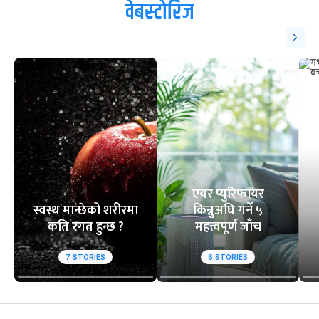
वेबस्टोरिज
एयर प्युरिफायर
स्वस्थ मान्छेको शरीरमा
किन्नुअघि गर्ने ५
कति रगत हुन्छ ?
महत्त्वपूर्ण जाँच
7
STORIES
6
STORIES