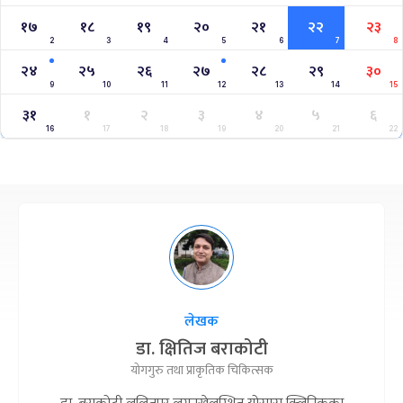
१७
१८
१९
२०
२१
२२
२३
2
3
4
5
6
7
8
२४
२५
२६
२७
२८
२९
३०
9
10
11
12
13
14
15
३१
१
२
३
४
५
६
16
17
18
19
20
21
22
लेखक
डा. क्षितिज बराकोटी
योगगुरु तथा प्राकृतिक चिकित्सक