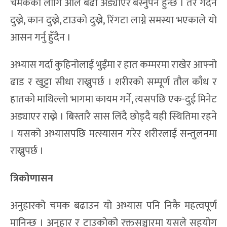
चमकका लागि अलि बढी अड्याएर बस्नुपर्ने हुन्छ । तर गर्दन
दुख्ने, कान दुख्ने, टाउको दुख्ने, रिंगटा लाग्ने समस्या भएकाले यो
आसन गर्नु हुँदैन ।
अभ्यास गर्दा कुहिनोलाई भुईंमा र हात कम्मरमा राखेर आफ्नो
ढाड र खुट्टा सीधा राख्नुपर्छ । शरीरको सम्पूर्ण तौल काँध र
हातको माथिल्लो भागमा कायम गर्ने, त्यसपछि एक-दुई मिनेट
अड्याएर राख्ने । बिस्तारै सास लिंदै छोड्दै यही स्थितिमा रहने
। यसको अभ्यासपछि मत्स्यासन गरेर शरीरलाई सन्तुलनमा
राख्नुपर्छ ।
त्रिकोणासन
अनुहारको चमक बढाउन यो अभ्यास पनि निकै महत्वपूर्ण
मानिन्छ । अनुहार र टाउकोको रक्तसञ्चारमा यसले सहयोग