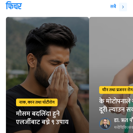
फिचर
सबै
यौन तथा प्रजनन रोग
के मोटोपनाले 
नाक, कान तथा घाँटीरोग
दूरी ल्याउन स
मौसम बदलिँदा हुने
डा. ऋत प
एलर्जीबाट बच्ने ९ उपाय
मनोचिकित्सक