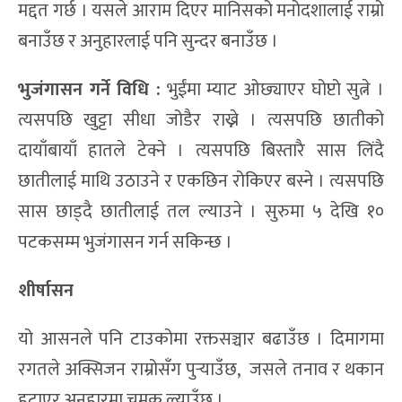
मद्दत गर्छ । यसले आराम दिएर मानिसको मनोदशालाई राम्रो
बनाउँछ र अनुहारलाई पनि सुन्दर बनाउँछ ।
भुजंगासन गर्ने
विधि
:
भुईंमा म्याट ओछ्याएर घोप्टो सुत्ने ।
त्यसपछि खुट्टा सीधा जोडैर राख्ने । त्यसपछि छातीको
दायाँबायाँ हातले टेक्ने । त्यसपछि बिस्तारै सास लिंदै
छातीलाई माथि उठाउने र एकछिन रोकिएर बस्ने । त्यसपछि
सास छाड्दै छातीलाई तल ल्याउने । सुरुमा ५ देखि १०
पटकसम्म भुजंगासन गर्न सकिन्छ ।
शीर्षासन
यो आसनले पनि टाउकोमा रक्तसञ्चार बढाउँछ । दिमागमा
रगतले अक्सिजन राम्रोसँग पुर्‍याउँछ, जसले तनाव र थकान
हटाएर अनुहारमा चमक ल्याउँछ ।