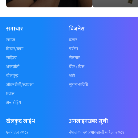
समाचार
विजनेस
समाज
बजार
विचार/ब्लग
पर्यटन
साहित्य
रोजगार
अन्तर्वार्ता
बैँक / वित्त
खेलकुद़़
अटो
जीवनशैली/स्वास्थ्य
सूचना-प्रविधि
प्रवास
अन्तर्राष्ट्रिय
खेलकुद लाईभ
अनलाइनखबर सूची
एनपीएल २०८१
नेपालका ५० प्रभावशाली महिला २०८१