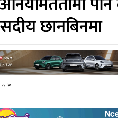
नियमिततामा पनि दू
संसदीय छानबिनमा
े १९:५०