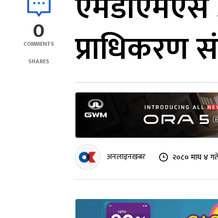
एमडीएमएस अ
0
प्राधिकरण 
COMMENTS
SHARES
अनलाइनखबर
२०८० माघ ४ गत