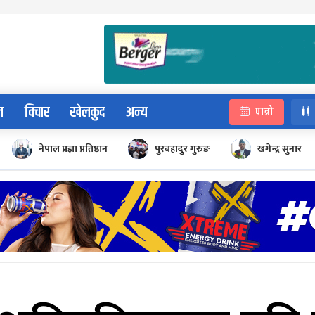
न
विचार
खेलकुद
अन्य
पात्रो
नेपाल प्रज्ञा प्रतिष्ठान
पुरबहादुर गुरुङ
खगेन्द्र सुनार