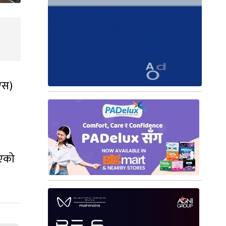
एस)
ाएको