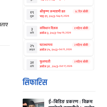
श्रीकृष्ण जन्माष्टमी व्रत
२८ दिन बाँकी
१९
-
भाद्र १९, २०८३
Sep 4, 2026
शुक्र
 बताए
संविधान दिवस
१ महिना बाँकी
३
-
असोज ३, २०८३
Sep 19, 2026
शनि
घटस्थापना
२ महिना बाँकी
२५
-
असोज २५, २०८३
Oct 11, 2026
आइत
फूलपाती
२ महिना बाँकी
३१
-
असोज ३१ , २०८३
Oct 17, 2026
शनि
कार्तिक सङ्क्रान्ति
२ महिना बाँकी
१
सिफारिस
-
कार्तिक १, २०८३
Oct 18, 2026
आइत
महानवमी
२ महिना बाँकी
३
-
कार्तिक ३, २०८३
Oct 20, 2026
मंगल
ई–बिडिङ प्रकरण : विक्रम