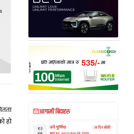
मितता
आगामी बिदाहरु
को हो
जनै पूर्णिमा
२१ दिन बाँकी
१२
-
भाद्र १२, २०८३
Aug 28, 2026
शुक्र