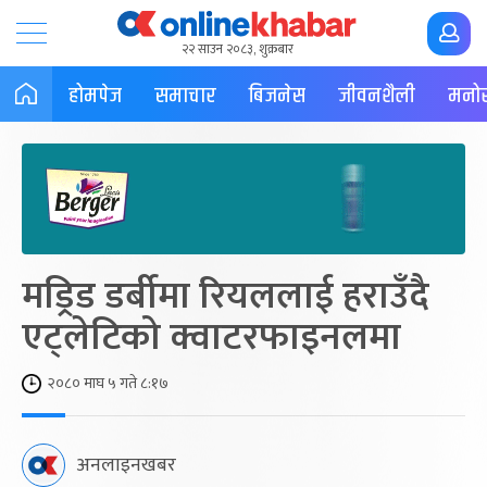
२२ साउन २०८३, शुक्रबार
होमपेज
समाचार
बिजनेस
जीवनशैली
मनोर
मड्रिड डर्बीमा रियललाई हराउँदै
एट्लेटिको क्वाटरफाइनलमा
२०८० माघ ५ गते ८:१७
अनलाइनखबर