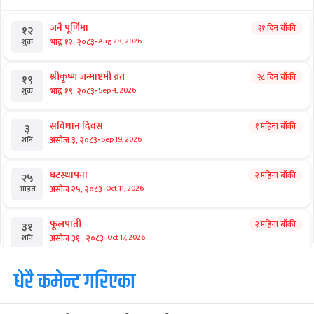
जनै पूर्णिमा
२१ दिन बाँकी
१२
-
भाद्र १२, २०८३
Aug 28, 2026
शुक्र
श्रीकृष्ण जन्माष्टमी व्रत
२८ दिन बाँकी
१९
-
भाद्र १९, २०८३
Sep 4, 2026
शुक्र
संविधान दिवस
१ महिना बाँकी
३
-
असोज ३, २०८३
Sep 19, 2026
शनि
घटस्थापना
२ महिना बाँकी
२५
-
असोज २५, २०८३
Oct 11, 2026
आइत
फूलपाती
२ महिना बाँकी
३१
-
असोज ३१ , २०८३
Oct 17, 2026
शनि
कार्तिक सङ्क्रान्ति
धेरै कमेन्ट गरिएका
२ महिना बाँकी
१
-
कार्तिक १, २०८३
Oct 18, 2026
आइत