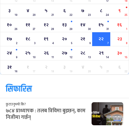
12
13
14
15
16
17
18
३
४
५
६
७
८
९
19
20
21
22
23
24
25
१०
११
१२
१३
१४
१५
१६
26
27
28
29
30
31
1
१७
१८
१९
२०
२१
२२
२३
2
3
4
5
6
7
8
२४
२५
२६
२७
२८
२९
३०
9
10
11
12
13
14
15
३१
१
२
३
४
५
६
16
17
18
19
20
21
22
सिफारिस
छुटाउनुभयो कि?
७८४ प्राध्यापक : तलब त्रिविमा बुझ्छन्, काम
निजीमा गर्छन्