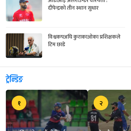
ओडीआई अलराउन्डर वरियता :
दीपेन्द्रको तीन स्थान सुधार
विश्वकपअघि कुराकाओका प्रशिक्षकले
टिम छाडे
ट्रेन्डिङ
१
२