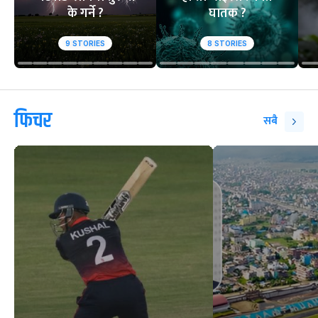
के गर्ने ?
घातक ?
9
STORIES
8
STORIES
फिचर
सबै