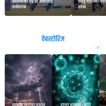
आसिफको १४औं ओडीआई
घरेलु मैदानमा नेप
अर्धशतक
स्तब्ध
वेबस्टोरिज
चट्याङ लागेमा तुरुन्त
हान्ता भाइरस : कति