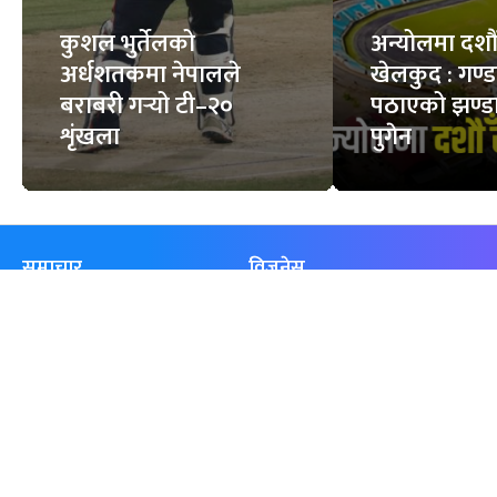
कुशल भुर्तेलको
अन्योलमा दशौँ र
अर्धशतकमा नेपालले
खेलकुद : गण्
बराबरी गर्‍यो टी–२०
पठाएको झण्डा
शृंखला
पुगेन
समाचार
विजनेस
समाज
बजार
विचार/ब्लग
पर्यटन
साहित्य
रोजगार
अन्तर्वार्ता
बैँक / वित्त
खेलकुद़़
अटो
जीवनशैली/स्वास्थ्य
सूचना-प्रविधि