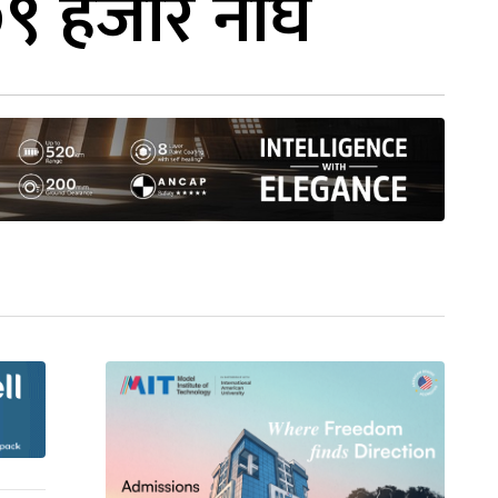
९ हजार नाघे