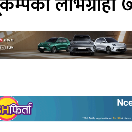
म्पका लाभग्राही ७