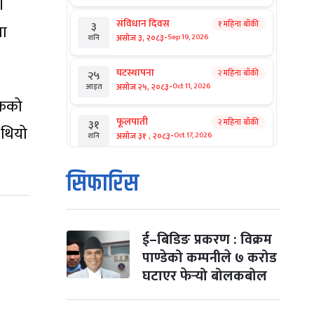
।
संविधान दिवस
१ महिना बाँकी
३
मा
-
असोज ३, २०८३
Sep 19, 2026
शनि
घटस्थापना
२ महिना बाँकी
२५
-
असोज २५, २०८३
Oct 11, 2026
आइत
केको
फूलपाती
२ महिना बाँकी
३१
 थियो
-
असोज ३१ , २०८३
Oct 17, 2026
शनि
कार्तिक सङ्क्रान्ति
२ महिना बाँकी
१
सिफारिस
-
कार्तिक १, २०८३
Oct 18, 2026
आइत
महानवमी
२ महिना बाँकी
३
-
कार्तिक ३, २०८३
Oct 20, 2026
मंगल
ई–बिडिङ प्रकरण : विक्रम
पाण्डेको कम्पनीले ७ करोड
विजयादशमी
२ महिना बाँकी
४
घटाएर फेर्‍यो बोलकबोल
-
कार्तिक ४, २०८३
Oct 21, 2026
बुध