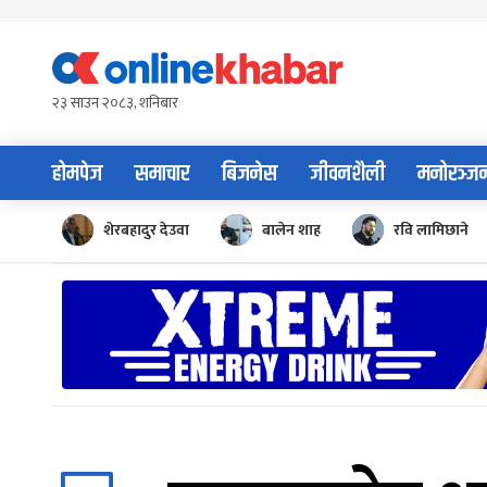
Skip
to
content
२३ साउन २०८३, शनिबार
होमपेज
समाचार
बिजनेस
जीवनशैली
मनोरञ्ज
शेरबहादुर देउवा
बालेन शाह
रवि लामिछाने