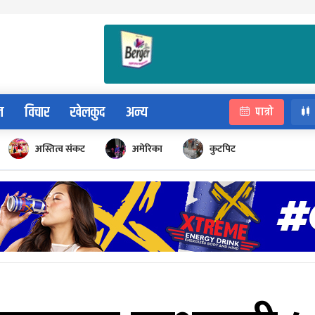
न
विचार
खेलकुद
अन्य
पात्रो
अस्तित्व संकट
अमेरिका
कुटपिट