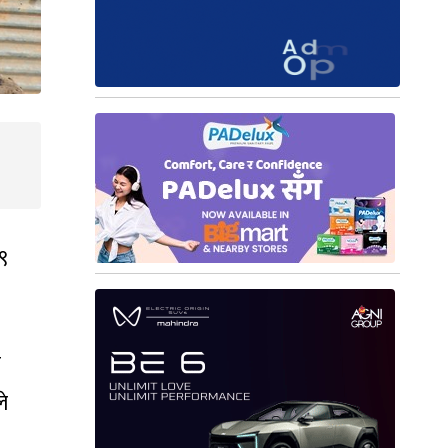
९
ो
े