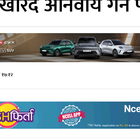
ु खरिद अनिवार्य गर्
े १७:१२