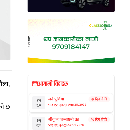
रौला,
आगामी बिदाहरु
जनै पूर्णिमा
२१ दिन बाँकी
१२
-
एको छ
भाद्र १२, २०८३
Aug 28, 2026
शुक्र
श्रीकृष्ण जन्माष्टमी व्रत
२८ दिन बाँकी
१९
-
भाद्र १९, २०८३
Sep 4, 2026
शुक्र