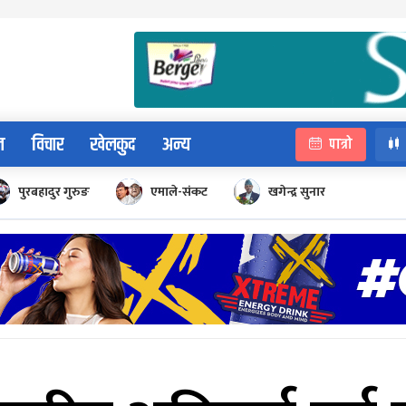
न
विचार
खेलकुद
अन्य
पात्रो
पुरबहादुर गुरुङ
एमाले-संकट
खगेन्द्र सुनार