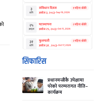
संविधान दिवस
१ महिना बाँकी
३
-
असोज ३, २०८३
Sep 19, 2026
शनि
नको
घटस्थापना
२ महिना बाँकी
२५
-
असोज २५, २०८३
Oct 11, 2026
आइत
फूलपाती
२ महिना बाँकी
३१
-
असोज ३१ , २०८३
Oct 17, 2026
शनि
कार्तिक सङ्क्रान्ति
२ महिना बाँकी
१
सिफारिस
-
कार्तिक १, २०८३
Oct 18, 2026
आइत
महानवमी
२ महिना बाँकी
३
-
कार्तिक ३, २०८३
Oct 20, 2026
मंगल
प्रधानमन्त्रीकै उपेक्षामा
परेको परम्परागत नीति–
विजयादशमी
२ महिना बाँकी
४
कार्यक्रम
-
कार्तिक ४, २०८३
Oct 21, 2026
बुध