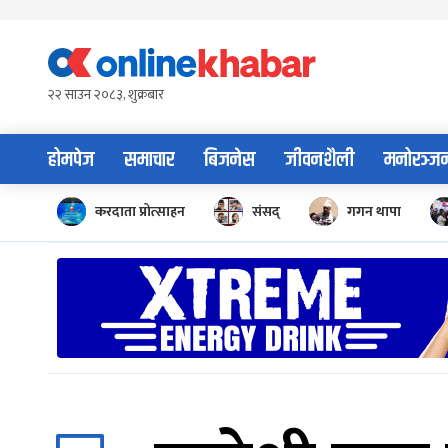
Skip
to
content
२२ साउन २०८३, शुक्रबार
होमपेज
समाचार
बिजनेस
जीवनशैली
मनोरञ्ज
करदाता प्रोत्साहन
संसद्
गगन थापा