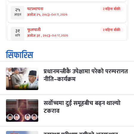
घटस्थापना
२ महिना बाँकी
२५
-
असोज २५, २०८३
Oct 11, 2026
आइत
फूलपाती
२ महिना बाँकी
३१
-
असोज ३१ , २०८३
Oct 17, 2026
शनि
कार्तिक सङ्क्रान्ति
२ महिना बाँकी
१
सिफारिस
-
कार्तिक १, २०८३
Oct 18, 2026
आइत
प्रधानमन्त्रीकै उपेक्षामा परेको परम्परागत
महानवमी
२ महिना बाँकी
३
-
नीति–कार्यक्रम
कार्तिक ३, २०८३
Oct 20, 2026
मंगल
विजयादशमी
२ महिना बाँकी
४
-
कार्तिक ४, २०८३
Oct 21, 2026
बुध
सर्वोच्चमा दुई समूहबीच बढ्न थाल्यो
टकराव
पापा‌ङ्कुशा एकादशी व्रत
२ महिना बाँकी
५
-
कार्तिक ५, २०८३
Oct 22, 2026
बिहि