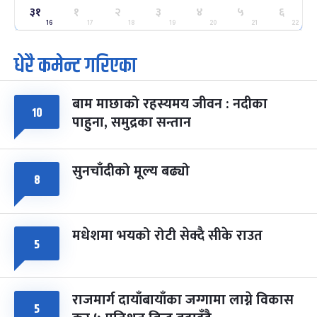
३१
ग्याल्पो ल्होसार
१
२
३
४
५
६
७ महिना बाँकी
२५
-
फाल्गुन २५, २०८३
Mar 9, 2027
मंगल
16
17
18
19
20
21
22
धेरै कमेन्ट गरिएका
पूर्णिमा व्रत
७ महिना बाँकी
७
-
चैत्र ७, २०८३
Mar 21, 2027
आइत
बाम माछाको रहस्यमय जीवन : नदीका
फागुपूर्णिमा
१०
७ महिना बाँकी
८
पाहुना, समुद्रका सन्तान
-
चैत्र ८, २०८३
Mar 22, 2027
सोम
सुनचाँदीको मूल्य बढ्यो
८
मधेशमा भयको रोटी सेक्दै सीके राउत
५
राजमार्ग दायाँबायाँका जग्गामा लाग्ने विकास
५