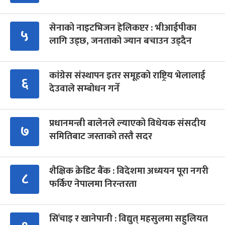
सेनाको नाइटभिजन हेलिकप्टर : भीआईपीका
५
लागि उड्छ, जनताको ज्यान बचाउन उड्दैन
कांग्रेस संस्थापन इतर समूहको राष्ट्रिय भेलालाई
६
देउवाले सम्बोधन गर्ने
प्रधानमन्त्री बालेनले ल्याएको विधेयक संसदीय
७
समितिबाट जस्ताको तस्तै सदर
शैक्षिक क्रेडिट बैंक : विदेशमा अध्ययन पूरा नगरी
८
फर्किए नेपालमा निरन्तरता
सिँचाइ र खानेपानी : विद्युत् महसुलमा सहुलियत