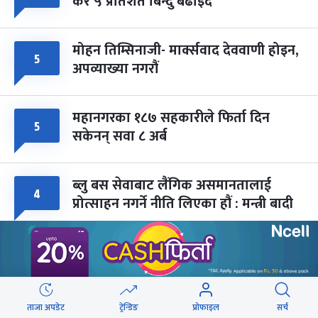
कर ५ प्रतिशत बिन्दु बढाइँदै
मोहन तिम्सिनाजी- मार्क्सवाद देववाणी होइन,
५
अपव्याख्या नगरौं
महानगरका १८७ सहकारीले फिर्ता दिन
५
सकेनन् सवा ८ अर्ब
ब्लु बस सेवाबाट लैंगिक असमानतालाई
४
प्रोत्साहन नगर्ने नीति लिएका हौं : मन्त्री बादी
वेबस्टोरिज
ताजा अपडेट
ट्रेन्डिङ
प्रोफाइल
सर्च