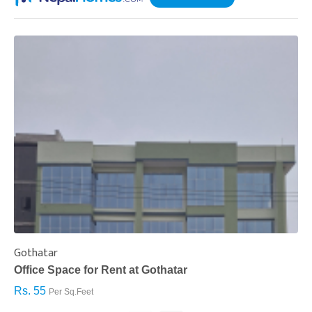
Gothatar
S
Office Space for Rent at Gothatar
H
Rs. 55
R
Per Sq.Feet