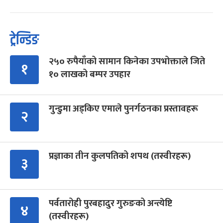
ट्रेन्डिङ
२५० रुपैयाँको सामान किनेका उपभोक्ताले जिते
१
१० लाखको बम्पर उपहार
गुन्डुमा अड्किए एमाले पुनर्गठनका प्रस्तावहरू
२
प्रज्ञाका तीन कुलपतिको शपथ (तस्वीरहरू)
३
पर्वतारोही पुरबहादुर गुरुङको अन्त्येष्टि
४
(तस्वीरहरू)