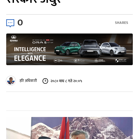
0
SHARES
हरि अधिकारी
२०८० माघ ८ गते २०:०५