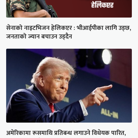
सेनाको नाइटभिजन हेलिकप्टर : भीआईपीका लागि उड्छ,
जनताको ज्यान बचाउन उड्दैन
अमेरिकामा रूसमाथि प्रतिबन्ध लगाउने विधेयक पारित,