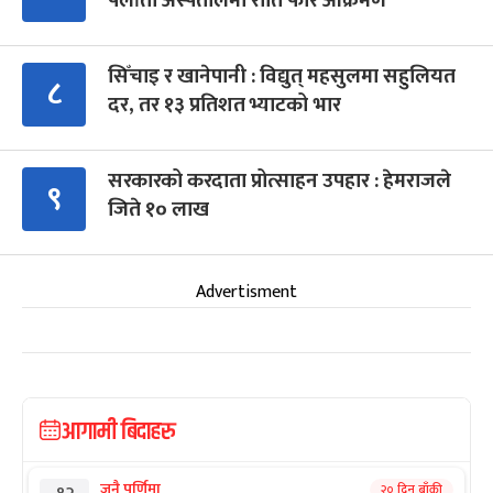
पलाँता अस्पतालमा राति फेरि आक्रमण
सिँचाइ र खानेपानी : विद्युत् महसुलमा सहुलियत
८
दर, तर १३ प्रतिशत भ्याटको भार
सरकारको करदाता प्रोत्साहन उपहार : हेमराजले
९
जिते १० लाख
Advertisment
आगामी बिदाहरु
जनै पूर्णिमा
२० दिन बाँकी