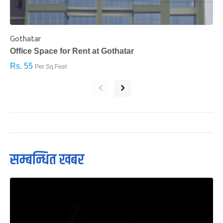
Gothatar
S
Office Space for Rent at Gothatar
H
Rs. 55
R
Per Sq.Feet
‹
›
सम्बन्धित खबर