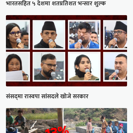
भारतसहित ५ देशमा शतप्रतिशत भन्सार शुल्क
संसद्‍मा रास्वपा सांसदले खोजे सरकार