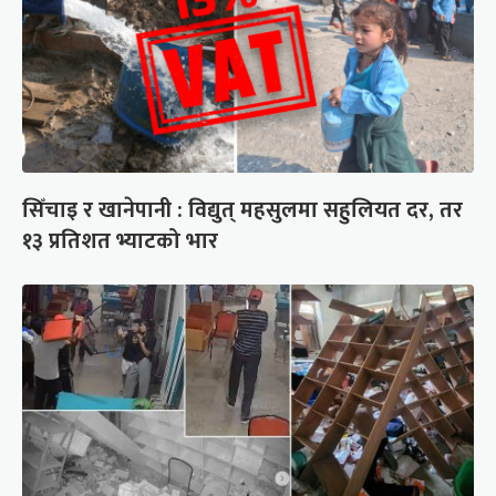
सिँचाइ र खानेपानी : विद्युत् महसुलमा सहुलियत दर, तर
१३ प्रतिशत भ्याटको भार