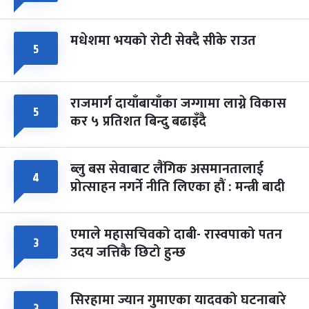
मधेशमा भयको रोटी सेक्दै सीके राउत
५
राजमार्ग दायाँबायाँका जग्गामा लाग्ने विकास
५
कर ५ प्रतिशत बिन्दु बढाइँदै
ब्लु बस सेवाबाट लैंगिक असमानतालाई
४
प्रोत्साहन नगर्ने नीति लिएका हौं : मन्त्री बादी
एमाले महासचिवको दाबी- रास्वपाको पतन
३
उदय जत्तिकै छिटो हुन्छ
सिरहामा ज्यान गुमाएका यादवको घटनाबारे
३