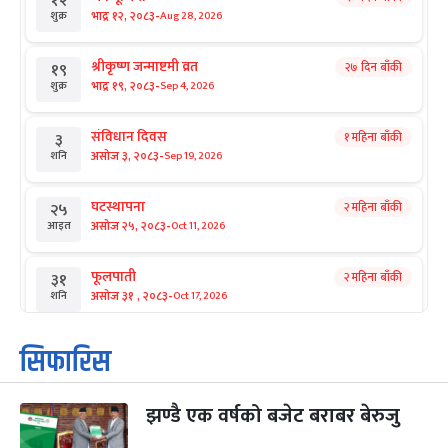
१२
-
भाद्र १२, २०८३
Aug 28, 2026
शुक्र
श्रीकृष्ण जन्माष्टमी व्रत
२७ दिन बाँकी
१९
-
भाद्र १९, २०८३
Sep 4, 2026
शुक्र
संविधान दिवस
१ महिना बाँकी
३
-
असोज ३, २०८३
Sep 19, 2026
शनि
घटस्थापना
२ महिना बाँकी
२५
-
असोज २५, २०८३
Oct 11, 2026
आइत
फूलपाती
२ महिना बाँकी
३१
-
असोज ३१ , २०८३
Oct 17, 2026
शनि
कार्तिक सङ्क्रान्ति
२ महिना बाँकी
१
सिफारिस
-
कार्तिक १, २०८३
Oct 18, 2026
आइत
झण्डै एक वर्षको बजेट बराबर बेरुजु
महानवमी
२ महिना बाँकी
३
-
कार्तिक ३, २०८३
Oct 20, 2026
मंगल