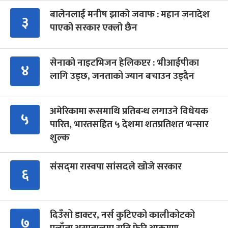
बालेनलाई मनीष झाको जवाफ : महान जनादेश
३
पाएको सरकार एक्लो छैन
सेनाको नाइटभिजन हेलिकप्टर : भीआईपीका
४
लागि उड्छ, जनताको ज्यान बचाउन उड्दैन
अमेरिकामा रूसमाथि प्रतिबन्ध लगाउने विधेयक
५
पारित, भारतसहित ५ देशमा शतप्रतिशत भन्सार
शुल्क
संसद्‍मा रास्वपा सांसदले खोजे सरकार
६
दिउँसो डाक्टर, नर्स कुटिएको कालीकोटको
७