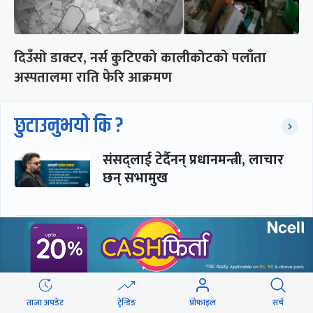
दिउँसो डाक्टर, नर्स कुटिएको कालीकोटको पलाँता
अस्पतालमा राति फेरि आक्रमण
छुटाउनुभयो कि ?
संसद्लाई टेर्दैनन् प्रधानमन्त्री, लाचार
छन् सभामुख
‘अस्थायी प्रकृतिको अध्यादेशले ऐनको
व्यवस्था विस्थापित गर्न सक्दैन’
ताजा अपडेट
ट्रेन्डिङ
प्रोफाइल
सर्च
सरकार-प्रसाईं लुकामारी : छिनमै