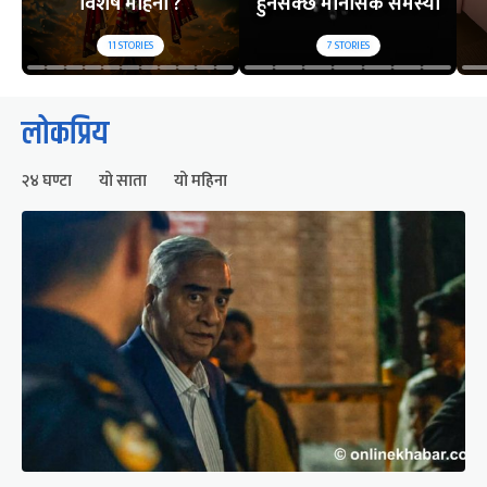
विशेष महिना ?
हुनसक्छ मानसिक समस्या
11
STORIES
7
STORIES
लोकप्रिय
२४ घण्टा
यो साता
यो महिना