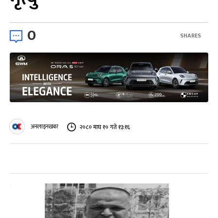
0
SHARES
अनलाइनखबर
२०८० माघ १० गते १३:१६