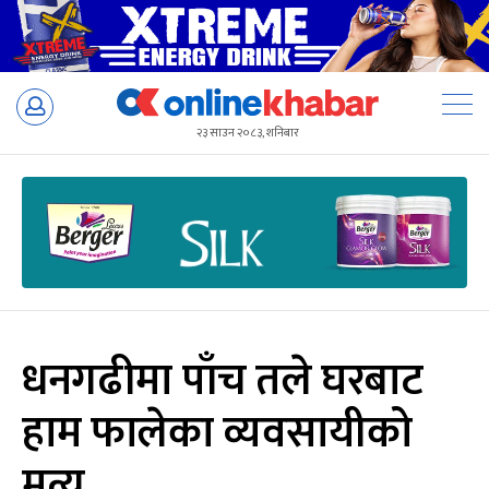
Skip
to
२३ साउन २०८३, शनिबार
content
धनगढीमा पाँच तले घरबाट
हाम फालेका व्यवसायीको
मृत्यु