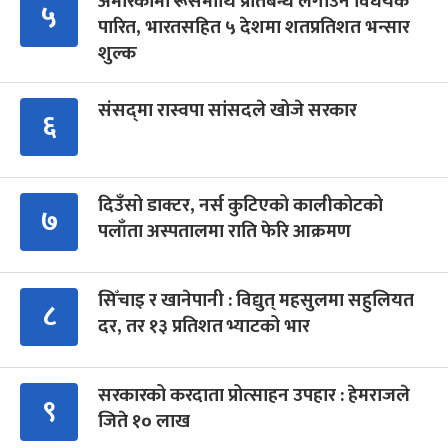
अमेरिकामा रूसमाथि प्रतिबन्ध लगाउने विधेयक
५
पारित, भारतसहित ५ देशमा शतप्रतिशत भन्सार
शुल्क
संसद्‍मा रास्वपा सांसदले खोजे सरकार
६
दिउँसो डाक्टर, नर्स कुटिएको कालीकोटको
७
पलाँता अस्पतालमा राति फेरि आक्रमण
सिँचाइ र खानेपानी : विद्युत् महसुलमा सहुलियत
८
दर, तर १३ प्रतिशत भ्याटको भार
सरकारको करदाता प्रोत्साहन उपहार : हेमराजले
९
जिते १० लाख