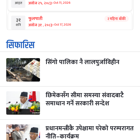
-
असोज २५, २०८३
Oct 11, 2026
आइत
फूलपाती
२ महिना बाँकी
३१
-
असोज ३१ , २०८३
Oct 17, 2026
शनि
कार्तिक सङ्क्रान्ति
२ महिना बाँकी
१
सिफारिस
-
कार्तिक १, २०८३
Oct 18, 2026
आइत
सिंगो पालिका नै लालपुर्जाविहीन
महानवमी
२ महिना बाँकी
३
-
कार्तिक ३, २०८३
Oct 20, 2026
मंगल
विजयादशमी
२ महिना बाँकी
४
-
कार्तिक ४, २०८३
Oct 21, 2026
बुध
छिमेकसँग सीमा समस्या संवादबाटै
समाधान गर्ने सरकारी सन्देश
पापा‌ङ्कुशा एकादशी व्रत
२ महिना बाँकी
५
-
कार्तिक ५, २०८३
Oct 22, 2026
बिहि
प्रधानमन्त्रीकै उपेक्षामा परेको परम्परागत
कुकुर तिहार
३ महिना बाँकी
२२
-
कार्तिक २२, २०८३
नीति–कार्यक्रम
Nov 8, 2026
आइत