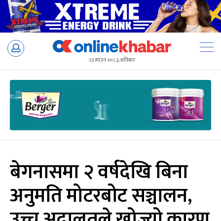
Skip
to
२३ साउन २०८३, शनिबार
content
बेगनासमा २ वर्षदेखि बिना
अनुमति मोटरबोट सञ्चालन,
उच्च अदालतले खोज्यो कारण