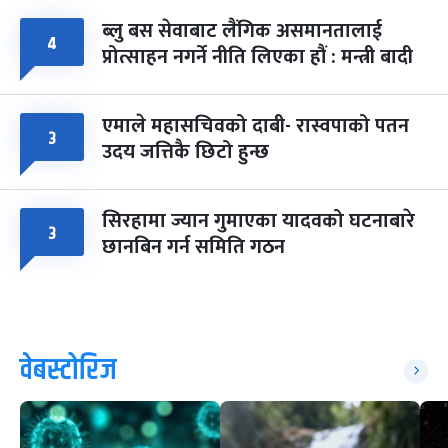
ब्लु बस सेवाबाट लैंगिक असमानतालाई
४
प्रोत्साहन नगर्ने नीति लिएका हौं : मन्त्री बादी
एमाले महासचिवको दाबी- रास्वपाको पतन
३
उदय जत्तिकै छिटो हुन्छ
सिरहामा ज्यान गुमाएका यादवको घटनाबारे
३
छानबिन गर्न समिति गठन
वेबस्टोरिज