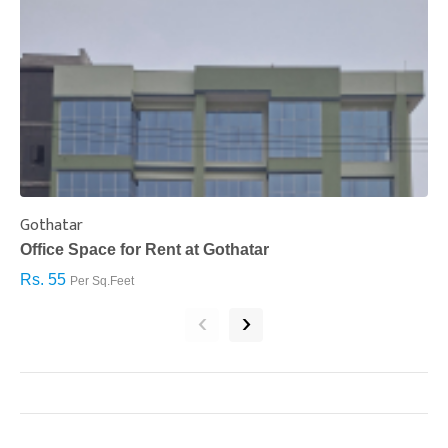
Gothatar
S
Office Space for Rent at Gothatar
H
Rs. 55
R
Per Sq.Feet
‹
›