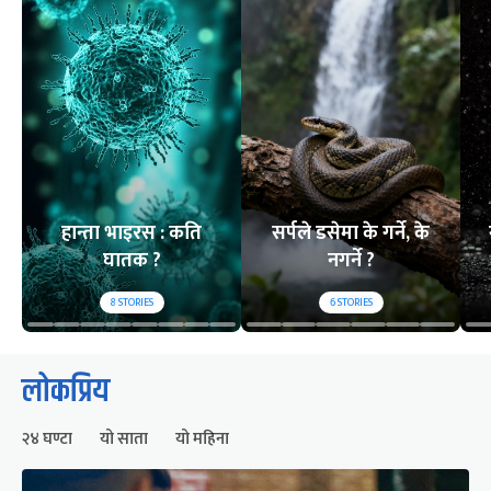
हान्ता भाइरस : कति
सर्पले डसेमा के गर्ने, के
घातक ?
नगर्ने ?
8
STORIES
6
STORIES
लोकप्रिय
२४ घण्टा
यो साता
यो महिना