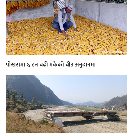
पोखरामा ६ टन बढी मकैको बीउ अनुदानमा