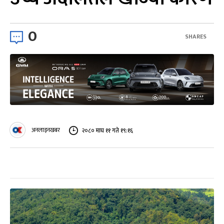
0
SHARES
अनलाइनखबर
२०८० माघ ११ गते १९:१६