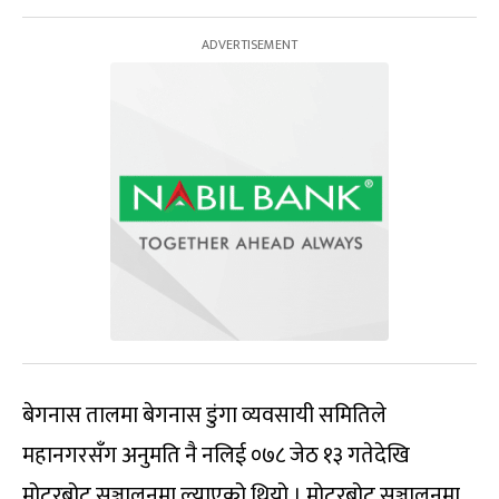
बेगनास तालमा बेगनास डुंगा व्यवसायी समितिले
महानगरसँग अनुमति नै नलिई ०७८ जेठ १३ गतेदेखि
मोटरबोट सञ्चालनमा ल्याएको थियो । मोटरबोट सञ्चालनमा