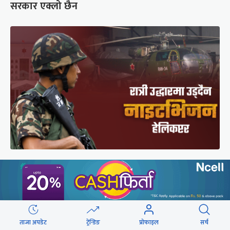
सरकार एक्लो छैन
सेनाको नाइटभिजन हेलिकप्टर : भीआईपीका लागि उड्छ,
जनताको ज्यान बचाउन उड्दैन
ताजा अपडेट
ट्रेन्डिङ
प्रोफाइल
सर्च