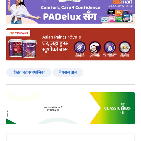
पोखरा महानगरपालिका
बेगनास ताल