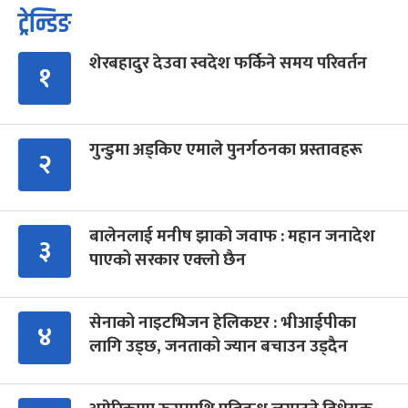
ट्रेन्डिङ
शेरबहादुर देउवा स्वदेश फर्किने समय परिवर्तन
१
गुन्डुमा अड्किए एमाले पुनर्गठनका प्रस्तावहरू
२
बालेनलाई मनीष झाको जवाफ : महान जनादेश
३
पाएको सरकार एक्लो छैन
सेनाको नाइटभिजन हेलिकप्टर : भीआईपीका
४
लागि उड्छ, जनताको ज्यान बचाउन उड्दैन