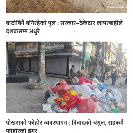
बाटोबिनै बनिरहेको पुल : सरकार–ठेकेदार लापरबाहीले
दशकसम्म अधुरै
पोखराको फोहोर व्यवस्थापन : विवादको चंगुल, सडकमै
फोहोरको डंगुर