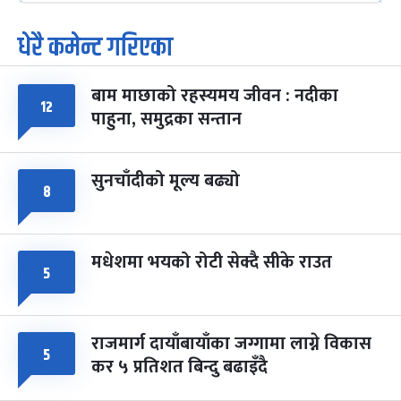
धेरै कमेन्ट गरिएका
पूर्णिमा व्रत
७ महिना बाँकी
७
-
चैत्र ७, २०८३
Mar 21, 2027
आइत
बाम माछाको रहस्यमय जीवन : नदीका
फागुपूर्णिमा
१२
७ महिना बाँकी
८
पाहुना, समुद्रका सन्तान
-
चैत्र ८, २०८३
Mar 22, 2027
सोम
सुनचाँदीको मूल्य बढ्यो
८
मधेशमा भयको रोटी सेक्दै सीके राउत
५
राजमार्ग दायाँबायाँका जग्गामा लाग्ने विकास
५
कर ५ प्रतिशत बिन्दु बढाइँदै