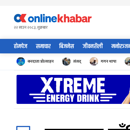
Skip
to
content
२२ साउन २०८३, शुक्रबार
होमपेज
समाचार
बिजनेस
जीवनशैली
मनोरञ्ज
करदाता प्रोत्साहन
संसद्
गगन थापा