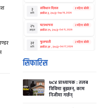
काश
संविधान दिवस
१ महिना बाँकी
३
-
असोज ३, २०८३
Sep 19, 2026
शनि
घटस्थापना
२ महिना बाँकी
२५
-
असोज २५, २०८३
Oct 11, 2026
आइत
ाण्डर
फूलपाती
२ महिना बाँकी
३१
-
असोज ३१ , २०८३
Oct 17, 2026
शनि
न
कार्तिक सङ्क्रान्ति
२ महिना बाँकी
१
सिफारिस
-
कार्तिक १, २०८३
Oct 18, 2026
आइत
महानवमी
२ महिना बाँकी
३
-
कार्तिक ३, २०८३
Oct 20, 2026
मंगल
७८४ प्राध्यापक : तलब
त्रिविमा बुझ्छन्, काम
विजयादशमी
२ महिना बाँकी
४
निजीमा गर्छन्
-
कार्तिक ४, २०८३
Oct 21, 2026
बुध