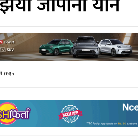
युँझियो जापानी यान
े ११:३५