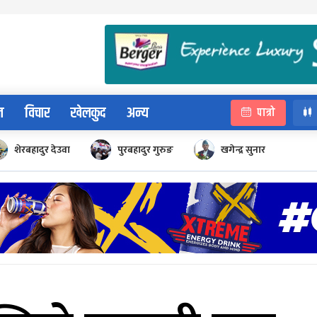
न
विचार
खेलकुद
अन्य
पात्रो
शेरबहादुर देउवा
पुरबहादुर गुरुङ
खगेन्द्र सुनार