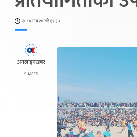
प्रतियोगिताको उ
२०८० माघ २० गते १९:३७
अनलाइनखबर
SHARES