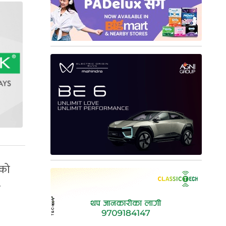
ाको
र