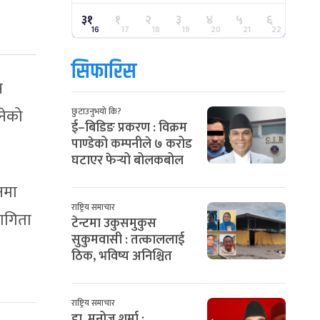
३१
१
२
३
४
५
६
16
17
18
19
20
21
22
सिफारिस
स
नेको
छुटाउनुभयो कि?
ई–बिडिङ प्रकरण : विक्रम
पाण्डेको कम्पनीले ७ करोड
घटाएर फेर्‍यो बोलकबोल
नमा
राष्ट्रिय समाचार
भागिता
टेन्टमा उकुसमुकुस
सुकुमवासी : तत्काललाई
ठिक, भविष्य अनिश्चित
राष्ट्रिय समाचार
डा. मनोज शर्मा :