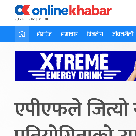
२३ साउन २०८३, शनिबार
होमपेज
समाचार
बिजनेस
जीवनशैली
एपीएफले जित्यो स