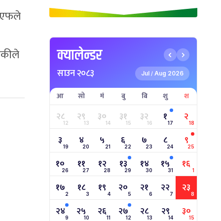
ीएफले
क्यालेन्डर
डकीले
साउन २०८३
Jul
Aug 2026
/
आ
सो
मं
बु
बि
शु
श
२८
२९
३०
३१
३२
१
२
12
13
14
15
16
17
18
३
४
५
६
७
८
९
19
20
21
22
23
24
25
१०
११
१२
१३
१४
१५
१६
26
27
28
29
30
31
1
१७
१८
१९
२०
२१
२२
२३
2
3
4
5
6
7
8
२४
२५
२६
२७
२८
२९
३०
9
10
11
12
13
14
15