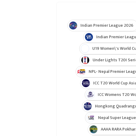
Indian Premier League 2026
Indian Premier Leagu
U19 Women\'s World C
Under Lights T20I Ser
NPL- Nepal Premier Leag
ICC T20 World Cup Asia
ICC Womens T20 Worl
Hongkong Quadrangul
Nepal Super League
AAHA RARA Pokhar