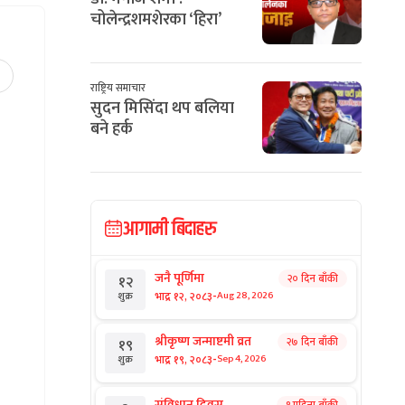
चोलेन्द्रशमशेरका ‘हिरा’
राष्ट्रिय समाचार
सुदन मिसिंदा थप बलिया
बने हर्क
आगामी बिदाहरु
जनै पूर्णिमा
२० दिन बाँकी
१२
-
भाद्र १२, २०८३
Aug 28, 2026
शुक्र
श्रीकृष्ण जन्माष्टमी व्रत
२७ दिन बाँकी
१९
-
भाद्र १९, २०८३
Sep 4, 2026
शुक्र
संविधान दिवस