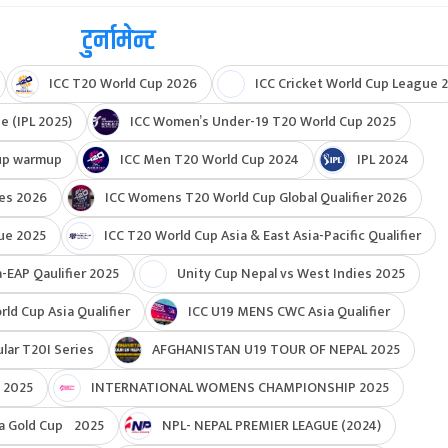
टुर्नामेन्ट
ICC T20 World Cup 2026
ICC Cricket World Cup League 2
e (IPL 2025)
ICC Women’s Under-19 T20 World Cup 2025
up warmup
ICC Men T20 World Cup 2024
IPL 2024
ies 2026
ICC Womens T20 World Cup Global Qualifier 2026
ue 2025
ICC T20 World Cup Asia & East Asia-Pacific Qualifier
-EAP Qaulifier 2025
Unity Cup Nepal vs West Indies 2025
d Cup Asia Qualifier
ICC U19 MENS CWC Asia Qualifier
ar T20I Series
AFGHANISTAN U19 TOUR OF NEPAL 2025
 2025
INTERNATIONAL WOMENS CHAMPIONSHIP 2025
a Gold Cup 2025
NPL- NEPAL PREMIER LEAGUE (2024)