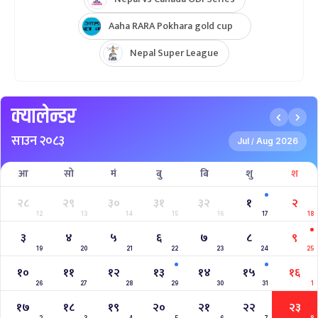
Aaha RARA Pokhara gold cup
Nepal Super League
क्यालेन्डर
साउन २०८३
Jul
Aug 2026
/
आ
सो
मं
बु
बि
शु
श
२८
२९
३०
३१
३२
१
२
12
13
14
15
16
17
18
३
४
५
६
७
८
९
19
20
21
22
23
24
25
१०
११
१२
१३
१४
१५
१६
26
27
28
29
30
31
1
१७
१८
१९
२०
२१
२२
२३
2
3
4
5
6
7
8