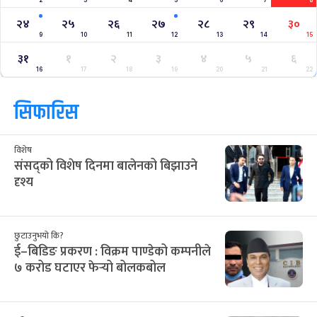
२४
२५
२६
२७
२८
२९
३०
9
10
11
12
13
14
15
३१
१
२
३
४
५
६
16
17
18
19
20
21
22
सिफारिस
विशेष
संसद्को विशेष दिनमा बालेनको बिझाउने
दृश्य
छुटाउनुभयो कि?
ई–बिडिङ प्रकरण : विक्रम पाण्डेको कम्पनीले
७ करोड घटाएर फेर्‍यो बोलकबोल