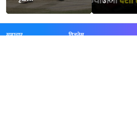
समाचार
विजनेस
समाज
बजार
विचार/ब्लग
पर्यटन
साहित्य
रोजगार
अन्तर्वार्ता
बैँक / वित्त
खेलकुद़़
अटो
जीवनशैली/स्वास्थ्य
सूचना-प्रविधि
प्रवास
अन्तर्राष्ट्रिय
खेलकुद लाईभ
अनलाइनखबर सूची