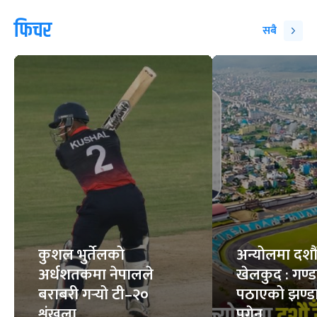
फिचर
सबै
कुशल भुर्तेलको
अन्योलमा दशौँ र
अर्धशतकमा नेपालले
खेलकुद : गण्
बराबरी गर्‍यो टी–२०
पठाएको झण्डा
शृंखला
पुगेन