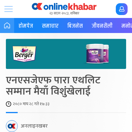
२३ साउन २०८३, शनिबार
होमपेज
समाचार
बिजनेस
जीवनशैली
मनोर
एनएसजेएफ पारा एथलिट
सम्मान मैयाँ विशुंखेलाई
२०८० माघ २८ गते १७:३३
अनलाइनखबर