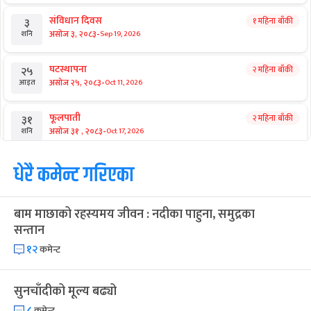
संविधान दिवस
१ महिना बाँकी
३
-
असोज ३, २०८३
Sep 19, 2026
शनि
घटस्थापना
२ महिना बाँकी
२५
-
असोज २५, २०८३
Oct 11, 2026
आइत
फूलपाती
२ महिना बाँकी
३१
-
असोज ३१ , २०८३
Oct 17, 2026
शनि
कार्तिक सङ्क्रान्ति
धेरै कमेन्ट गरिएका
२ महिना बाँकी
१
-
कार्तिक १, २०८३
Oct 18, 2026
आइत
बाम माछाको रहस्यमय जीवन : नदीका पाहुना, समुद्रका
महानवमी
२ महिना बाँकी
३
सन्तान
-
कार्तिक ३, २०८३
Oct 20, 2026
मंगल
१२
कमेन्ट
विजयादशमी
२ महिना बाँकी
४
-
कार्तिक ४, २०८३
Oct 21, 2026
बुध
सुनचाँदीको मूल्य बढ्यो
८
कमेन्ट