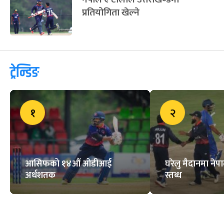
प्रतियोगिता खेल्ने
ट्रेन्डिङ
१
२
आसिफको १४औं ओडीआई
घरेलु मैदानमा नेप
अर्धशतक
स्तब्ध