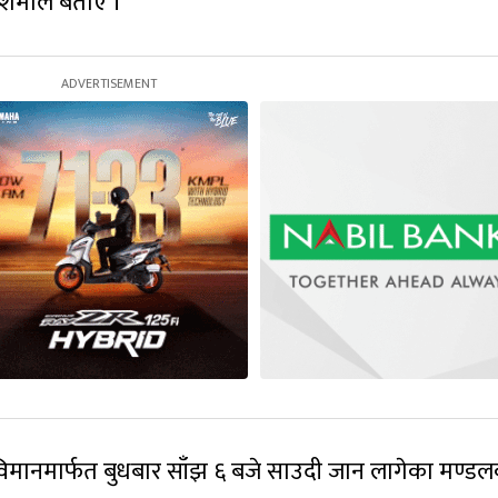
शर्माले बताए ।
िमानमार्फत बुधबार साँझ ६ बजे साउदी जान लागेका मण्ड