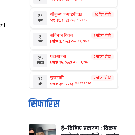
श्रीकृष्ण जन्माष्टमी व्रत
२८ दिन बाँकी
१९
-
भाद्र १९, २०८३
Sep 4, 2026
शुक्र
ाजा
संविधान दिवस
१ महिना बाँकी
३
-
असोज ३, २०८३
Sep 19, 2026
शनि
घटस्थापना
२ महिना बाँकी
२५
-
असोज २५, २०८३
Oct 11, 2026
आइत
फूलपाती
२ महिना बाँकी
३१
-
असोज ३१ , २०८३
Oct 17, 2026
शनि
कार्तिक सङ्क्रान्ति
२ महिना बाँकी
१
सिफारिस
-
कार्तिक १, २०८३
Oct 18, 2026
आइत
महानवमी
२ महिना बाँकी
३
-
कार्तिक ३, २०८३
Oct 20, 2026
मंगल
ई–बिडिङ प्रकरण : विक्रम