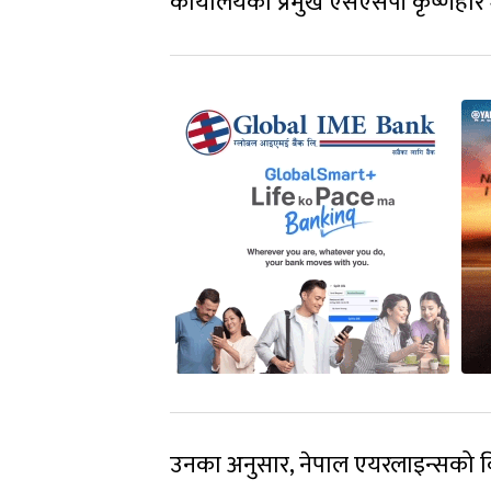
कार्यालयका प्रमुख एसएसपी कृष्णहरि 
उनका अनुसार, नेपाल एयरलाइन्सको व