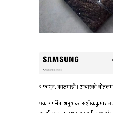
९ फागुन, काठमाडौं । अचारको बोतलमा 
पक्राउ पर्नेमा धनुषाका अशोककुमार मण्डल 