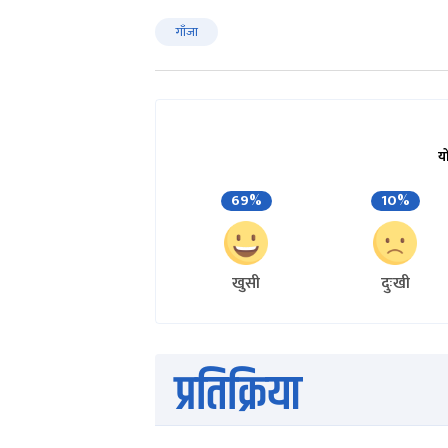
गाँजा
य
69%
10%
खुसी
दुःखी
प्रतिक्रिया