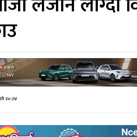
ाँजा लैजान लाग्दा 
राउ
गते २०:२४