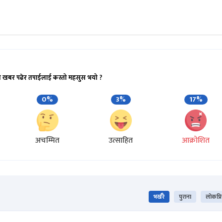
ो खबर पढेर तपाईलाई कस्तो महसुस भयो ?
0%
3%
17%
अचम्मित
उत्साहित
आक्रोशित
भर्खरै
पुराना
लोकप्र