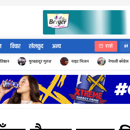
न
विचार
खेलकुद
अन्य
पात्रो
रतिष्ठान
पुरबहादुर गुरुङ
नाइट भिजन
नेपाली काँग्रेस