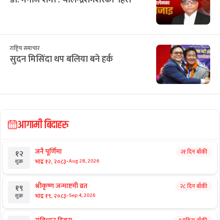
डा. मनोज शर्मा : चोलेन्द्रशमशेरका ‘हिरा’
राष्ट्रिय समाचार
सुदन मिसिंदा थप बलिया बने हर्क
आगामी बिदाहरु
जनै पूर्णिमा
२१ दिन बाँकी
१२
-
भाद्र १२, २०८३
Aug 28, 2026
शुक्र
श्रीकृष्ण जन्माष्टमी व्रत
२८ दिन बाँकी
१९
-
भाद्र १९, २०८३
Sep 4, 2026
शुक्र