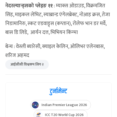
नेदरल्यान्ड्सको प्लेइङ ११
: म्याक्स ओडाउड, विक्रमजित
सिंह, माइकल लेभिट, स्याब्रान्ड एंगेलब्रेक्ट, नोआह क्रस, तेजा
निडामानिरु, स्कट एडवाड्र्स (कप्तान), रोलेफ भान डर मर्वे,
बास डि लिडे, आर्यन दत्त, भिभियन किंग्मा
बेन्च : वेस्ली ब्यारेसी, क्याइल केलिन, ओलिभर एलेनबास,
शरिज अहमद
आईसीसी विश्वकप लिग २
टुर्नामेन्ट
Indian Premier League 2026
ICC T20 World Cup 2026