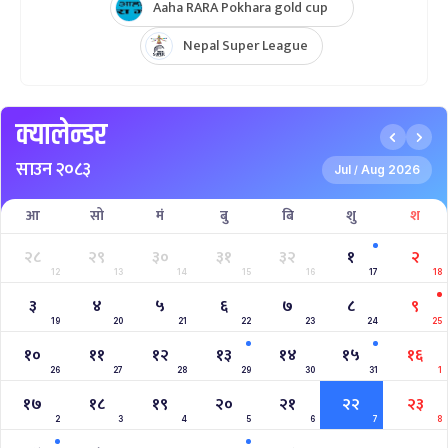
Aaha RARA Pokhara gold cup
Nepal Super League
क्यालेन्डर
साउन २०८३
Jul
Aug 2026
/
आ
सो
मं
बु
बि
शु
श
२८
२९
३०
३१
३२
१
२
12
13
14
15
16
17
18
३
४
५
६
७
८
९
19
20
21
22
23
24
25
१०
११
१२
१३
१४
१५
१६
26
27
28
29
30
31
1
१७
१८
१९
२०
२१
२२
२३
2
3
4
5
6
7
8