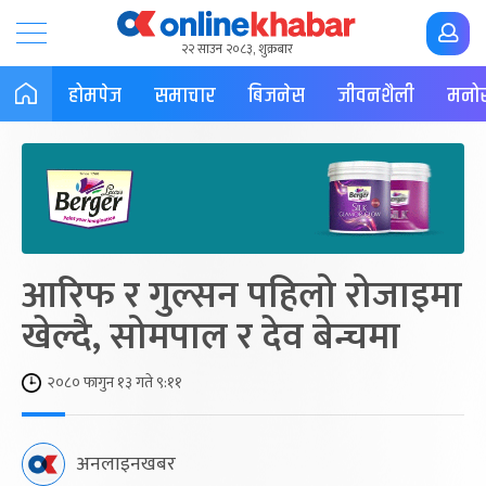
२२ साउन २०८३, शुक्रबार
होमपेज
समाचार
बिजनेस
जीवनशैली
मनोर
आरिफ र गुल्सन पहिलो रोजाइमा
खेल्दै, सोमपाल र देव बेन्चमा
२०८० फागुन १३ गते ९:११
अनलाइनखबर