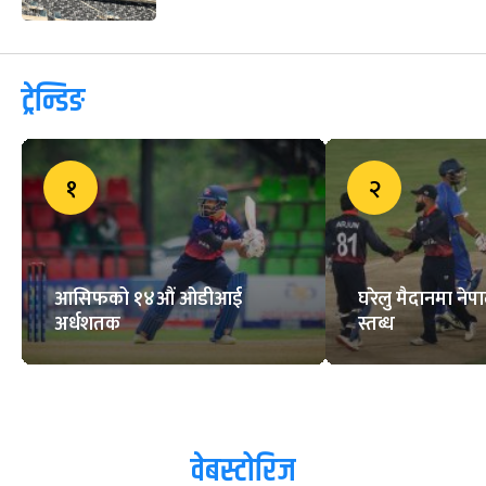
ट्रेन्डिङ
१
२
आसिफको १४औं ओडीआई
घरेलु मैदानमा नेप
अर्धशतक
स्तब्ध
वेबस्टोरिज