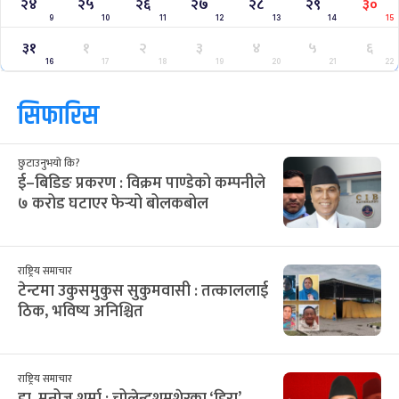
२४
२५
२६
२७
२८
२९
३०
9
10
11
12
13
14
15
३१
१
२
३
४
५
६
16
17
18
19
20
21
22
सिफारिस
छुटाउनुभयो कि?
ई–बिडिङ प्रकरण : विक्रम पाण्डेको कम्पनीले
७ करोड घटाएर फेर्‍यो बोलकबोल
राष्ट्रिय समाचार
टेन्टमा उकुसमुकुस सुकुमवासी : तत्काललाई
ठिक, भविष्य अनिश्चित
राष्ट्रिय समाचार