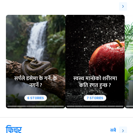
सर्पले डसेमा के गर्ने, के
स्वस्थ मान्छेको शरीरमा
नगर्ने ?
कति रगत हुन्छ ?
6
STORIES
7
STORIES
फिचर
सबै