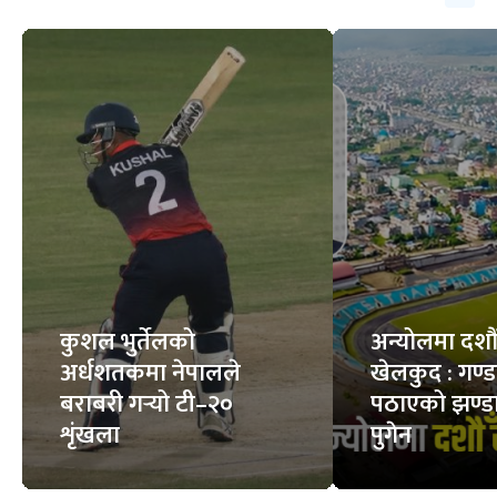
कुशल भुर्तेलको
अन्योलमा दशौँ र
अर्धशतकमा नेपालले
खेलकुद : गण्
बराबरी गर्‍यो टी–२०
पठाएको झण्डा
शृंखला
पुगेन