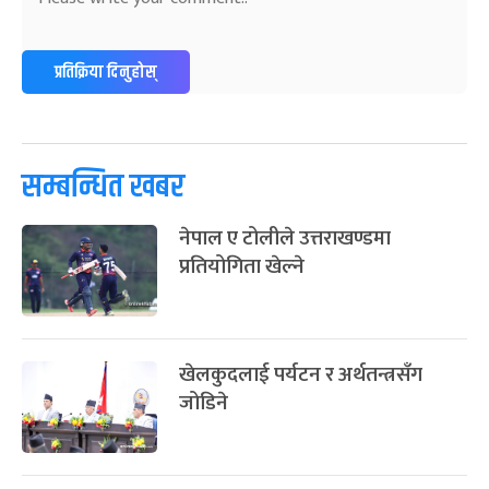
-
फाल्गुन २४, २०८३
Mar 8, 2027
सोम
ग्याल्पो ल्होसार
७ महिना बाँकी
२५
प्रतिक्रिया दिनुहोस्
-
फाल्गुन २५, २०८३
Mar 9, 2027
मंगल
पूर्णिमा व्रत
७ महिना बाँकी
७
-
चैत्र ७, २०८३
Mar 21, 2027
आइत
सम्बन्धित खबर
फागुपूर्णिमा
७ महिना बाँकी
८
नेपाल ए टोलीले उत्तराखण्डमा
-
चैत्र ८, २०८३
Mar 22, 2027
सोम
प्रतियोगिता खेल्ने
खेलकुदलाई पर्यटन र अर्थतन्त्रसँग
जोडिने