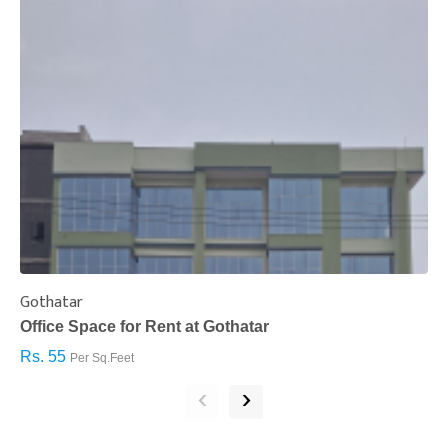
Gothatar
S
Office Space for Rent at Gothatar
H
Rs. 55
R
Per Sq.Feet
‹
›