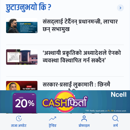
छुटाउनुभयो कि ?
संसद्लाई टेर्दैनन् प्रधानमन्त्री, लाचार
छन् सभामुख
‘अस्थायी प्रकृतिको अध्यादेशले ऐनको
व्यवस्था विस्थापित गर्न सक्दैन’
सरकार-प्रसाईं लुकामारी : छिनमै
पक्राउ, तुरुन्तै रिहा
‘कामचलाउ’ नेतृत्वले थलियो स्वास्थ्य
क्षेत्र
ताजा अपडेट
ट्रेन्डिङ
प्रोफाइल
सर्च