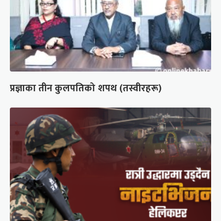
प्रज्ञाका तीन कुलपतिको शपथ (तस्वीरहरू)