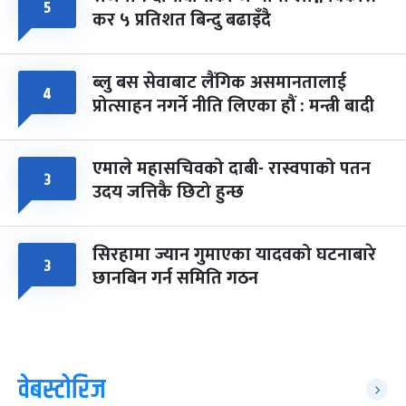
५
कर ५ प्रतिशत बिन्दु बढाइँदै
ब्लु बस सेवाबाट लैंगिक असमानतालाई
४
प्रोत्साहन नगर्ने नीति लिएका हौं : मन्त्री बादी
एमाले महासचिवको दाबी- रास्वपाको पतन
३
उदय जत्तिकै छिटो हुन्छ
सिरहामा ज्यान गुमाएका यादवको घटनाबारे
३
छानबिन गर्न समिति गठन
वेबस्टोरिज