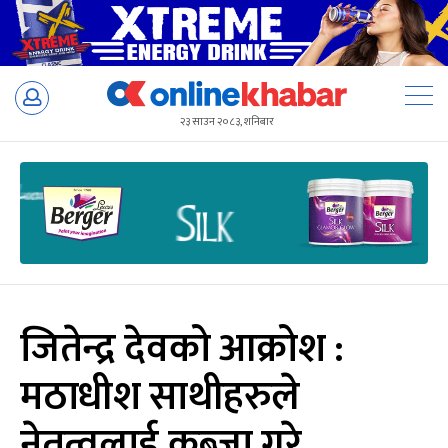
Skip
to
२३ साउन २०८३, शनिबार
content
जितेन्द्र देवको आक्रोश :
मठाधीश साथीहरुले
नेतृत्वलाई कब्जा गरे