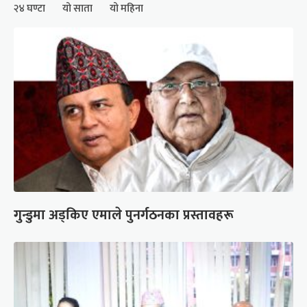
२४ घण्टा
यो साता
यो महिना
गुन्डुमा अड्किए एमाले पुनर्गठनका प्रस्तावहरू