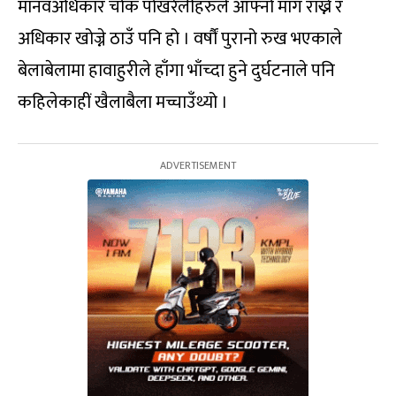
मानवअधिकार चोक पोखरेलीहरुले आफ्नो माग राख्ने र
अधिकार खोज्ने ठाउँ पनि हो । वर्षौं पुरानो रुख भएकाले
बेलाबेलामा हावाहुरीले हाँगा भाँच्दा हुने दुर्घटनाले पनि
कहिलेकाहीं खैलाबैला मच्चाउँथ्यो ।