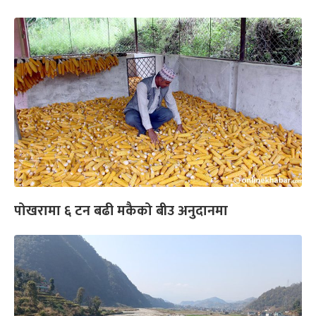
पोखरामा ६ टन बढी मकैको बीउ अनुदानमा