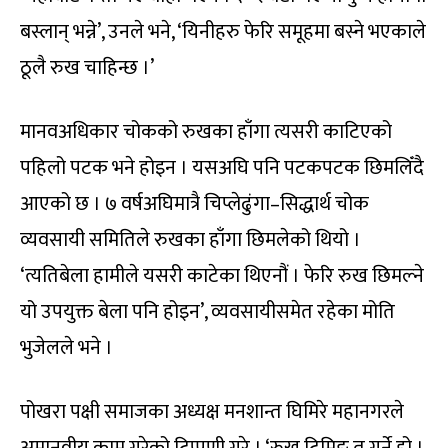
बस्लान् भन्ने’, उनले भने, ‘यिनीहरु फेरि समूहमा बस्ने भएकाले
ठूलै रुख चाहिन्छ ।’
मानवअधिकार चोकको रुखका हाँगा त्यसरी काटिएको
पहिलो पटक भने होइन । यसअघि पनि पटकपटक छिमलिँदै
आएको छ । ७ वर्षअघिमात्रै चिप्लेढुंगा–सिद्धार्थ चोक
व्यवसायी समितिले रुखका हाँगा छिमलेको थियो ।
‘त्यतिबेला हामीले यसरी काटेका थिएनौं । फेरि रुख छिमल्ने
यो उपयुक्त बेला पनि होइन’, व्यवसायीसमेत रहेका मोति
भुजेलले भने ।
पोखरा पक्षी समाजका अध्यक्ष मनशान्त घिमिरे महानगरले
अमानवीय काम गरेको टिप्पणी गरे । ‘रुख ट्रिमिङ त गर्ने हो ।