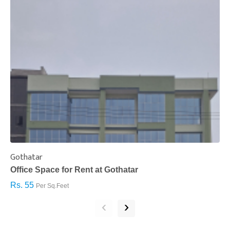
Gothatar
S
Office Space for Rent at Gothatar
H
Rs. 55
R
Per Sq.Feet
‹
›