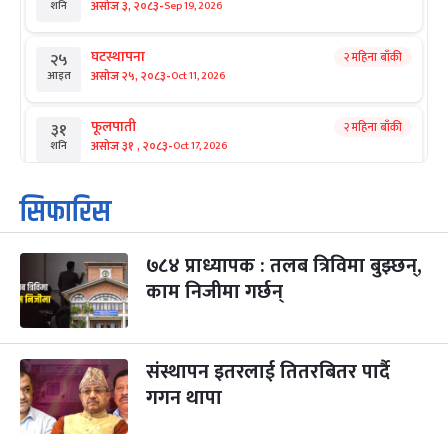
-
असोज ३, २०८३
Sep 19, 2026
शनि
घटस्थापना
२ महिना बाँकी
२५
-
असोज २५, २०८३
Oct 11, 2026
आइत
फूलपाती
२ महिना बाँकी
३१
-
असोज ३१ , २०८३
Oct 17, 2026
शनि
कार्तिक सङ्क्रान्ति
२ महिना बाँकी
१
सिफारिस
-
कार्तिक १, २०८३
Oct 18, 2026
आइत
७८४ प्राध्यापक : तलब त्रिविमा बुझ्छन्,
महानवमी
२ महिना बाँकी
३
-
काम निजीमा गर्छन्
कार्तिक ३, २०८३
Oct 20, 2026
मंगल
विजयादशमी
२ महिना बाँकी
४
-
कार्तिक ४, २०८३
Oct 21, 2026
बुध
संस्थापन इतरलाई तितरबितर पार्दै
गगन थापा
पापा‌ङ्कुशा एकादशी व्रत
२ महिना बाँकी
५
-
कार्तिक ५, २०८३
Oct 22, 2026
बिहि