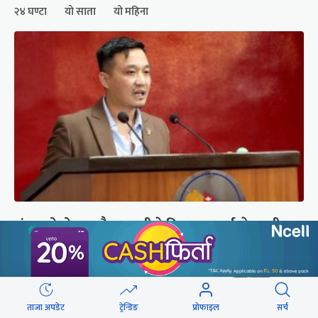
२४ घण्टा
यो साता
यो महिना
संसद्को रोष्ट्रमबाटै गृहमन्त्रीले दिए प्रश्न नगर्न चेतावनी
ताजा अपडेट
ट्रेन्डिङ
प्रोफाइल
सर्च