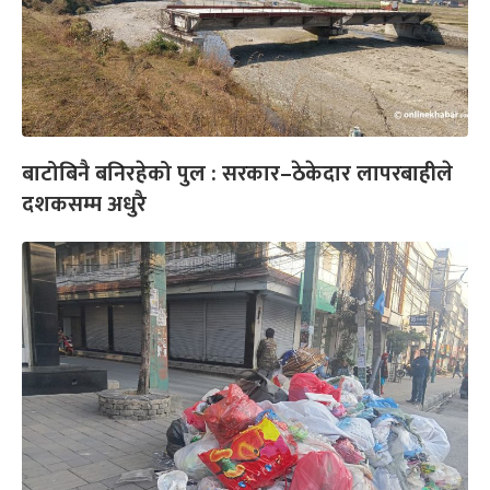
बाटोबिनै बनिरहेको पुल : सरकार–ठेकेदार लापरबाहीले
दशकसम्म अधुरै