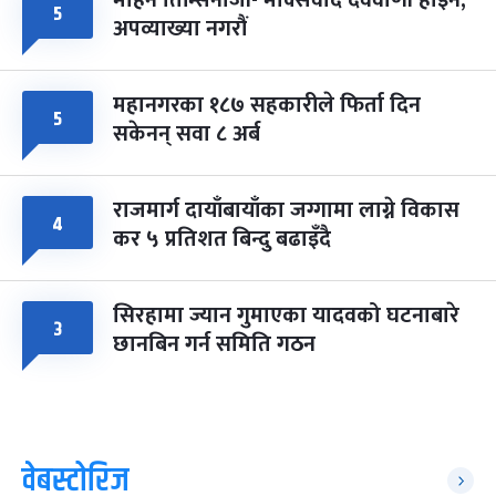
५
अपव्याख्या नगरौं
महानगरका १८७ सहकारीले फिर्ता दिन
५
सकेनन् सवा ८ अर्ब
राजमार्ग दायाँबायाँका जग्गामा लाग्ने विकास
४
कर ५ प्रतिशत बिन्दु बढाइँदै
सिरहामा ज्यान गुमाएका यादवको घटनाबारे
३
छानबिन गर्न समिति गठन
वेबस्टोरिज