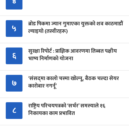
४
ब्रोड पिकमा ज्यान गुमाएका युक्तको शव काठमाडौं
५
ल्याइयो (तस्वीरहरू)
सुरक्षा रिपोर्ट : प्राज्ञिक आवरणमा तिब्बत पक्षीय
६
भाष्य निर्माणको योजना
‘संसद्‍मा कालो चस्मा खोल्नू, बैठक चल्दा सेयर
७
कारोबार नगर्नू’
राष्ट्रिय परिचयपत्रको ‘सर्भर’ समस्याले १६
८
निकायका काम प्रभावित