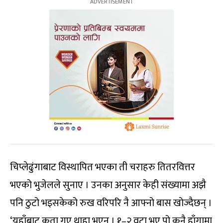
चिप्लेढुंगाबाट विस्थापित भएका ती चराहरु तितरवित्तर
भएको भुजेलले सुनाए । उनका अनुसार केही संख्यामा अझै
पनि ठुटो भइसकेको रुख वरिपरि नै आफ्नो बास खोज्दैछन् ।
‘यहाँबाट कता गए थाहा भएन । १–२ वटा भए पो कुनै हाँगामा