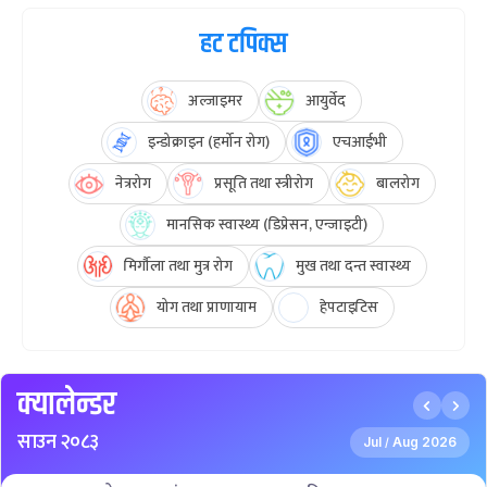
हट टपिक्स
अल्जाइमर
आयुर्वेद
इन्डोक्राइन (हर्मोन रोग)
एचआईभी
नेत्ररोग
प्रसूति तथा स्त्रीरोग
बालरोग
मानसिक स्वास्थ्य (डिप्रेसन, एन्जाइटी)
मिर्गौला तथा मुत्र रोग
मुख तथा दन्त स्वास्थ्य
योग तथा प्राणायाम
हेपटाइटिस
क्यालेन्डर
साउन २०८३
Jul
Aug 2026
/