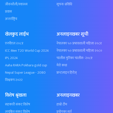
जीवनशैली/स्वास्थ्य
सूचना-प्रविधि
प्रवास
अन्तर्राष्ट्रिय
खेलकुद लाईभ
अनलाइनखबर सूची
एनपीएल २०८१
नेपालका ५० प्रभावशाली महिला २०८१
ICC Men T20 World Cup 2024
नेपालका ५० प्रभावशाली महिला २०८०
IPL 2024
चालीस मुनिका चालीस- २०८१
Aaha RARA Pokhara gold cup
मेरो कथा
Nepal Super League - 2080
फ्रन्टलाइन हिरोज्
विश्वकप २०२२
विशेष श्रृंखला
अनलाइनखबर
सहकारी संकट विशेष
हाम्रो टीम
लगुबित्त संकट विशेष
प्रयोगका सर्त