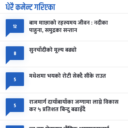
धेरै कमेन्ट गरिएका
पूर्णिमा व्रत
७ महिना बाँकी
७
-
चैत्र ७, २०८३
Mar 21, 2027
आइत
बाम माछाको रहस्यमय जीवन : नदीका
१२
फागुपूर्णिमा
७ महिना बाँकी
८
पाहुना, समुद्रका सन्तान
-
चैत्र ८, २०८३
Mar 22, 2027
सोम
सुनचाँदीको मूल्य बढ्यो
८
मधेशमा भयको रोटी सेक्दै सीके राउत
५
राजमार्ग दायाँबायाँका जग्गामा लाग्ने विकास
५
कर ५ प्रतिशत बिन्दु बढाइँदै