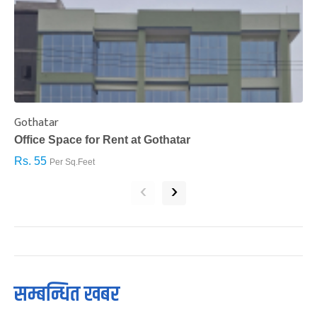
Gothatar
S
Office Space for Rent at Gothatar
H
Rs. 55
R
Per Sq.Feet
‹
›
सम्बन्धित खबर