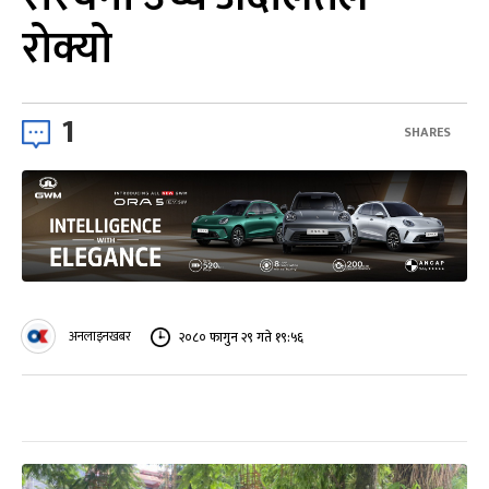
रोक्यो
1
SHARES
अनलाइनखबर
२०८० फागुन २९ गते १९:५६