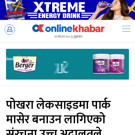
Skip
to
२२ साउन २०८३, शुक्रबार
content
पोखरा लेकसाइडमा पार्क
मासेर बनाउन लागिएको
संरचना उच्च अदालतले