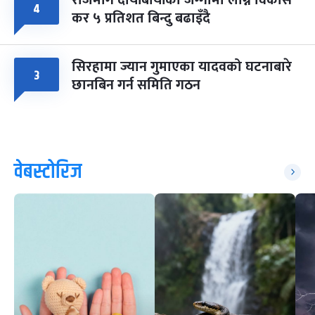
राजमार्ग दायाँबायाँका जग्गामा लाग्ने विकास
४
कर ५ प्रतिशत बिन्दु बढाइँदै
सिरहामा ज्यान गुमाएका यादवको घटनाबारे
३
छानबिन गर्न समिति गठन
वेबस्टोरिज