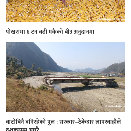
पोखरामा ६ टन बढी मकैको बीउ अनुदानमा
बाटोबिनै बनिरहेको पुल : सरकार–ठेकेदार लापरबाहीले
दशकसम्म अधुरै