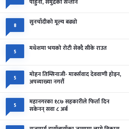
पाहुना, समुद्रका सन्तान
-
चैत्र ८, २०८३
Mar 22, 2027
सोम
सुनचाँदीको मूल्य बढ्यो
८
मधेशमा भयको रोटी सेक्दै सीके राउत
५
मोहन तिम्सिनाजी- मार्क्सवाद देववाणी होइन,
५
अपव्याख्या नगरौं
महानगरका १८७ सहकारीले फिर्ता दिन
५
सकेनन् सवा ८ अर्ब