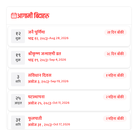
आगामी बिदाहरु
जनै पूर्णिमा
२१ दिन बाँकी
१२
-
भाद्र १२, २०८३
Aug 28, 2026
शुक्र
श्रीकृष्ण जन्माष्टमी व्रत
२८ दिन बाँकी
१९
-
भाद्र १९, २०८३
Sep 4, 2026
शुक्र
संविधान दिवस
१ महिना बाँकी
३
-
असोज ३, २०८३
Sep 19, 2026
शनि
घटस्थापना
२ महिना बाँकी
२५
-
असोज २५, २०८३
Oct 11, 2026
आइत
फूलपाती
२ महिना बाँकी
३१
-
असोज ३१ , २०८३
Oct 17, 2026
शनि