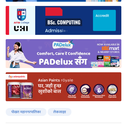
पोखरा महानगरपालिका
लेकसाइड