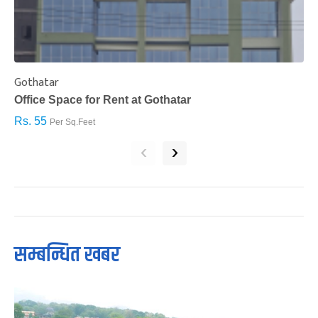
Gothatar
S
Office Space for Rent at Gothatar
H
Rs. 55
R
Per Sq.Feet
‹
›
सम्बन्धित खबर