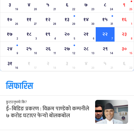
३
४
५
६
७
८
९
19
20
21
22
23
24
25
१०
११
१२
१३
१४
१५
१६
26
27
28
29
30
31
1
१७
१८
१९
२०
२१
२२
२३
2
3
4
5
6
7
8
२४
२५
२६
२७
२८
२९
३०
9
10
11
12
13
14
15
३१
१
२
३
४
५
६
16
17
18
19
20
21
22
सिफारिस
छुटाउनुभयो कि?
ई–बिडिङ प्रकरण : विक्रम पाण्डेको कम्पनीले
७ करोड घटाएर फेर्‍यो बोलकबोल