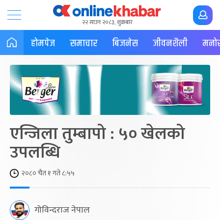
२२ साउन २०८३, शुक्रबार
होमपेज
समाचार
बिजनेस
जीवनशैली
मनोर
एन्जिला तुम्बापो : ५० खेलको
उपलब्धि
२०८० चैत १ गते ८:५५
गोविन्दराज नेपाल