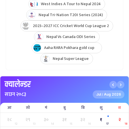
West Indies A Tour to Nepal 2024
Nepal Tri-Nation T20I Series (2024)
2023–2027 ICC Cricket World Cup League 2
Nepal Vs Canada ODI Series
Aaha RARA Pokhara gold cup
Nepal Super League
क्यालेन्डर
साउन २०८३
Jul
Aug 2026
/
आ
सो
मं
बु
बि
शु
श
२८
२९
३०
३१
३२
१
२
12
13
14
15
16
17
18