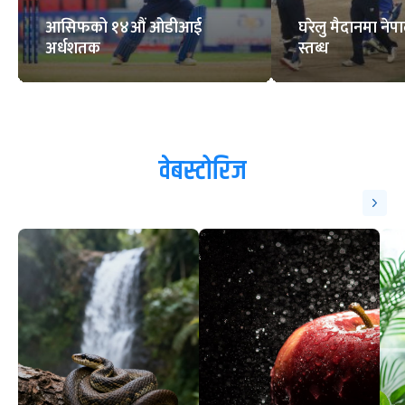
आसिफको १४औं ओडीआई
घरेलु मैदानमा नेप
अर्धशतक
स्तब्ध
वेबस्टोरिज