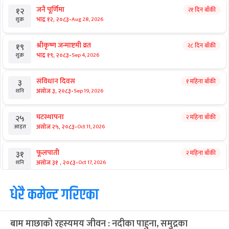
जनै पूर्णिमा
२१ दिन बाँकी
१२
-
भाद्र १२, २०८३
Aug 28, 2026
शुक्र
श्रीकृष्ण जन्माष्टमी व्रत
२८ दिन बाँकी
१९
-
भाद्र १९, २०८३
Sep 4, 2026
शुक्र
संविधान दिवस
१ महिना बाँकी
३
-
असोज ३, २०८३
Sep 19, 2026
शनि
घटस्थापना
२ महिना बाँकी
२५
-
असोज २५, २०८३
Oct 11, 2026
आइत
फूलपाती
२ महिना बाँकी
३१
-
असोज ३१ , २०८३
Oct 17, 2026
शनि
कार्तिक सङ्क्रान्ति
धेरै कमेन्ट गरिएका
२ महिना बाँकी
१
-
कार्तिक १, २०८३
Oct 18, 2026
आइत
बाम माछाको रहस्यमय जीवन : नदीका पाहुना, समुद्रका
महानवमी
२ महिना बाँकी
३