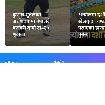
कुशल भुर्तेलको
अन्योलमा दशौँ र
अर्धशतकमा नेपालले
खेलकुद : गण्
बराबरी गर्‍यो टी–२०
पठाएको झण्डा
शृंखला
पुगेन
समाचार
विजनेस
समाज
बजार
विचार/ब्लग
पर्यटन
साहित्य
रोजगार
अन्तर्वार्ता
बैँक / वित्त
खेलकुद़़
अटो
जीवनशैली/स्वास्थ्य
सूचना-प्रविधि