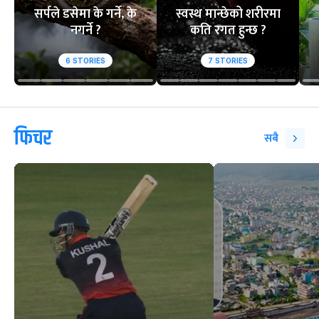
सर्पले डसेमा के गर्ने, के
स्वस्थ मान्छेको शरीरमा
नगर्ने ?
कति रगत हुन्छ ?
6
STORIES
7
STORIES
फिचर
सबै