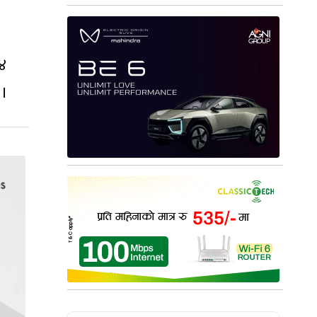
७४
 ।