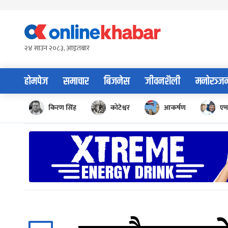
Skip
to
content
२४ साउन २०८३, आइतबार
होमपेज
समाचार
बिजनेस
जीवनशैली
मनोरञ्ज
किरण सिंह
कोटेश्वर
आकर्षण
एम