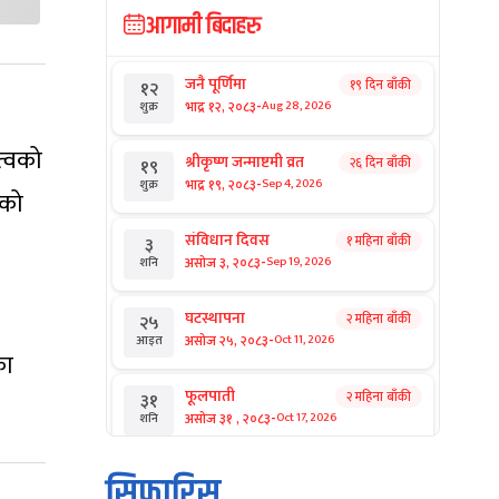
आगामी बिदाहरु
जनै पूर्णिमा
१९ दिन बाँकी
१२
-
भाद्र १२, २०८३
Aug 28, 2026
शुक्र
त्वको
श्रीकृष्ण जन्माष्टमी व्रत
२६ दिन बाँकी
१९
-
भाद्र १९, २०८३
Sep 4, 2026
शुक्र
ेको
संविधान दिवस
१ महिना बाँकी
३
-
असोज ३, २०८३
Sep 19, 2026
शनि
घटस्थापना
२ महिना बाँकी
२५
-
असोज २५, २०८३
Oct 11, 2026
आइत
का
फूलपाती
२ महिना बाँकी
३१
-
असोज ३१ , २०८३
Oct 17, 2026
शनि
कार्तिक सङ्क्रान्ति
२ महिना बाँकी
१
सिफारिस
-
कार्तिक १, २०८३
Oct 18, 2026
आइत