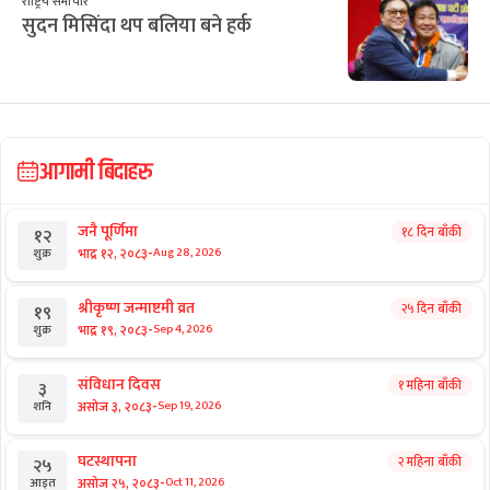
राष्ट्रिय समाचार
सुदन मिसिंदा थप बलिया बने हर्क
आगामी बिदाहरु
जनै पूर्णिमा
१८ दिन बाँकी
१२
-
भाद्र १२, २०८३
Aug 28, 2026
शुक्र
श्रीकृष्ण जन्माष्टमी व्रत
२५ दिन बाँकी
१९
-
भाद्र १९, २०८३
Sep 4, 2026
शुक्र
संविधान दिवस
१ महिना बाँकी
३
-
असोज ३, २०८३
Sep 19, 2026
शनि
घटस्थापना
२ महिना बाँकी
२५
-
असोज २५, २०८३
Oct 11, 2026
आइत