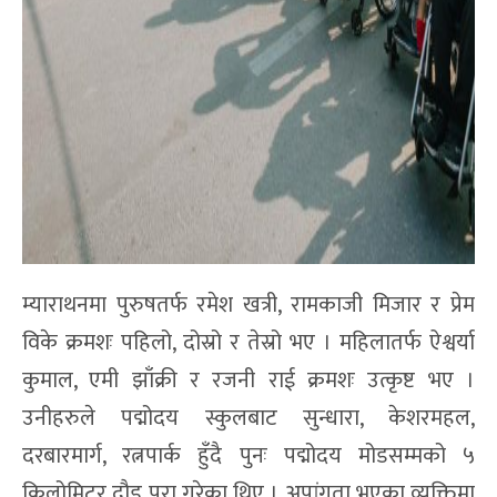
म्याराथनमा पुरुषतर्फ रमेश खत्री, रामकाजी मिजार र प्रेम
विके क्रमशः पहिलो, दोस्रो र तेस्रो भए । महिलातर्फ ऐश्वर्या
कुमाल, एमी झाँक्री र रजनी राई क्रमशः उत्कृष्ट भए ।
उनीहरुले पद्मोदय स्कुलबाट सुन्धारा, केशरमहल,
दरबारमार्ग, रत्नपार्क हुँदै पुनः पद्मोदय मोडसम्मको ५
किलोमिटर दौड पुरा गरेका थिए । अपांगता भएका व्यक्तिमा