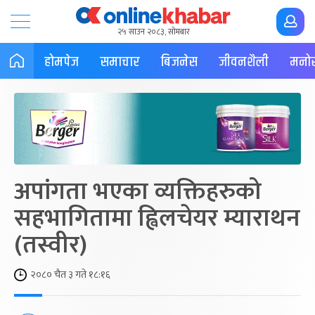
२५ साउन २०८३, सोमबार
होमपेज
समाचार
बिजनेस
जीवनशैली
मनोर
अपांगता भएका व्यक्तिहरुको
सहभागितामा ह्विलचेयर म्याराथन
(तस्वीर)
२०८० चैत ३ गते १८:१६