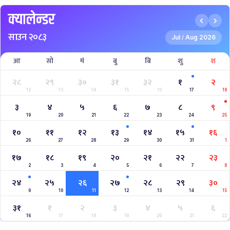
क्यालेन्डर
साउन २०८३
Jul
Aug 2026
/
आ
सो
मं
बु
बि
शु
श
२८
२९
३०
३१
३२
१
२
12
13
14
15
16
17
18
३
४
५
६
७
८
९
19
20
21
22
23
24
25
१०
११
१२
१३
१४
१५
१६
26
27
28
29
30
31
1
१७
१८
१९
२०
२१
२२
२३
2
3
4
5
6
7
8
२४
२५
२६
२७
२८
२९
३०
9
10
11
12
13
14
15
३१
१
२
३
४
५
६
16
17
18
19
20
21
22