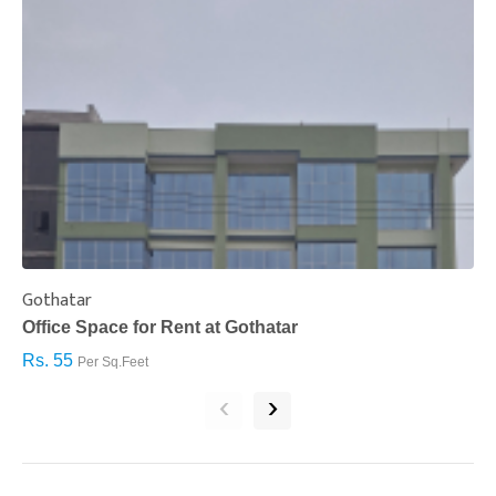
Gothatar
S
Office Space for Rent at Gothatar
H
Rs. 55
R
Per Sq.Feet
‹
›