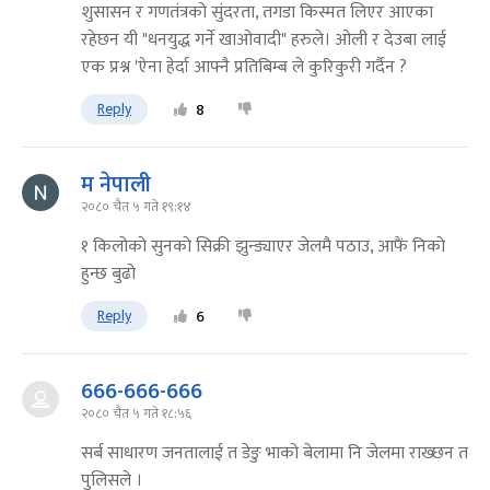
शुसासन र गणतंत्रको सुंदरता, तगडा किस्मत लिएर आएका
रहेछन यी "धनयुद्ध गर्ने खाओवादी" हरुले। ओली र देउबा लाई
एक प्रश्न 'ऐना हेर्दा आफ्नै प्रतिबिम्ब ले कुरिकुरी गर्दैन ?
Reply
8
म नेपाली
२०८० चैत ५ गते १९:१४
१ किलोको सुनको सिक्री झुन्ड्याएर जेलमै पठाउ, आफैं निको
हुन्छ बुढो
Reply
6
666-666-666
२०८० चैत ५ गते १८:५६
सर्ब साधारण जनतालाई त डेङु भाको बेलामा नि जेलमा राख्छन त
पुलिसले ।