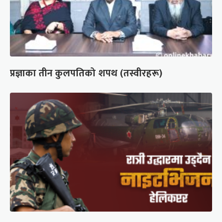
प्रज्ञाका तीन कुलपतिको शपथ (तस्वीरहरू)