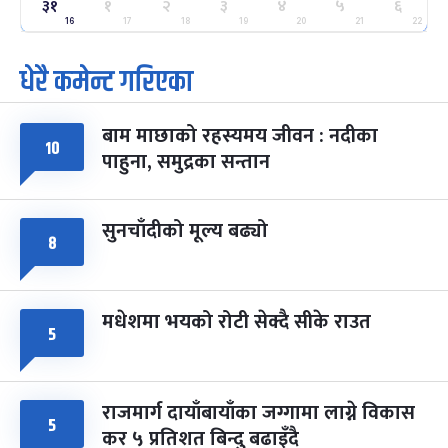
३१
१
२
३
४
५
६
ग्याल्पो ल्होसार
७ महिना बाँकी
२५
-
16
17
18
19
20
21
22
फाल्गुन २५, २०८३
Mar 9, 2027
मंगल
धेरै कमेन्ट गरिएका
पूर्णिमा व्रत
७ महिना बाँकी
७
-
चैत्र ७, २०८३
Mar 21, 2027
आइत
बाम माछाको रहस्यमय जीवन : नदीका
१०
फागुपूर्णिमा
७ महिना बाँकी
८
पाहुना, समुद्रका सन्तान
-
चैत्र ८, २०८३
Mar 22, 2027
सोम
सुनचाँदीको मूल्य बढ्यो
८
मधेशमा भयको रोटी सेक्दै सीके राउत
५
राजमार्ग दायाँबायाँका जग्गामा लाग्ने विकास
५
कर ५ प्रतिशत बिन्दु बढाइँदै