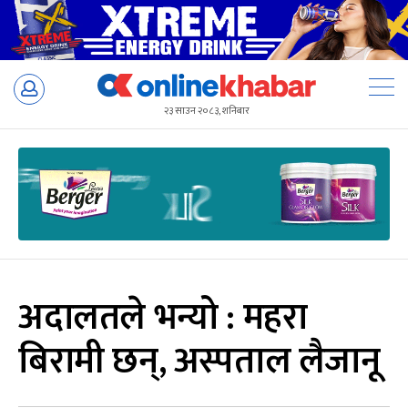
Skip
to
२३ साउन २०८३, शनिबार
content
अदालतले भन्यो : महरा
बिरामी छन्, अस्पताल लैजानू