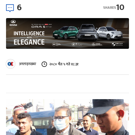
6
10
SHARES
अनलाइनखबर
२०८० चैत ५ गते १८:३१