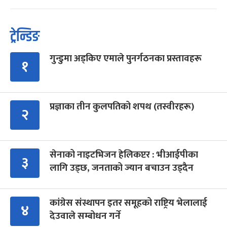
ट्रेन्डिङ
गुन्डुमा अड्किए एमाले पुनर्गठनका प्रस्तावहरू
१
प्रज्ञाका तीन कुलपतिको शपथ (तस्वीरहरू)
२
सेनाको नाइटभिजन हेलिकप्टर : भीआईपीका
३
लागि उड्छ, जनताको ज्यान बचाउन उड्दैन
कांग्रेस संस्थापन इतर समूहको राष्ट्रिय भेलालाई
४
देउवाले सम्बोधन गर्ने