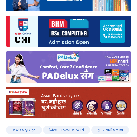
कृष्णबहादुर महरा
जिल्ला अदालत काठमाडौं
सुन तस्करी प्रकरण