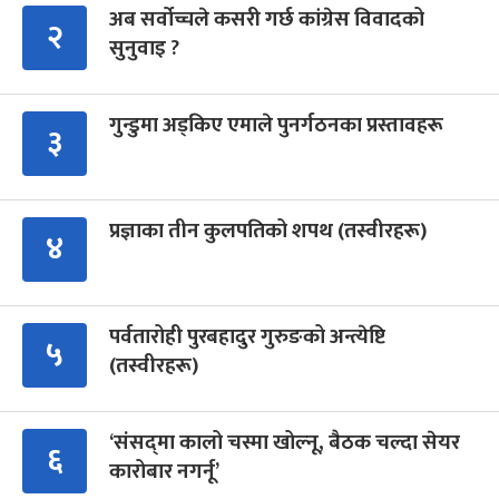
अब सर्वोच्चले कसरी गर्छ कांग्रेस विवादको
२
सुनुवाइ ?
गुन्डुमा अड्किए एमाले पुनर्गठनका प्रस्तावहरू
३
प्रज्ञाका तीन कुलपतिको शपथ (तस्वीरहरू)
४
पर्वतारोही पुरबहादुर गुरुङको अन्त्येष्टि
५
(तस्वीरहरू)
‘संसद्‍मा कालो चस्मा खोल्नू, बैठक चल्दा सेयर
६
कारोबार नगर्नू’