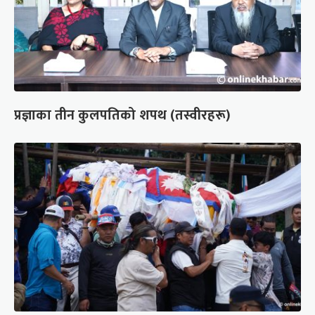
प्रज्ञाका तीन कुलपतिको शपथ (तस्वीरहरू)