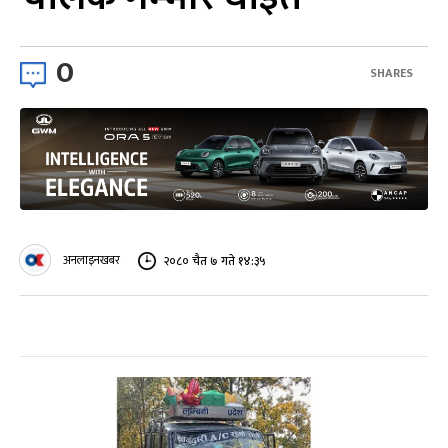
0
SHARES
अनलाइनखबर
२०८० चैत ७ गते १४:३५