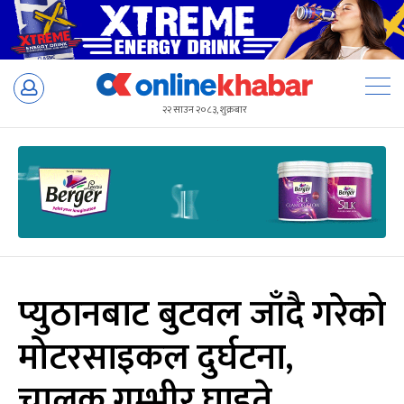
Skip
to
२२ साउन २०८३, शुक्रबार
content
प्युठानबाट बुटवल जाँदै गरेको
मोटरसाइकल दुर्घटना,
चालक गम्भीर घाइते