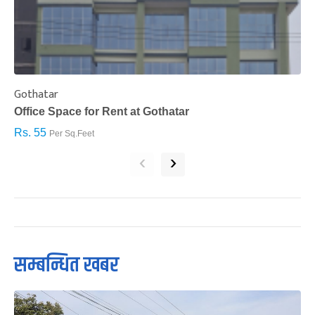
Gothatar
S
Office Space for Rent at Gothatar
H
Rs. 55
R
Per Sq.Feet
‹
›
सम्बन्धित खबर