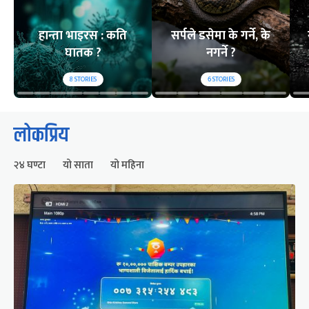
हान्ता भाइरस : कति
सर्पले डसेमा के गर्ने, के
घातक ?
नगर्ने ?
8
STORIES
6
STORIES
लोकप्रिय
२४ घण्टा
यो साता
यो महिना