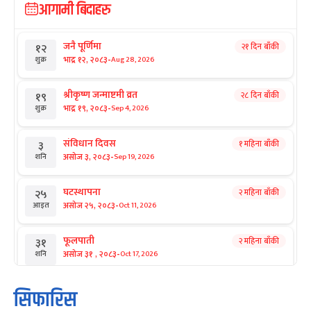
आगामी बिदाहरु
जनै पूर्णिमा
२१ दिन बाँकी
१२
-
भाद्र १२, २०८३
Aug 28, 2026
शुक्र
श्रीकृष्ण जन्माष्टमी व्रत
२८ दिन बाँकी
१९
-
भाद्र १९, २०८३
Sep 4, 2026
शुक्र
संविधान दिवस
१ महिना बाँकी
३
-
असोज ३, २०८३
Sep 19, 2026
शनि
घटस्थापना
२ महिना बाँकी
२५
-
असोज २५, २०८३
Oct 11, 2026
आइत
फूलपाती
२ महिना बाँकी
३१
-
असोज ३१ , २०८३
Oct 17, 2026
शनि
कार्तिक सङ्क्रान्ति
२ महिना बाँकी
१
सिफारिस
-
कार्तिक १, २०८३
Oct 18, 2026
आइत