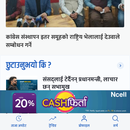
कांग्रेस संस्थापन इतर समूहको राष्ट्रिय भेलालाई देउवाले
सम्बोधन गर्ने
छुटाउनुभयो कि ?
संसद्लाई टेर्दैनन् प्रधानमन्त्री, लाचार
छन् सभामुख
‘अस्थायी प्रकृतिको अध्यादेशले ऐनको
व्यवस्था विस्थापित गर्न सक्दैन’
ताजा अपडेट
ट्रेन्डिङ
प्रोफाइल
सर्च