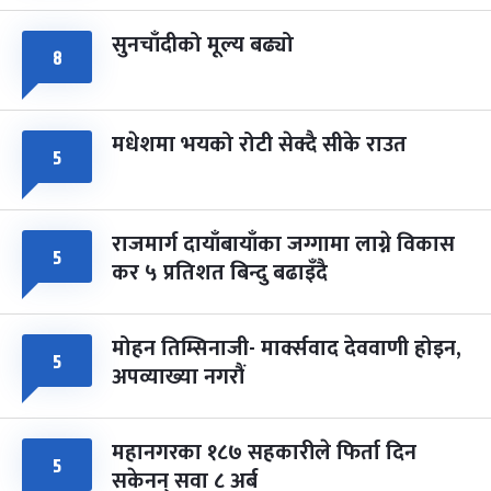
सुनचाँदीको मूल्य बढ्यो
८
मधेशमा भयको रोटी सेक्दै सीके राउत
५
राजमार्ग दायाँबायाँका जग्गामा लाग्ने विकास
५
कर ५ प्रतिशत बिन्दु बढाइँदै
मोहन तिम्सिनाजी- मार्क्सवाद देववाणी होइन,
५
अपव्याख्या नगरौं
महानगरका १८७ सहकारीले फिर्ता दिन
५
सकेनन् सवा ८ अर्ब