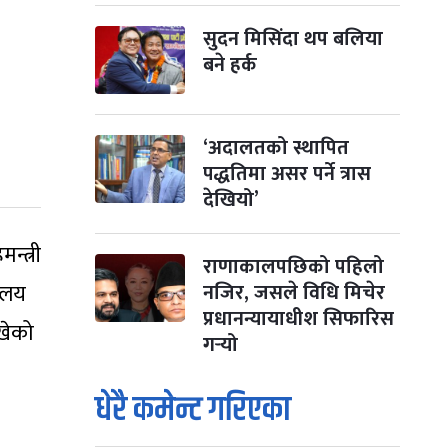
सुदन मिसिंदा थप बलिया
बने हर्क
‘अदालतको स्थापित
पद्धतिमा असर पर्ने त्रास
देखियो’
न्त्री
राणाकालपछिको पहिलो
रालय
नजिर, जसले विधि मिचेर
प्रधानन्यायाधीश सिफारिस
खेको
गर्‍यो
धेरै कमेन्ट गरिएका