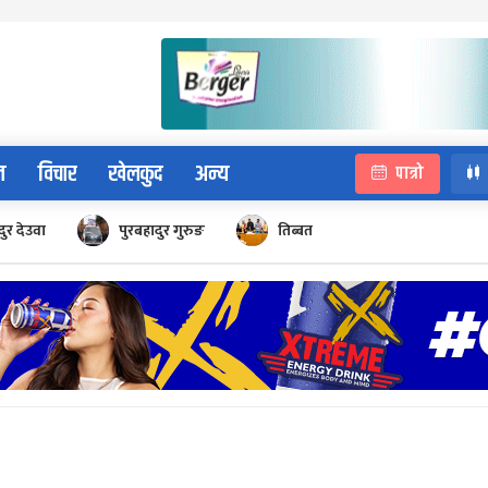
न
विचार
खेलकुद
अन्य
पात्रो
ुर देउवा
पुरबहादुर गुरुङ
तिब्बत