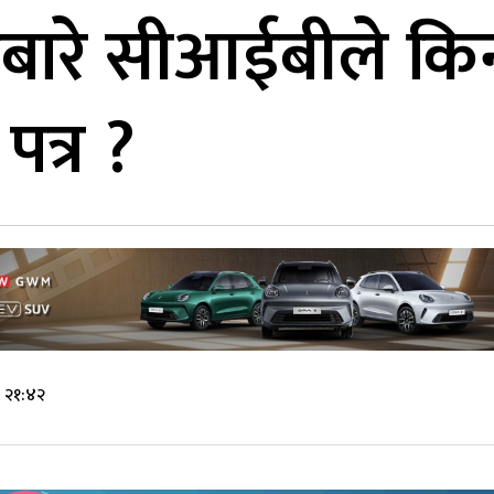
बारे सीआईबीले किन
त्र ?
े २१:४२