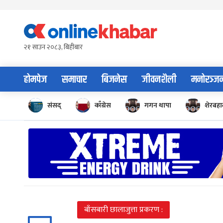
Skip
to
content
२१ साउन २०८३, बिहीबार
होमपेज
समाचार
बिजनेस
जीवनशैली
मनोरञ्ज
संसद्
काँग्रेस
गगन थापा
शेरबहाद
बाँसबारी छालाजुत्ता प्रकरण :