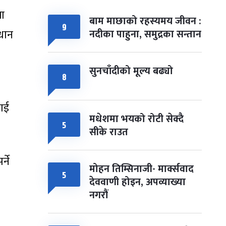
ला
बाम माछाको रहस्यमय जीवन :
९
्धान
नदीका पाहुना, समुद्रका सन्तान
सुनचाँदीको मूल्य बढ्यो
८
लाई
मधेशमा भयको रोटी सेक्दै
५
सीके राउत
्ने
मोहन तिम्सिनाजी- मार्क्सवाद
५
देववाणी होइन, अपव्याख्या
नगरौं