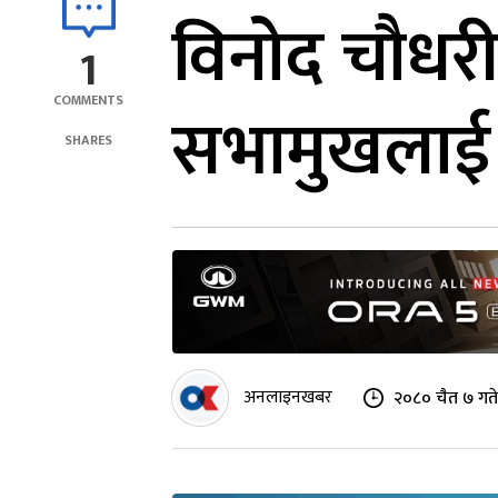
विनोद चौधरी
1
COMMENTS
सभामुखलाई प
SHARES
अनलाइनखबर
२०८० चैत ७ गत