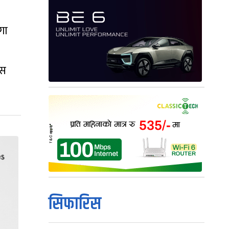
गा
यस
सिफारिस