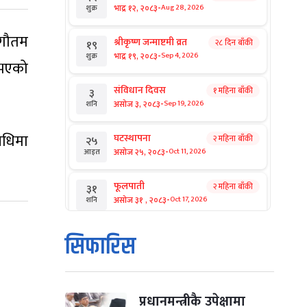
-
भाद्र १२, २०८३
Aug 28, 2026
शुक्र
 गौतम
श्रीकृष्ण जन्माष्टमी व्रत
२८ दिन बाँकी
१९
-
भाद्र १९, २०८३
Sep 4, 2026
शुक्र
 भएको
संविधान दिवस
१ महिना बाँकी
३
-
असोज ३, २०८३
Sep 19, 2026
शनि
वधिमा
घटस्थापना
२ महिना बाँकी
२५
-
असोज २५, २०८३
Oct 11, 2026
आइत
फूलपाती
२ महिना बाँकी
३१
-
असोज ३१ , २०८३
Oct 17, 2026
शनि
कार्तिक सङ्क्रान्ति
२ महिना बाँकी
१
सिफारिस
-
कार्तिक १, २०८३
Oct 18, 2026
आइत
महानवमी
२ महिना बाँकी
३
-
कार्तिक ३, २०८३
Oct 20, 2026
मंगल
प्रधानमन्त्रीकै उपेक्षामा