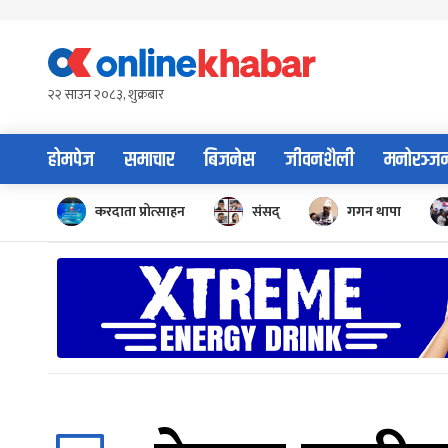
Skip
to
content
२२ साउन २०८३, शुक्रबार
होमपेज
समाचार
बिजनेस
जीवनशैली
मनोरञ्ज
करदाता प्रोत्साहन
संसद्
गगन थापा