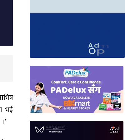
भित्र
रण भई
 ।’