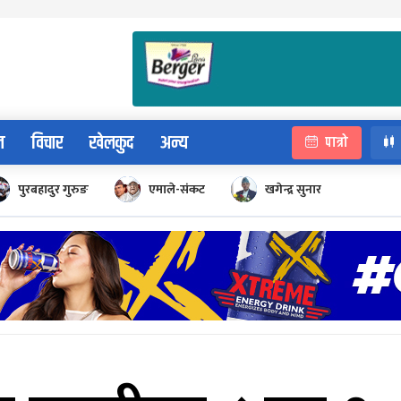
न
विचार
खेलकुद
अन्य
पात्रो
पुरबहादुर गुरुङ
एमाले-संकट
खगेन्द्र सुनार