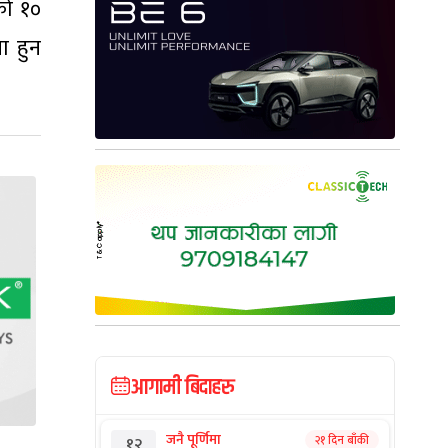
एको १०
ा हुन
आगामी बिदाहरु
जनै पूर्णिमा
२१ दिन बाँकी
१२